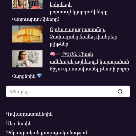
երկրների
բորտուղեկցորդուհիները
(ստյուարդուհիները)
Օրվա բաղադրատոմսը.
Չափազանց համեղ փանքեյք
բլիթներ
ԹԵՍՏ. Միայն
ամենախելացիները կկարողանան
ճիշտ պատասխանել թեստի բոլոր
հարցերին
Search
for:
Գովազդատուներին
Մեր մասին
Խմբագրական քաղաքականություն