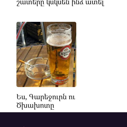
շատերը կսկսեն ինձ ատել
Ես, Գարեջուրն ու
Ծխախոտը