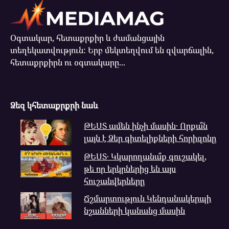
Օգտակար, հետաքրքիր և ժամանցային
տեղեկատվություն: Երբ մեկտեղվում են զվարճալին,
հետաքրքիրն ու օգտակարը...
Ձեզ կհետաքրքրի նաև
ԹԵՍՏ ամեն ինչի մասին․ Որքա՞ն
լայն է Ձեր գիտելիքների հորիզոնը
ԹԵՍՏ․ Կկարողանա՞ք գուշակել,
թե որ երկրներից են այս
հուշանվերները
Ճշմարտություն Կենդանակերպի
նշանների կանանց մասին