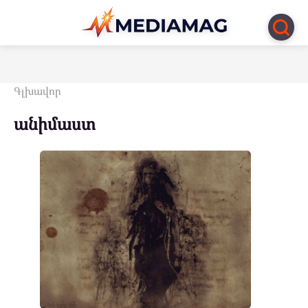
Перейти
к
контенту
Գլխավոր
անիմաստ