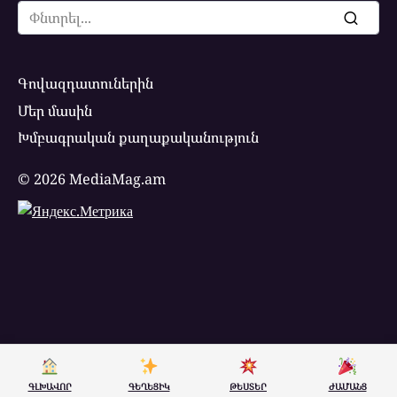
Search
for:
Գովազդատուներին
Մեր մասին
Խմբագրական քաղաքականություն
© 2026 MediaMag.am
ԳԼԽԱՎՈՐ
ԳԵՂԵՑԻԿ
ԹԵՍՏԵՐ
ԺԱՄԱՆՑ