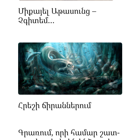
Միքայել Աթասունց –
Չգիտեմ…
Հրեշի ճիրաններում
Գրառում, որի համար շատ-