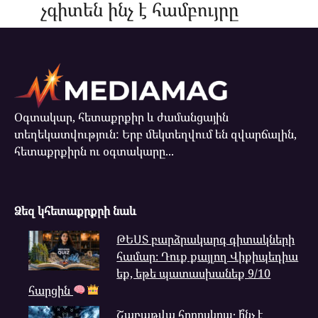
չգիտեն ինչ է համբույրը
Օգտակար, հետաքրքիր և ժամանցային
տեղեկատվություն: Երբ մեկտեղվում են զվարճալին,
հետաքրքիրն ու օգտակարը...
Ձեզ կհետաքրքրի նաև
ԹԵՍՏ բարձրակարգ գիտակների
համար։ Դուք քայլող Վիքիպեդիա
եք, եթե պատասխանեք 9/10
հարցին
Շաբաթվա հորոսկոպ․ ի՞նչ է