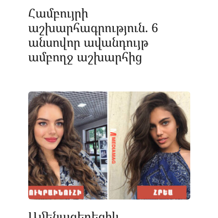
Համբույրի
աշխարհագրություն. 6
անսովոր ավանդույթ
ամբողջ աշխարհից
Ամենագեղեցիկ