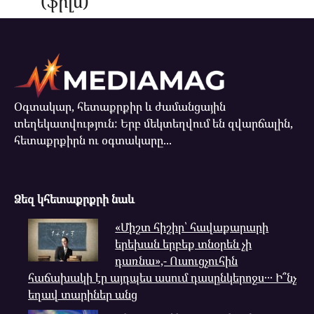
(ֆիլմ)
Օգտակար, հետաքրքիր և ժամանցային
տեղեկատվություն: Երբ մեկտեղվում են զվարճալին,
հետաքրքիրն ու օգտակարը...
Ձեզ կհետաքրքրի նաև
«Միշտ հիշիր՝ հավաքարարի
երեխան երբեք տնօրեն չի
դառնա»,- Ուսուցչուհին
հաճախակի էր այդպես ասում դասընկերոջս․․․ Ի՞նչ
եղավ տարիներ անց