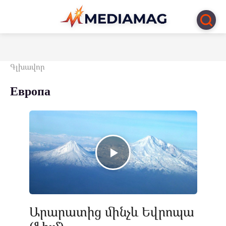
Перейти
к
контенту
Գլխավոր
Европа
Արարատից մինչև Եվրոպա