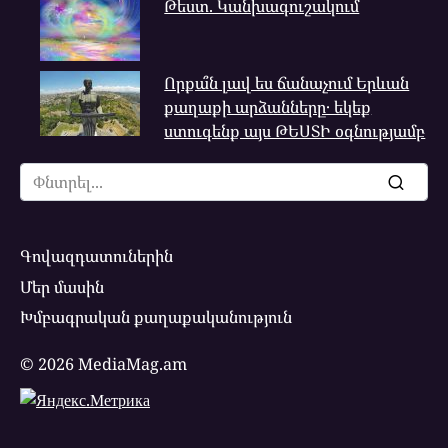
Թեստ. Կանխագուշակում
Որքա՞ն լավ ես ճանաչում Երևան
քաղաքի արձանները․ եկեք
ստուգենք այս ԹԵՍՏԻ օգնությամբ
Search
for:
Գովազդատուներին
Մեր մասին
Խմբագրական քաղաքականություն
© 2026 MediaMag.am