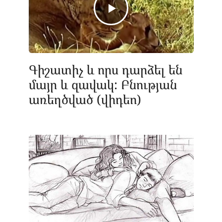
Գիշատիչ և որս դարձել են
մայր և զավակ: Բնության
առեղծված (վիդեո)