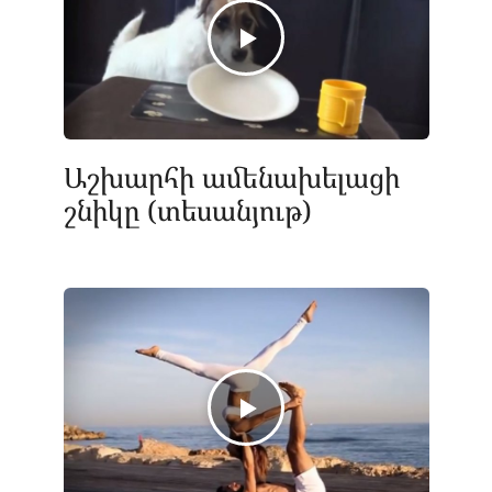
Աշխարհի ամենախելացի
շնիկը (տեսանյութ)