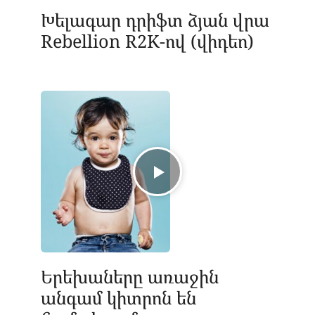
Խելագար դրիֆտ ձյան վրա
Rebellion R2K-ով (վիդեո)
Երեխաները առաջին
անգամ կիտրոն են