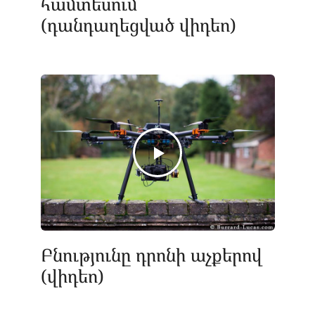
համտեսում
(դանդաղեցված վիդեո)
Բնությունը դրոնի աչքերով
(վիդեո)