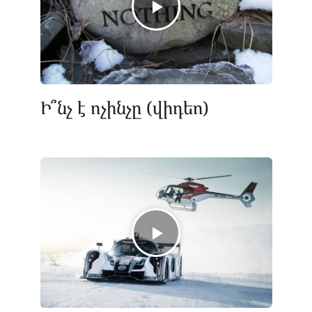
Ի՞նչ է ոչինչը (վիդեո)