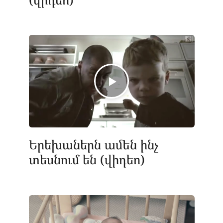
Երեխաներն ամեն ինչ
տեսնում են (վիդեո)