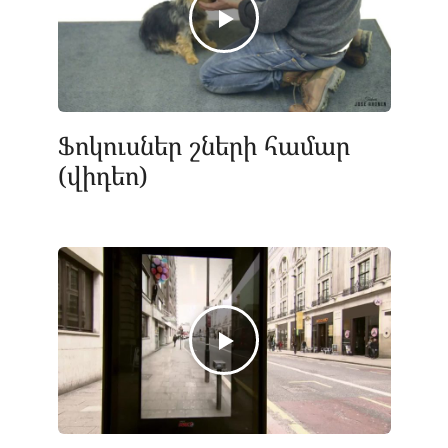
Ֆոկուսներ շների համար
(վիդեո)