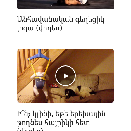
Անհավանական գեղեցիկ
յոգա (վիդեո)
Ի՞նչ կլինի, եթե երեխային
թողնես հայրիկի հետ
(վիդեո)