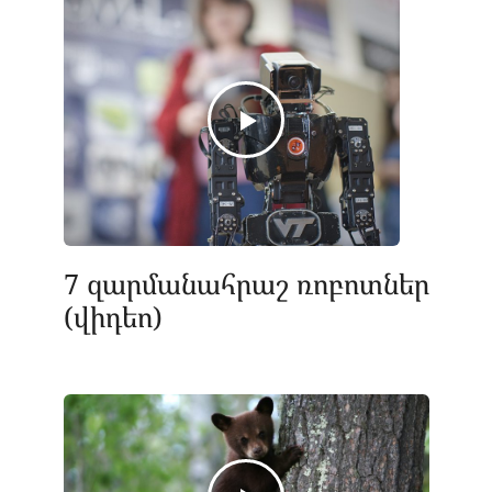
7 զարմանահրաշ ռոբոտներ
(վիդեո)