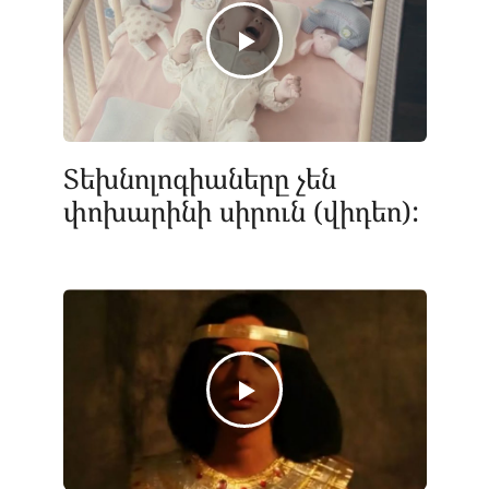
Տեխնոլոգիաները չեն
փոխարինի սիրուն (վիդեո):