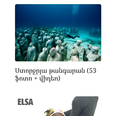
Ստորջրյա թանգարան (53
ֆոտո + վիդեո)