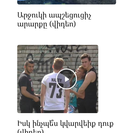
Արջուկի ապշեցուցիչ
արարքը (վիդեո)
Իսկ ինչպե՞ս կվարվեիք դուք
(վիդեո)