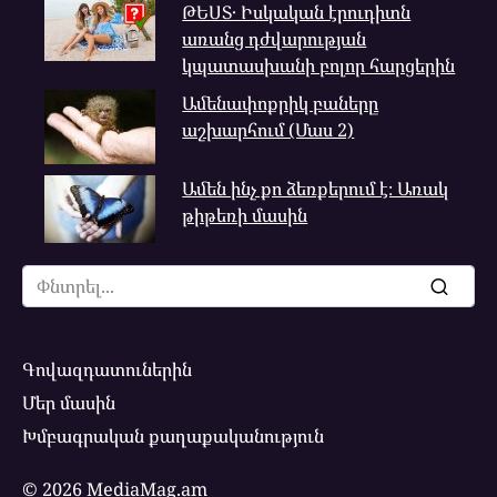
ԹԵՍՏ․ Իսկական էրուդիտն
առանց դժվարության
կպատասխանի բոլոր հարցերին
Ամենափոքրիկ բաները
աշխարհում (Մաս 2)
Ամեն ինչ քո ձեռքերում է։ Առակ
թիթեռի մասին
Search
for:
Գովազդատուներին
Մեր մասին
Խմբագրական քաղաքականություն
© 2026 MediaMag.am