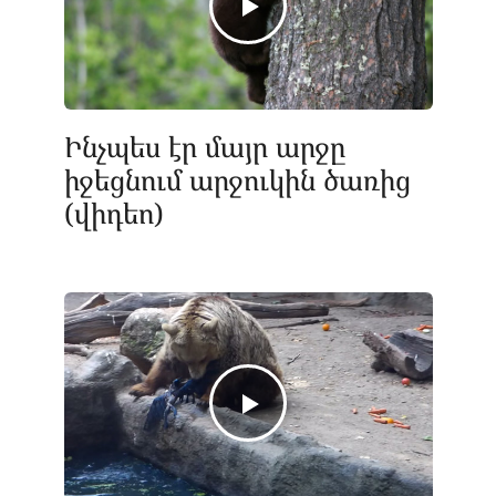
Ինչպես էր մայր արջը
իջեցնում արջուկին ծառից
(վիդեո)