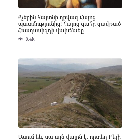
Քչերին հայտնի դրվագ Հայոց
պատմությունից: Հայոց գահը զավթած
Հռադամիզդի վախճանը
9.4k.
Ասում են, սա այն վայրն է, որտեղ Բելի