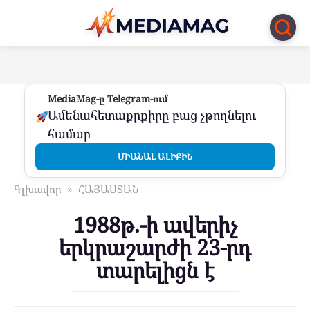
Перейти
к
контенту
MediaMag-ը Telegram-ում
Ամենահետաքրքիրը բաց չթողնելու
համար
ՄԻԱՆԱԼ ԱԼԻՔԻՆ
Գլխավոր
»
ՀԱՅԱՍՏԱՆ
1988թ.-ի ավերիչ
երկրաշարժի 23-րդ
տարելիցն է