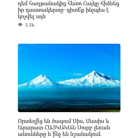
դեմ հաղթանակից հետո Հայկը հիմնեց
իր դաստակերտը․ գիտե՞ք ինչպես է
կոչվել այն
5.1k.
Որտեղի՞ց են ծագում Սիս, Մասիս և
Արարատ ՀԱՅԿԱԿԱՆ Սուրբ լեռան
անունները և ի՞նչ են նշանակում.