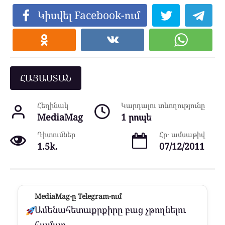
Կիսվել Facebook-ում
ՀԱՅԱՍՏԱՆ
Հեղինակ
Կարդալու տևողությունը
MediaMag
1 րոպե
Դիտումներ
Հր․ ամսաթիվ
1.5k.
07/12/2011
MediaMag-ը Telegram-ում
Ամենահետաքրքիրը բաց չթողնելու
համար