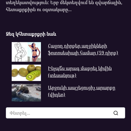
տեղեկատվություն: Երբ մեկտեղվում են զվարճալին,
հետաքրքիրն ու օգտակարը...
Ձեզ կհետաքրքրի նաև
Հաջող դիրքեր աղջիկների
ֆոտոսեսիայի համար (59 դիրք)
Ինչպե՞ս արագ մաքրել կիվին
(տեսանյութ)
Արջուկի ապշեցուցիչ արարքը
(վիդեո)
Search
for: