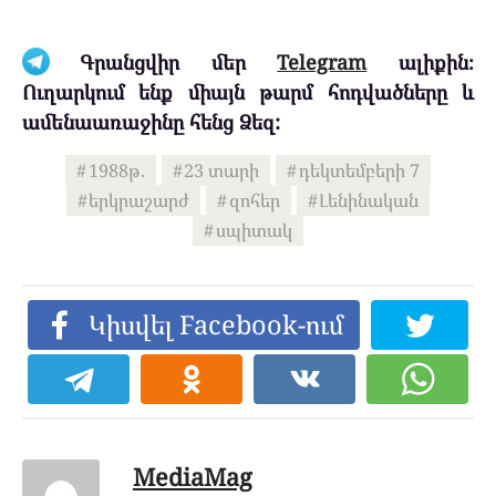
Գրանցվիր մեր
Telegram
ալիքին։
Ուղարկում ենք միայն թարմ հոդվածները և
ամենաառաջինը հենց Ձեզ:
1988թ.
23 տարի
դեկտեմբերի 7
երկրաշարժ
զոհեր
Լենինական
սպիտակ
Կիսվել Facebook-ում
MediaMag