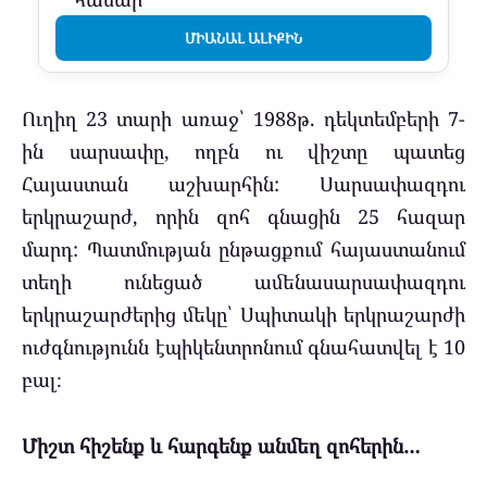
ՄԻԱՆԱԼ ԱԼԻՔԻՆ
Ուղիղ 23 տարի առաջ՝ 1988թ. դեկտեմբերի 7-
ին սարսափը, ողբն ու վիշտը պատեց
Հայաստան աշխարհին: Սարսափազդու
երկրաշարժ, որին զոհ գնացին 25 հազար
մարդ: Պատմության ընթացքում հայաստանում
տեղի ունեցած ամենասարսափազդու
երկրաշարժերից մեկը՝ Սպիտակի երկրաշարժի
ուժգնությունն էպիկենտրոնում գնահատվել է 10
բալ։
Միշտ
հիշենք
և
հարգենք
անմեղ զոհերին…