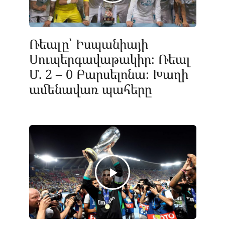
Ռեալը՝ Իսպանիայի
Սուպերգավաթակիր։ Ռեալ
Մ. 2 – 0 Բարսելոնա։ Խաղի
ամենավառ պահերը