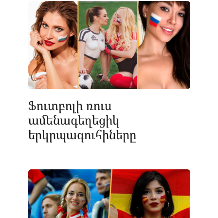
Ֆուտբոլի ռուս
ամենագեղեցիկ
երկրպագուհիները