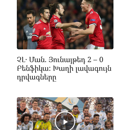
ՉԼ․ Ման. Յունայթեդ 2 – 0
Բենֆիկա: Խաղի լավագույն
դրվագները