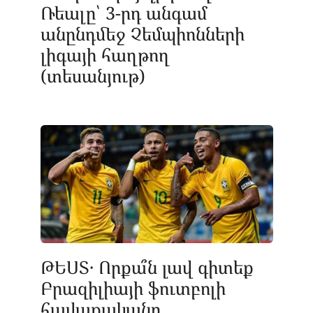
Ռեալը՝ 3-րդ անգամ
անընդմեջ Չեմպիոնների
լիգայի հաղթող
(տեսանյութ)
ԹԵՍՏ․ Որքա՞ն լավ գիտեք
Բրազիլիայի ֆուտբոլի
հավաքականը