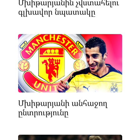
Մխիթարյանին չվստահելու
գլխավոր նպատակը
Մխիթարյանի անհաջող
ընտրությունը