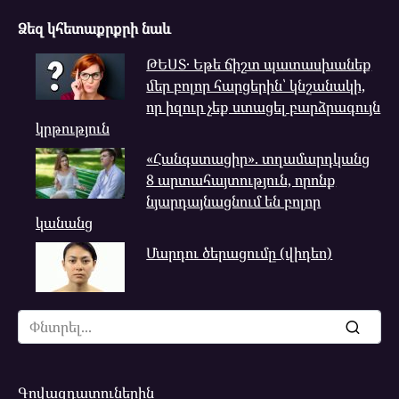
Ձեզ կհետաքրքրի նաև
ԹԵՍՏ․ Եթե ճիշտ պատասխանեք
մեր բոլոր հարցերին՝ կնշանակի,
որ իզուր չեք ստացել բարձրագույն
կրթություն
«Հանգստացիր». տղամարդկանց
8 արտահայտություն, որոնք
նյարդայնացնում են բոլոր
կանանց
Մարդու ծերացումը (վիդեո)
Search
for:
Գովազդատուներին