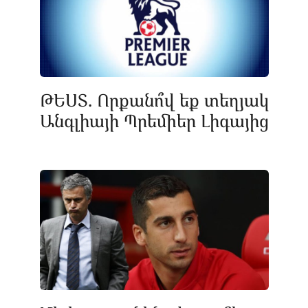
ԹԵՍՏ. Որքանո՞վ եք տեղյակ
Անգլիայի Պրեմիեր Լիգայից