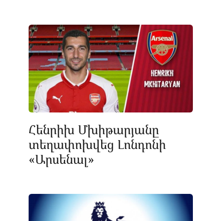
Հենրիխ Մխիթարյանը
տեղափոխվեց Լոնդոնի
«Արսենալ»