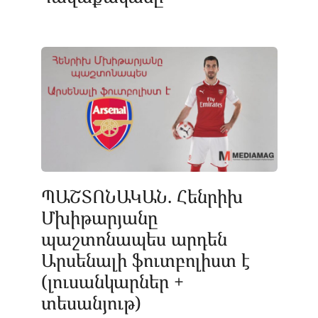
ՊԱՇՏՈՆԱԿԱՆ. Հենրիխ
Մխիթարյանը
պաշտոնապես արդեն
Արսենալի ֆուտբոլիստ է
(լուսանկարներ +
տեսանյութ)