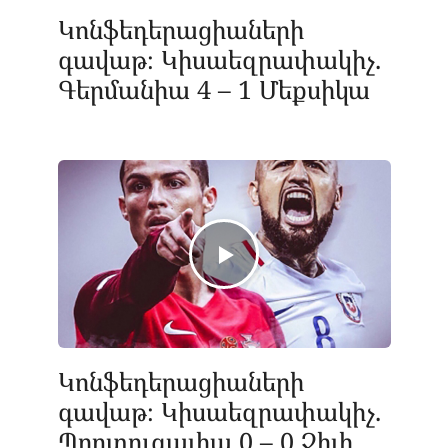
Կոնֆեդերացիաների
գավաթ։ Կիսաեզրափակիչ.
Գերմանիա 4 – 1 Մեքսիկա
Կոնֆեդերացիաների
գավաթ։ Կիսաեզրափակիչ.
Պորտուգալիա 0 – 0 Չիլի