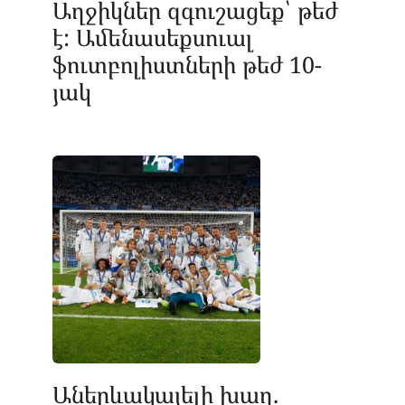
Աղջիկներ զգուշացեք՝ թեժ
է: Ամենասեքսուալ
ֆուտբոլիստների թեժ 10-
յակ
Աներևակայելի խաղ.