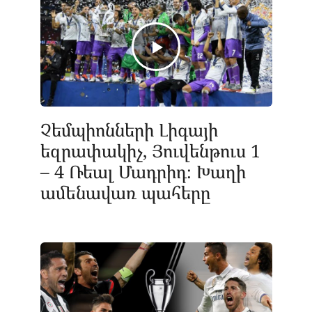
Չեմպիոնների Լիգայի
եզրափակիչ, Յուվենթուս 1
– 4 Ռեալ Մադրիդ։ Խաղի
ամենավառ պահերը