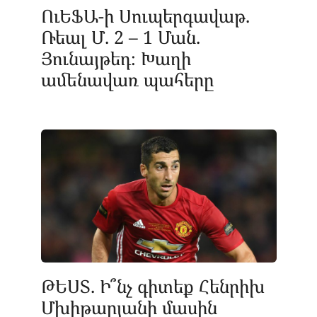
ՈւԵՖԱ-ի Սուպերգավաթ.
Ռեալ Մ. 2 – 1 Ման.
Յունայթեդ։ Խաղի
ամենավառ պահերը
ԹԵՍՏ. Ի՞նչ գիտեք Հենրիխ
Մխիթարյանի մասին