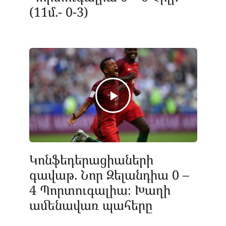
(11մ.- 0-3)
Կոնֆեդերացիաների
գավաթ. Նոր Զելանդիա 0 –
4 Պորտուգալիա։ Խաղի
ամենավառ պահերը