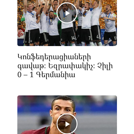
Կոնֆեդերացիաների
գավաթ։ Եզրափակիչ։ Չիլի
0 – 1 Գերմանիա