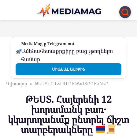
Перейти
к
контенту
MediaMag-ը Telegram-ում
Ամենահետաքրքիրը բաց չթողնելու
համար
ՄԻԱՆԱԼ ԱԼԻՔԻՆ
Գլխավոր
»
ԹԵՍՏԵՐ ԵՎ ԳԼՈՒԽԿՈՏՐՈՒԿՆԵՐ
ԹԵՍՏ. Հայերենի 12
խորամանկ բառ․
կկարողանա՞ք ընտրել ճիշտ
տարբերակները