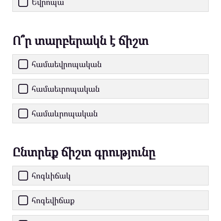
Եվրոպա
Ո՞ր տարբերակն է ճիշտ
համաեվրոպական
համաեւրոպական
համաևրոպական
Ընտրեք ճիշտ գրությունը
հոգևիճակ
հոգեվիճաք