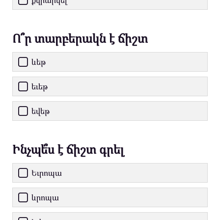
Ո՞ր տարբերակն է ճիշտ
ևեթ
եւեթ
եվեթ
Ինչպե՞ս է ճիշտ գրել
Եւրոպա
ևրոպա