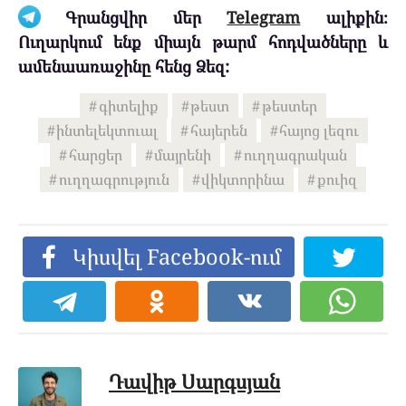
Գրանցվիր մեր
Telegram
ալիքին։
Ուղարկում ենք միայն թարմ հոդվածները և
ամենաառաջինը հենց Ձեզ:
գիտելիք
թեստ
թեստեր
ինտելեկտուալ
հայերեն
հայոց լեզու
հարցեր
մայրենի
ուղղագրական
ուղղագրություն
վիկտորինա
քուիզ
Կիսվել Facebook-ում
Դավիթ Սարգսյան