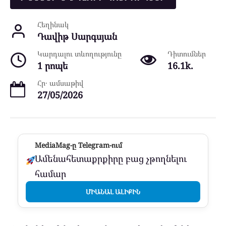
Հեղինակ
Դավիթ Սարգսյան
Կարդալու տևողությունը
Դիտումներ
1 րոպե
16.1k.
Հր․ ամսաթիվ
27/05/2026
MediaMag-ը Telegram-ում
Ամենահետաքրքիրը բաց չթողնելու
համար
ՄԻԱՆԱԼ ԱԼԻՔԻՆ