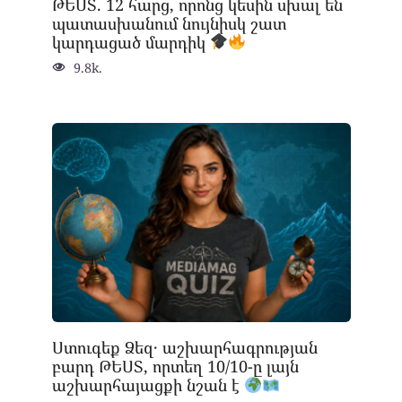
ԹԵՍՏ. 12 հարց, որոնց կեսին սխալ են
պատասխանում նույնիսկ շատ
կարդացած մարդիկ
9.8k.
Ստուգեք Ձեզ․ աշխարհագրության
բարդ ԹԵՍՏ, որտեղ 10/10-ը լայն
աշխարհայացքի նշան է