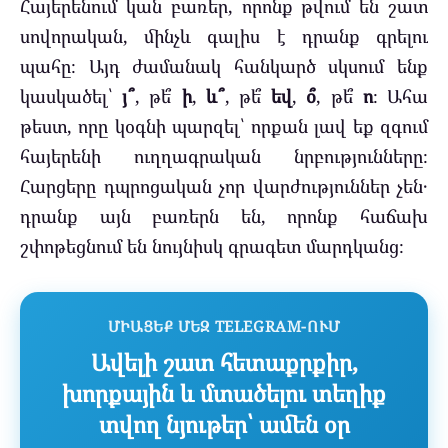
Հայերենում կան բառեր, որոնք թվում են շատ
սովորական, մինչև գալիս է դրանք գրելու
պահը։ Այդ ժամանակ հանկարծ սկսում ենք
կասկածել՝
յ՞
, թե՞
ի
,
և՞
, թե՞
եվ
,
օ՞
, թե՞
ո
։ Ահա
թեստ, որը կօգնի պարզել՝ որքան լավ եք զգում
հայերենի ուղղագրական նրբությունները։
Հարցերը դպրոցական չոր վարժություններ չեն․
դրանք այն բառերն են, որոնք հաճախ
շփոթեցնում են նույնիսկ գրագետ մարդկանց։
ՄԻԱՑԵՔ ՄԵԶ TELEGRAM-ՈՒՄ
Ավելի շատ հետաքրքիր,
խորքային և մտածելու տեղիք
տվող նյութեր՝ ամեն օր