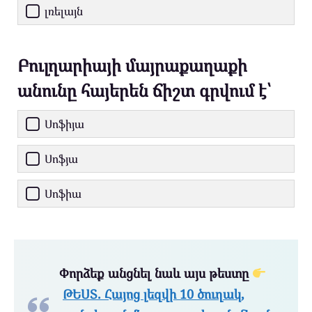
լռելայն
Բուլղարիայի մայրաքաղաքի
անունը հայերեն ճիշտ գրվում է՝
Սոֆիյա
Սոֆյա
Սոֆիա
Փորձեք անցնել նաև այս թեստը
ԹԵՍՏ. Հայոց լեզվի 10 ծուղակ,