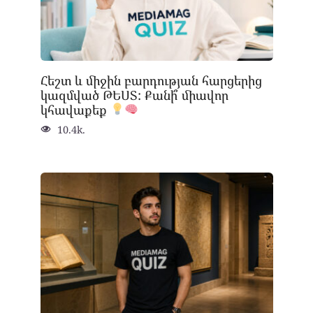
Հեշտ և միջին բարդության հարցերից
կազմված ԹԵՍՏ: Քանի՞ միավոր
կհավաքեք
10.4k.