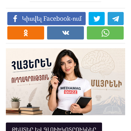
Կիսվել Facebook-ում
ԹԵՍՏԵՐ ԵՎ ԳԼՈՒԽԿՈՏՐՈՒԿՆԵՐ