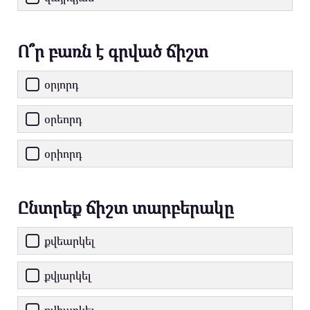
Ո՞ր բառն է գրված ճիշտ
օրյորդ
օրեորդ
օրիորդ
Ընտրեք ճիշտ տարբերակը
քվեարկել
քվյարկել
քվիարկել