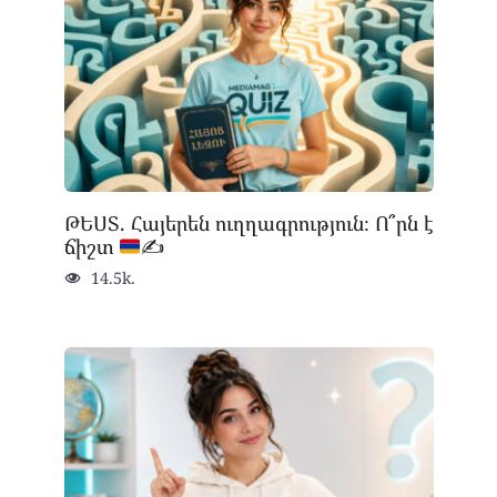
ԹԵՍՏ. Հայերեն ուղղագրություն։ Ո՞րն է
ճիշտ
✍
14.5k.