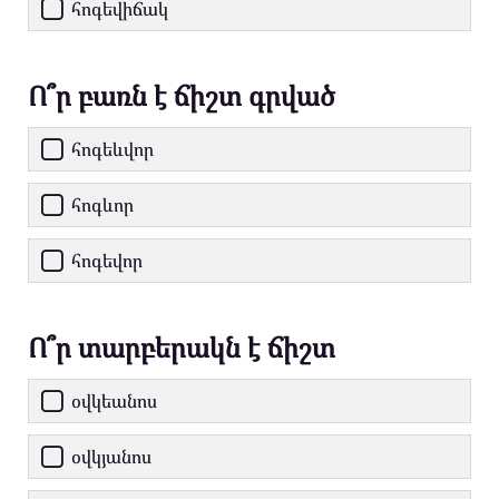
հոգեվիճակ
Ո՞ր բառն է ճիշտ գրված
հոգեևվոր
հոգևոր
հոգեվոր
Ո՞ր տարբերակն է ճիշտ
օվկեանոս
օվկյանոս