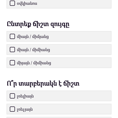
օվկիանոս
Ընտրեք ճիշտ զույգը
միայն / միմյանց
միայն / միմիանց
միյայն / միմիանց
Ո՞ր տարբերակն է ճիշտ
լռելիայն
լռելյայն