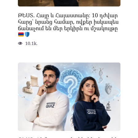
ԹԵՍՏ. Հայը և Հայաստանը։ 10 դժվար
հարց՝ նրանց համար, ովքեր իսկապես
ճանաչում են մեր երկիրն ու մշակույթը
10.1k.