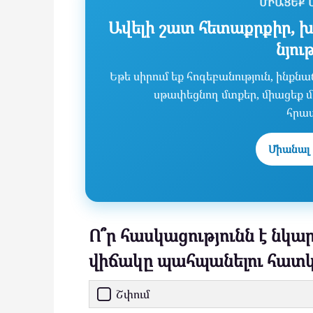
ՄԻԱՑԵՔ 
Ավելի շատ հետաքրքիր, խ
նյու
Եթե սիրում եք հոգեբանություն, ինք
սթափեցնող մտքեր, միացեք մե
հրա
Միանալ 
Ո՞ր հասկացությունն է նկա
վիճակը պահպանելու հատկ
Շփում