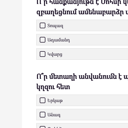
Ո՞ր հանքանյութն է Մոհսի 
զբաղեցնում ամենաբարձր
Տոպազ
Ադամանդ
Կվարց
Ո՞ր մետաղի անվանումն է
կղզու հետ
Երկաթ
Անագ