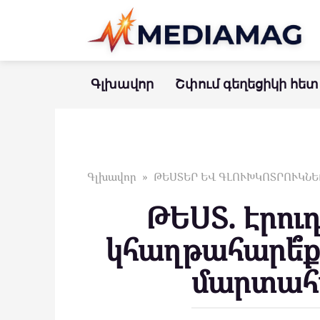
Перейти
к
контенту
Գլխավոր
Շփում գեղեցիկի հետ
Գլխավոր
»
ԹԵՍՏԵՐ ԵՎ ԳԼՈՒԽԿՈՏՐՈՒԿՆԵ
ԹԵՍՏ. Էրուդ
կհաղթահարե՞ք
մարտահ