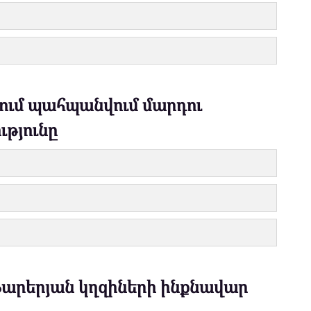
անում պահպանվում մարդու
թյունը
Ֆարերյան կղզիների ինքնավար