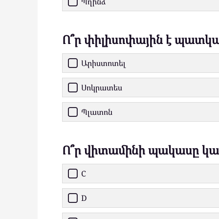
Պղինձ
Ո՞ր փիլիսոփային է պատկա
Արիստոտել
Սոկրատես
Պլատոն
Ո՞ր վիտամինի պակասը կա
C
D