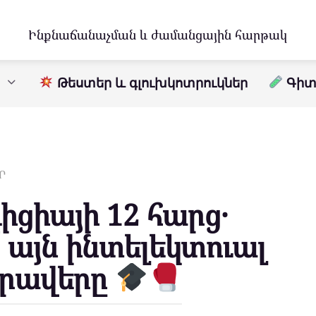
Ինքնաճանաչման և ժամանցային հարթակ
Թեստեր և գլուխկոտրուկներ
Գիտո
Ր
իցիայի 12 հարց․
 այն ինտելեկտուալ
րավերը