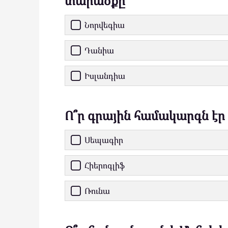
տարածքը
Նորվեգիա
Դանիա
Իսլանդիա
Ո՞ր գրային համակարգն էր
Սեպագիր
Հիերոգլիֆ
Ռունա