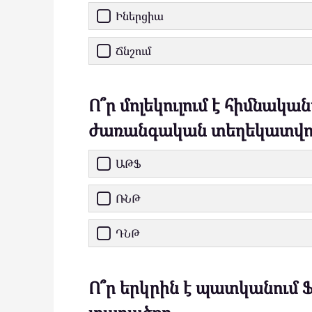
Իներցիա
Ճնշում
Ո՞ր մոլեկուլում է հիմնակ
ժառանգական տեղեկատվու
ԱԹՖ
ՌՆԹ
ԴՆԹ
Ո՞ր երկրին է պատկանում 