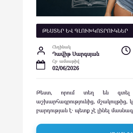
ԹԵՍՏԵՐ ԵՎ ԳԼՈՒԽԿՈՏՐՈՒԿՆԵՐ
Հեղինակ
Դավիթ Սարգսյան
Հր․ ամսաթիվ
02/06/2026
Թեստ, որում տեղ են գտել հա
աշխարհագրությունից, մշակույթից, կ
բարդության է․ պետք չէ լինել մասնա