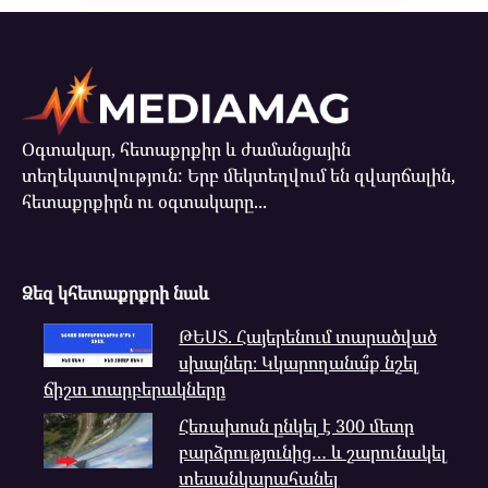
Օգտակար, հետաքրքիր և ժամանցային
տեղեկատվություն: Երբ մեկտեղվում են զվարճալին,
հետաքրքիրն ու օգտակարը...
Ձեզ կհետաքրքրի նաև
ԹԵՍՏ. Հայերենում տարածված
սխալներ։ Կկարողանա՞ք նշել
ճիշտ տարբերակները
Հեռախոսն ընկել է 300 մետր
բարձրությունից… և շարունակել
տեսանկարահանել