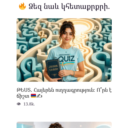
Ձեզ նաև կհետաքրքրի.
ԹԵՍՏ. Հայերեն ուղղագրություն։ Ո՞րն է
ճիշտ
✍
13.8k.