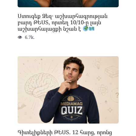
Ստուգեք Ձեզ․ աշխարհագրության
բարդ ԹԵՍՏ, որտեղ 10/10-ը լայն
աշխարհայացքի նշան է
6.7k.
Գիտելիքների ԹԵՍՏ. 12 հարց, որոնց