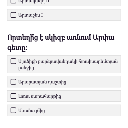
Արտավազդ II
Արտաշես I
Որտեղի՞ց է սկիզբ առնում Արփա
գետը։
Սյունիքի բարձրավանդակի հյուսիսարևմտյան
լանջից
Արարատյան դաշտից
Լոռու սարահարթից
Սևանա լճից