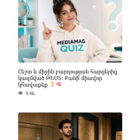
Հեշտ և միջին բարդության հարցերից
կազմված ԹԵՍՏ: Քանի՞ միավոր
կհավաքեք
9.9k.