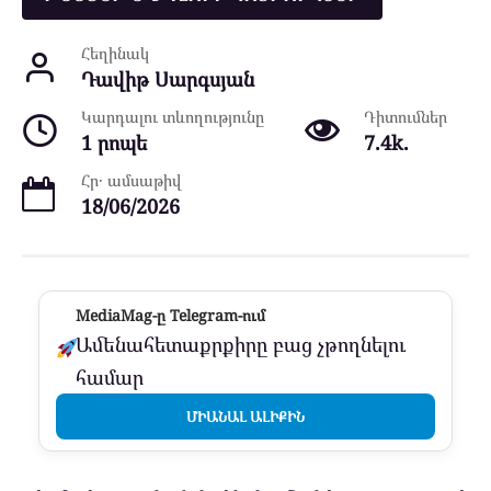
Հեղինակ
Դավիթ Սարգսյան
Կարդալու տևողությունը
Դիտումներ
1 րոպե
7.4k.
Հր․ ամսաթիվ
18/06/2026
MediaMag-ը Telegram-ում
Ամենահետաքրքիրը բաց չթողնելու
համար
ՄԻԱՆԱԼ ԱԼԻՔԻՆ