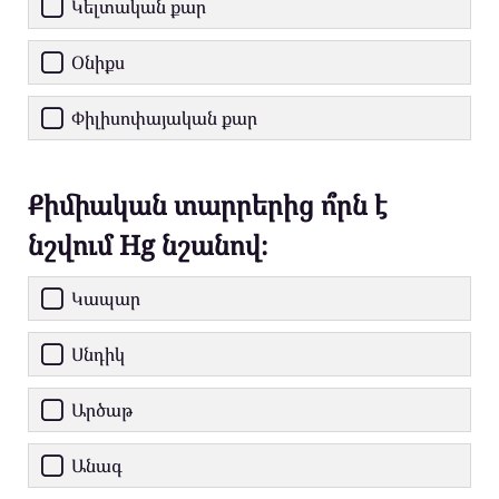
Կելտական քար
Օնիքս
Փիլիսոփայական քար
Քիմիական տարրերից ո՞րն է
նշվում Hg նշանով։
Կապար
Սնդիկ
Արծաթ
Անագ