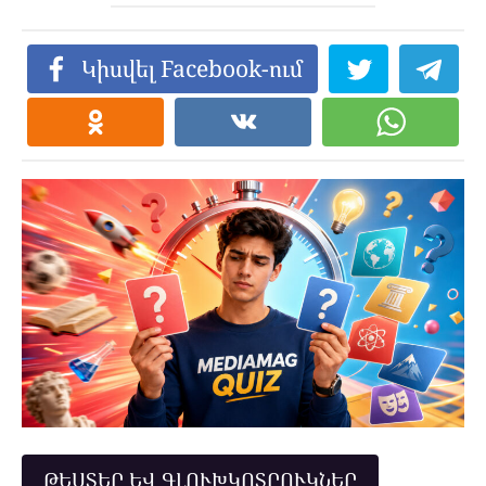
Կիսվել Facebook-ում
ԹԵՍՏԵՐ ԵՎ ԳԼՈՒԽԿՈՏՐՈՒԿՆԵՐ