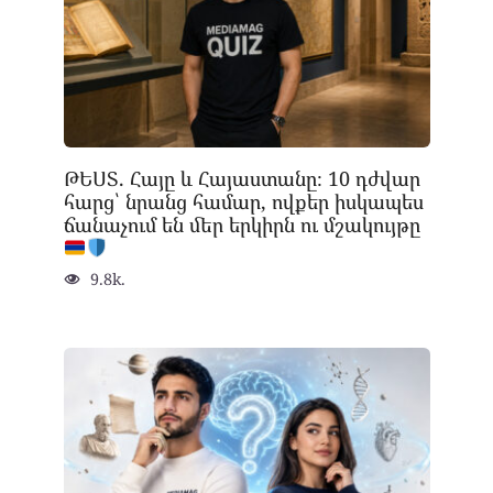
ԹԵՍՏ. Հայը և Հայաստանը։ 10 դժվար
հարց՝ նրանց համար, ովքեր իսկապես
ճանաչում են մեր երկիրն ու մշակույթը
9.8k.