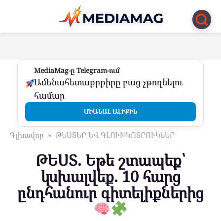
Перейти
к
контенту
MediaMag-ը Telegram-ում
Ամենահետաքրքիրը բաց չթողնելու
համար
ՄԻԱՆԱԼ ԱԼԻՔԻՆ
Գլխավոր
»
ԹԵՍՏԵՐ ԵՎ ԳԼՈՒԽԿՈՏՐՈՒԿՆԵՐ
ԹԵՍՏ. Եթե շտապեք՝
կսխալվեք. 10 հարց
ընդհանուր գիտելիքներից