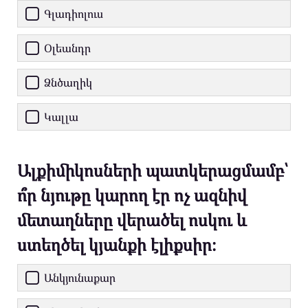
Գլադիոլուս
Օլեանդր
Ձնծաղիկ
Կալլա
Ալքիմիկոսների պատկերացմամբ՝
ո՞ր նյութը կարող էր ոչ ազնիվ
մետաղները վերածել ոսկու և
ստեղծել կյանքի էլիքսիր։
Անկյունաքար