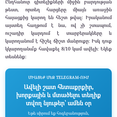
Ընդհանուր գիտելիքների միջին բարդության
թեստ, որտեղ հարցերը միայն առաջին
հայացքից կարող են հեշտ թվալ։ Իրականում
այստեղ հաղթում է նա, ով չի շտապում,
ուշադիր կարդում է տարբերակները և
կարողանում է հիշել ճիշտ մանրուքը։ Իսկ դուք
կկարողանա՞ք հավաքել 8/10 կամ ավելի։ Եկեք
տեսնենք։
ՄԻԱՑԵՔ ՄԵԶ TELEGRAM-ՈՒՄ
Ավելի շատ հետաքրքիր,
խորքային և մտածելու տեղիք
տվող նյութեր՝ ամեն օր
Եթե սիրում եք հոգեբանություն,