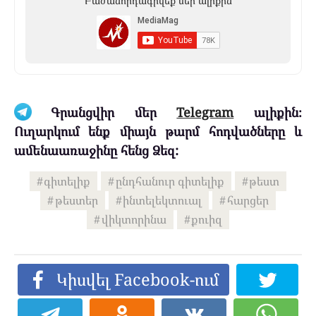
Բաժանորդագրվեք մեր ալիքին
Գրանցվիր մեր
Telegram
ալիքին։
Ուղարկում ենք միայն թարմ հոդվածները և
ամենաառաջինը հենց Ձեզ:
գիտելիք
ընդհանուր գիտելիք
թեստ
թեստեր
ինտելեկտուալ
հարցեր
վիկտորինա
քուիզ
Կիսվել Facebook-ում