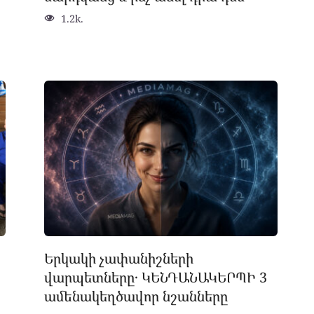
1.2k.
Երկակի չափանիշների
վարպետները․ ԿԵՆԴԱՆԱԿԵՐՊԻ 3
ամենակեղծավոր նշանները