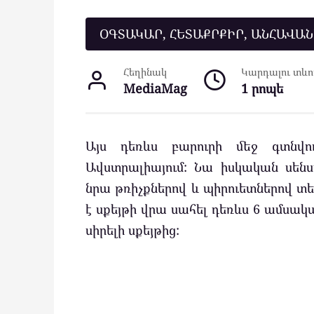
ՕԳՏԱԿԱՐ, ՀԵՏԱՔՐՔԻՐ, ԱՆՀԱՎԱ
Հեղինակ
Կարդալու տևող
MediaMag
1 րոպե
Այս դեռևս բարուրի մեջ գտնվ
Ավստրալիայում: Նա իսկական սեն
նրա թռիչքներով և պիրուետներով տե
է սքեյթի վրա սահել դեռևս 6 ամսակ
սիրելի սքեյթից: