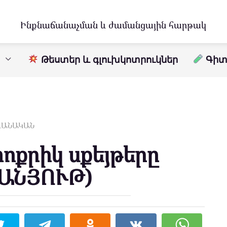
Ինքնաճանաչման և ժամանցային հարթակ
Թեստեր և գլուխկոտրուկներ
Գիտո
ԱՎԱՆԱԿԱՆ
ոքրիկ սքեյթերը
ՍԱՆՅՈՒԹ)