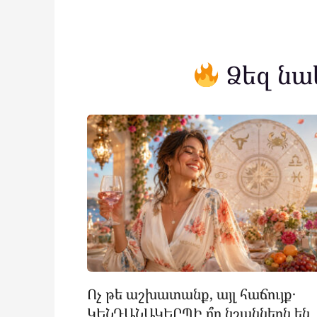
Ձեզ նա
Ոչ թե աշխատանք, այլ հաճույք․
ԿԵՆԴԱՆԱԿԵՐՊԻ ո՞ր նշաններն են