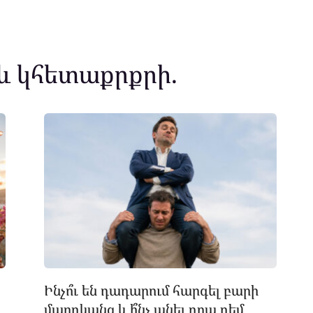
և կհետաքրքրի.
Ինչո՞ւ են դադարում հարգել բարի
մարդկանց և ի՞նչ անել դրա դեմ