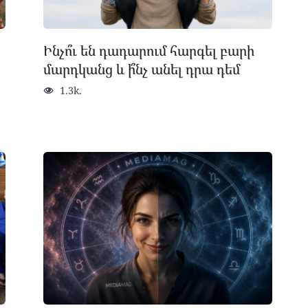
Ինչո՞ւ են դադարում հարգել բարի
մարդկանց և ի՞նչ անել դրա դեմ
1.3k.