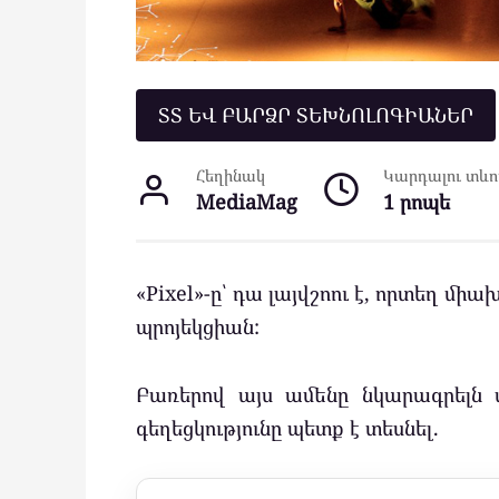
ՏՏ ԵՎ ԲԱՐՁՐ ՏԵԽՆՈԼՈԳԻԱՆԵՐ
Հեղինակ
Կարդալու տևող
MediaMag
1 րոպե
«Pixel»-ը՝ դա լայվշոու է, որտեղ մ
պրոյեկցիան:
Բառերով այս ամենը նկարագրելն 
գեղեցկությունը պետք է տեսնել.