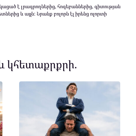
ացած է լրագրողներից, հոգեբաններից, գիտության
տներից և այլն: Նրանք բոլորն էլ իրենց ոլորտի
և կհետաքրքրի.