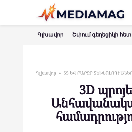
Перейти
к
контенту
Գլխավոր
Շփում գեղեցիկի հետ
Գլխավոր
»
ՏՏ ԵՎ ԲԱՐՁՐ ՏԵԽՆՈԼՈԳԻԱՆԵ
3D պրոյ
Անհավանակա
համադրությ