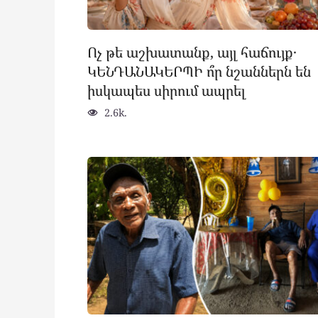
Ոչ թե աշխատանք, այլ հաճույք․
ԿԵՆԴԱՆԱԿԵՐՊԻ ո՞ր նշաններն են
իսկապես սիրում ապրել
2.6k.