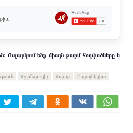
քին.
ն։ Ուղարկում ենք միայն թարմ հոդվածները և
ւթյուն
շշմեցուցիչ
պար
պրոյեկցիա