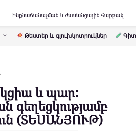
Ինքնաճանաչման և ժամանցային հարթակ
Թեստեր և գլուխկոտրուկներ
Գիտո
Ր
եկցիա և պար:
ն գեղեցկությամբ
ուն (ՏԵՍԱՆՅՈՒԹ)