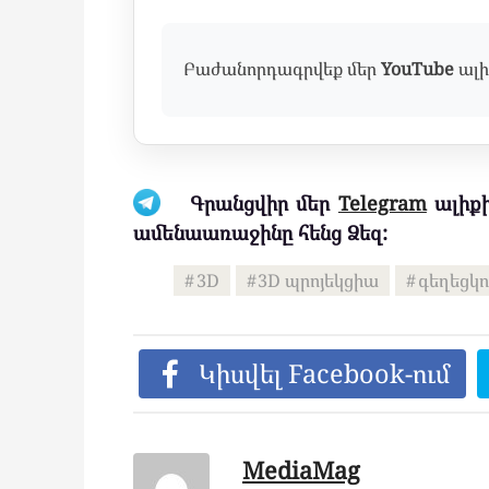
Բաժանորդագրվեք մեր
YouTube
ալի
Գրանցվիր մեր
Telegram
ալիքի
ամենաառաջինը հենց Ձեզ:
3D
3D պրոյեկցիա
գեղեցկո
Կիսվել Facebook-ում
MediaMag