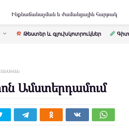
Ինքնաճանաչման և ժամանցային հարթակ
Թեստեր և գլուխկոտրուկներ
Գիտո
ԱՎԱՆԱԿԱՆ
տոն Ամստերդամում