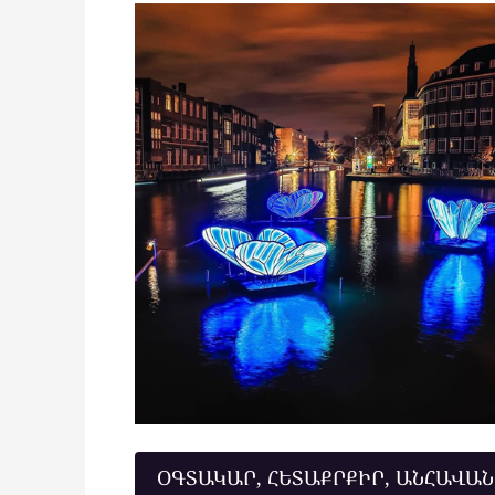
ՕԳՏԱԿԱՐ, ՀԵՏԱՔՐՔԻՐ, ԱՆՀԱՎԱ