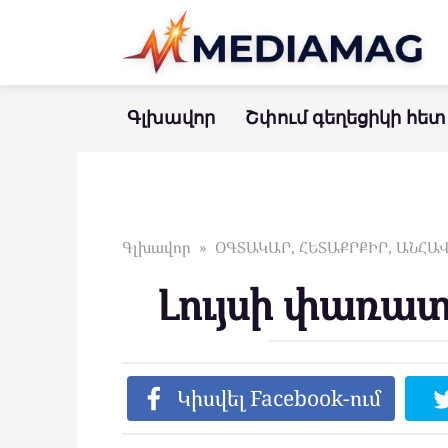
Перейти
к
контенту
Գլխավոր
Շփում գեղեցիկի հետ
Գլխավոր
»
ՕԳՏԱԿԱՐ, ՀԵՏԱՔՐՔԻՐ, ԱՆՀ
Լույսի փառա
Կիսվել Facebook-ում