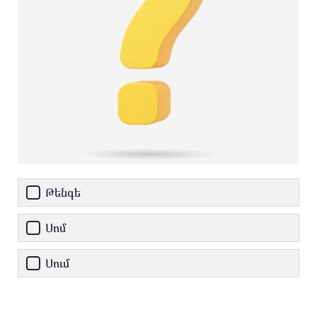
Թենգե
Սոմ
Սում