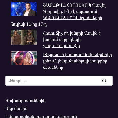
ՇԱԲԱԹՎԱ ՀՈՐՈՍԿՈՊ Պավել
Գլոբայից. Ի՞նչ է սպասվում
ԿԵՆԴԱՆԱԿԵՐՊԻ նշաններին
հուլիսի 11-ից 17-ը
Հոգու ճիչ. ո՞ր խնդրի մասին է
խոսում սերը դեպի
շագանակագույնը
Ինչպես են խանդում և վրեժխնդիր
լինում կենդանակերպի տարբեր
նշանները
Search
for:
Գովազդատուներին
Մեր մասին
Խմբագրական քաղաքականություն