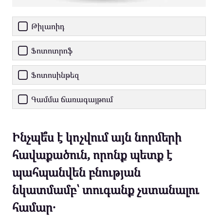
Թիլաոիդ
Ֆոտոտրոֆ
Ֆոտոսինթեզ
Գամմա ճառագայթում
Ինչպե՞ս է կոչվում այն ​​նորմերի
հավաքածուն, որոնք պետք է
պահպանվեն բնության
նկատմամբ՝ տուգանք չստանալու
համար․