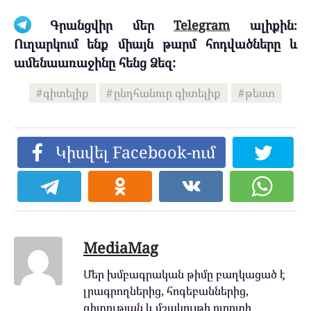
Գրանցվիր մեր
Telegram
ալիքին։
Ուղարկում ենք միայն թարմ հոդվածները և
ամենաառաջինը հենց Ձեզ:
գիտելիք
ընդհանուր գիտելիք
թեստ
Կիսվել Facebook-ում
MediaMag
Մեր խմբագրական թիմը բաղկացած է
լրագրողներից, հոգեբաններից,
գիտության և մշակույթի ոլորտի