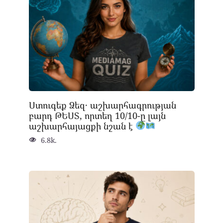
Ստուգեք Ձեզ․ աշխարհագրության
բարդ ԹԵՍՏ, որտեղ 10/10-ը լայն
աշխարհայացքի նշան է
6.8k.