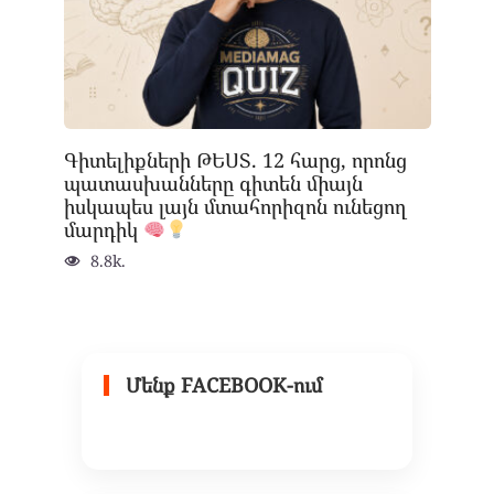
Գիտելիքների ԹԵՍՏ. 12 հարց, որոնց
պատասխանները գիտեն միայն
իսկապես լայն մտահորիզոն ունեցող
մարդիկ
8.8k.
Մենք FACEBOOK-ում