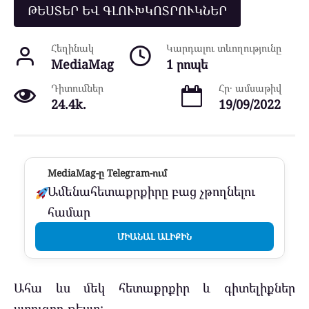
ԹԵՍՏԵՐ ԵՎ ԳԼՈՒԽԿՈՏՐՈՒԿՆԵՐ
Հեղինակ
Կարդալու տևողությունը
MediaMag
1 րոպե
Դիտումներ
Հր․ ամսաթիվ
24.4k.
19/09/2022
MediaMag-ը Telegram-ում
Ամենահետաքրքիրը բաց չթողնելու
համար
ՄԻԱՆԱԼ ԱԼԻՔԻՆ
Ահա ևս մեկ հետաքրքիր և գիտելիքներ
ստուգող թեստ: