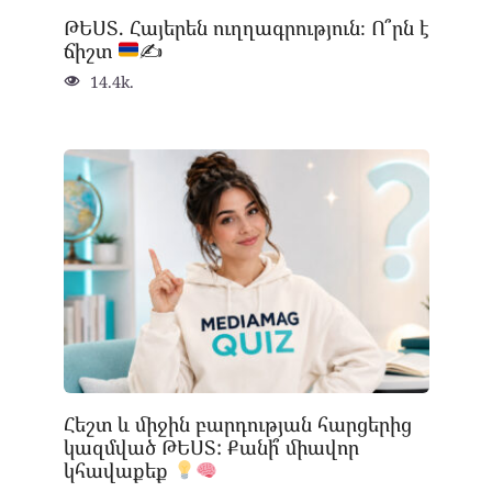
ԹԵՍՏ. Հայերեն ուղղագրություն։ Ո՞րն է
ճիշտ
✍
14.4k.
Հեշտ և միջին բարդության հարցերից
կազմված ԹԵՍՏ: Քանի՞ միավոր
կհավաքեք