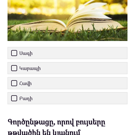
Սագի
Կարապի
Հավի
Բադի
Գործընթացը, որով բույսերը
թթվածին են կլանում