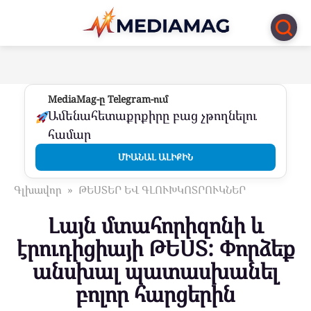
Перейти
к
контенту
MediaMag-ը Telegram-ում
Ամենահետաքրքիրը բաց չթողնելու
համար
ՄԻԱՆԱԼ ԱԼԻՔԻՆ
Գլխավոր
»
ԹԵՍՏԵՐ ԵՎ ԳԼՈՒԽԿՈՏՐՈՒԿՆԵՐ
Լայն մտահորիզոնի և
էրուդիցիայի ԹԵՍՏ: Փորձեք
անսխալ պատասխանել
բոլոր հարցերին