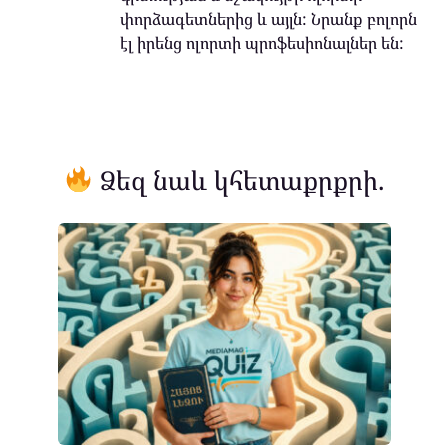
փորձագետներից և այլն: Նրանք բոլորն
էլ իրենց ոլորտի պրոֆեսիոնալներ են:
Ձեզ նաև կհետաքրքրի.