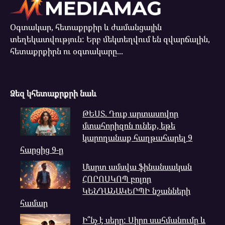
Օգտակար, հետաքրքիր և ժամանցային
տեղեկատվություն: Երբ մեկտեղվում են զվարճալին,
հետաքրքիրն ու օգտակարը...
Ձեզ կհետաքրքրի նաև
ԹԵՍՏ. Դուք արտասովոր
մտահորիզոն ունեք, եթե
կարողանաք հաղթահարել 9
հարցից 9-ը
Մարտ ամսվա ֆինանսական
ՀՈՐՈՍԿՈՊ բոլոր
ԿԵՆԴԱՆԱԿԵՐՊԻ նշանների
համար
Ի՞նչ է սերը: Սիրո սահմանումը և