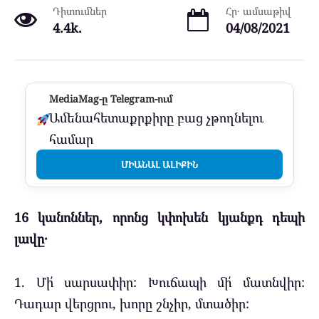
Դիտումներ
Հր․ ամսաթիվ
4.4k.
04/08/2021
MediaMag-ը Telegram-ում
Ամենահետաքրքիրը բաց չթողնելու
համար
ՄԻԱՆԱԼ ԱԼԻՔԻՆ
16 կանոններ, որոնց կփոխեն կյանքդ դեպի
լավը․
1. Մի՛ սարսափիր: Խուճապի մի՛ մատնվիր:
Դադար վերցրու, խորը շնչիր, մտածիր: