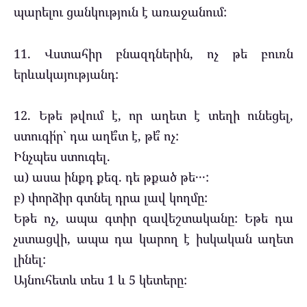
պարելու ցանկություն է առաջանում:
11. Վստահիր բնազդներին, ոչ թե բուռն
երևակայությանդ:
12. Եթե թվում է, որ աղետ է տեղի ունեցել,
ստուգի՛ր` դա աղե՞տ է, թե՞ ոչ:
Ինչպես ստուգել.
ա) ասա ինքդ քեզ. դե թքած թե․․․:
բ) փորձիր գտնել դրա լավ կողմը:
Եթե ​​ոչ, ապա գտիր զավեշտականը: Եթե ​​դա
չստացվի, ապա դա կարող է իսկական աղետ
լինել:
Այնուհետև տես 1 և 5 կետերը: