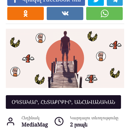
ՕԳՏԱԿԱՐ, ՀԵՏԱՔՐՔԻՐ, ԱՆՀԱՎԱՆԱԿԱՆ
Հեղինակ
Կարդալու տևողությունը
MediaMag
2 րոպե