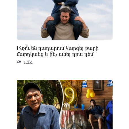
Ինչո՞ւ են դադարում հարգել բարի
մարդկանց և ի՞նչ անել դրա դեմ
1.3k.