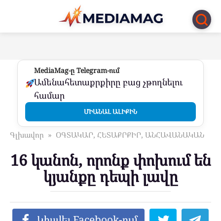
Перейти
к
контенту
MediaMag-ը Telegram-ում
Ամենահետաքրքիրը բաց չթողնելու
համար
ՄԻԱՆԱԼ ԱԼԻՔԻՆ
Գլխավոր
»
ՕԳՏԱԿԱՐ, ՀԵՏԱՔՐՔԻՐ, ԱՆՀԱՎԱՆԱԿԱՆ
16 կանոն, որոնք փոխում են
կյանքը դեպի լավը
Կիսվել Facebook-ում