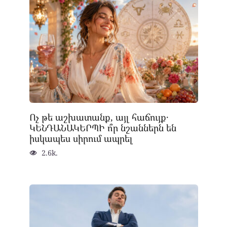
Ոչ թե աշխատանք, այլ հաճույք․
ԿԵՆԴԱՆԱԿԵՐՊԻ ո՞ր նշաններն են
իսկապես սիրում ապրել
2.6k.