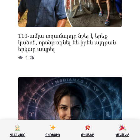
119-ամյա տղամարդը նշել է երեք
կանոն, որոնք օգնել են իրեն այդքան
երկար ապրել
1.2k.
ԳԼԽԱՎՈՐ
ԳԵՂԵՑԻԿ
ԹԵՍՏԵՐ
ԺԱՄԱՆՑ