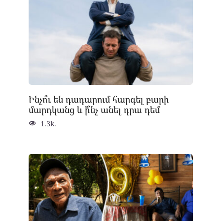
Ինչո՞ւ են դադարում հարգել բարի
մարդկանց և ի՞նչ անել դրա դեմ
1.3k.