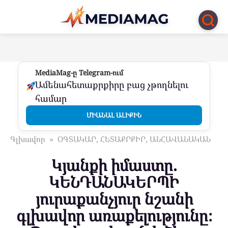
Перейти
к
контенту
MediaMag-ը Telegram-ում
Ամենահետաքրքիրը բաց չթողնելու
համար
ՄԻԱՆԱԼ ԱԼԻՔԻՆ
Գլխավոր
»
ՕԳՏԱԿԱՐ, ՀԵՏԱՔՐՔԻՐ, ԱՆՀԱՎԱՆԱԿԱՆ
Կյանքի իմաստը.
ԿԵՆԴԱՆԱԿԵՐՊԻ
յուրաքանչյուր նշանի
գլխավոր առաքելությունը։