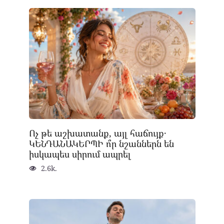
Ոչ թե աշխատանք, այլ հաճույք․
ԿԵՆԴԱՆԱԿԵՐՊԻ ո՞ր նշաններն են
իսկապես սիրում ապրել
2.6k.