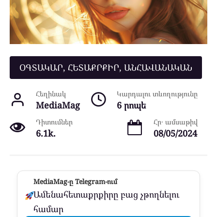
ՕԳՏԱԿԱՐ, ՀԵՏԱՔՐՔԻՐ, ԱՆՀԱՎԱՆԱԿԱՆ
Հեղինակ
Կարդալու տևողությունը
MediaMag
6 րոպե
Դիտումներ
Հր․ ամսաթիվ
6.1k.
08/05/2024
MediaMag-ը Telegram-ում
Ամենահետաքրքիրը բաց չթողնելու
համար