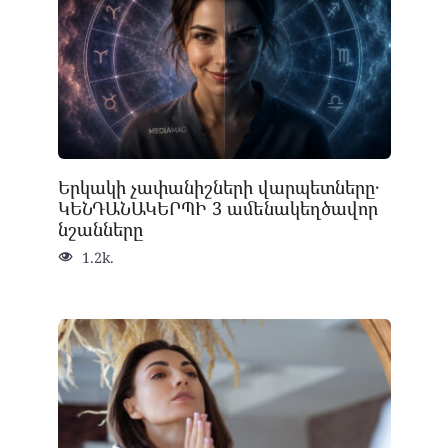
Երկակի չափանիշների վարպետները․
ԿԵՆԴԱՆԱԿԵՐՊԻ 3 ամենակեղծավոր
նշանները
1.2k.