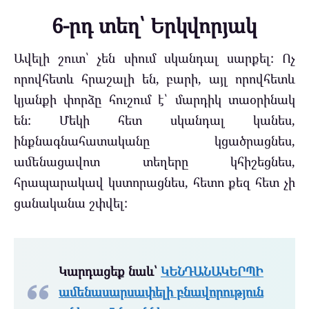
6-րդ տեղ՝ Երկվորյակ
Ավելի շուտ՝ չեն սիում սկանդալ սարքել: Ոչ
որովհետև հրաշալի են, բարի, այլ որովհետև
կյանքի փորձը հուշում է՝ մարդիկ տաօրինակ
են: Մեկի հետ սկանդալ կանես,
ինքնագնահատականը կցածրացնես,
ամենացավոտ տեղերը կհիշեցնես,
հրապարակավ կստորացնես, հետո քեզ հետ չի
ցանականա շփվել:
Կարդացեք նաև՝
ԿԵՆԴԱՆԱԿԵՐՊԻ
ամենասարսափելի բնավորություն