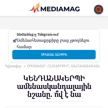
Перейти
к
контенту
MediaMag-ը Telegram-ում
Ամենահետաքրքիրը բաց չթողնելու
համար
ՄԻԱՆԱԼ ԱԼԻՔԻՆ
Գլխավոր
»
ՕԳՏԱԿԱՐ, ՀԵՏԱՔՐՔԻՐ, ԱՆՀԱՎԱՆԱԿԱՆ
ԿԵՆԴԱՆԱԿԵՐՊԻ
ամենասկանդալային
նշանը. ո՞վ է նա