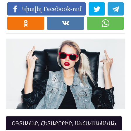
Կիսվել Facebook-ում
ՕԳՏԱԿԱՐ, ՀԵՏԱՔՐՔԻՐ, ԱՆՀԱՎԱՆԱԿԱՆ