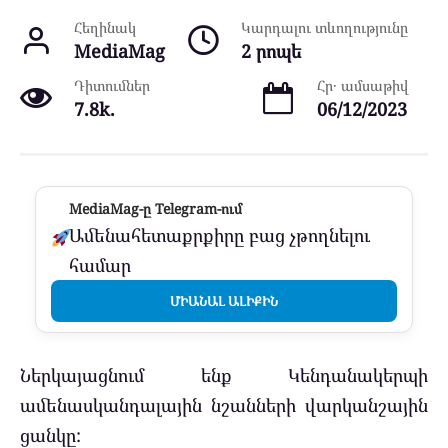
Հեղինակ
Կարդալու տևողությունը
MediaMag
2 րոպե
Դիտումներ
Հր․ ամսաթիվ
7.8k.
06/12/2023
MediaMag-ը Telegram-ում
Ամենահետաքրքիրը բաց չթողնելու
համար
ՄԻԱՆԱԼ ԱԼԻՔԻՆ
Ներկայացնում ենք Կենդանակերպի
ամենասկանդալային նշանների վարկանշային
ցանկը: