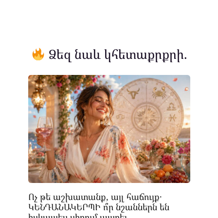
Ձեզ նաև կհետաքրքրի.
Ոչ թե աշխատանք, այլ հաճույք․
ԿԵՆԴԱՆԱԿԵՐՊԻ ո՞ր նշաններն են
իսկապես սիրում ապրել