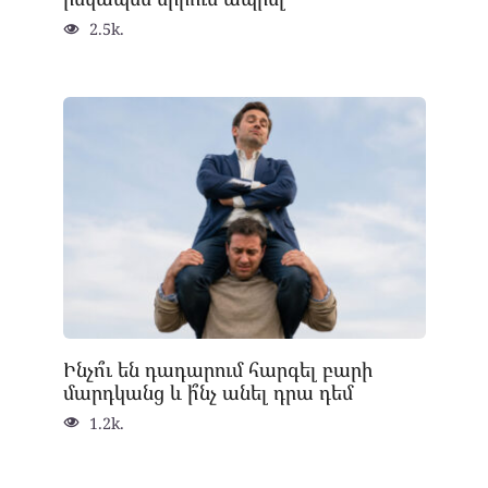
2.5k.
Ինչո՞ւ են դադարում հարգել բարի
մարդկանց և ի՞նչ անել դրա դեմ
1.2k.