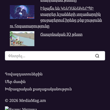
Ինչպե՞ս են ԿԵՆԴԱՆԱԿԵՐՊԻ
տարբեր նշանների տղամարդիկ
ցուցաբերում իրենց քնքշությունն
ու հոգատարությունը
Ճապոնական IQ թեստ
Search
for:
Գովազդատուներին
Մեր մասին
Խմբագրական քաղաքականություն
© 2026 MediaMag.am