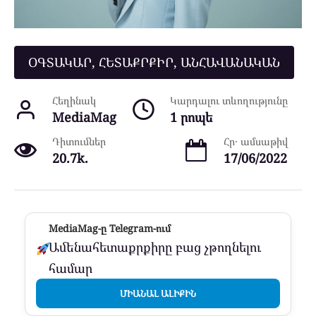
ՕԳՏԱԿԱՐ, ՀԵՏԱՔՐՔԻՐ, ԱՆՀԱՎԱՆԱԿԱՆ
Հեղինակ
Կարդալու տևողությունը
MediaMag
1 րոպե
Դիտումներ
Հր․ ամսաթիվ
20.7k.
17/06/2022
MediaMag-ը Telegram-ում
Ամենահետաքրքիրը բաց չթողնելու
համար
ՄԻԱՆԱԼ ԱԼԻՔԻՆ