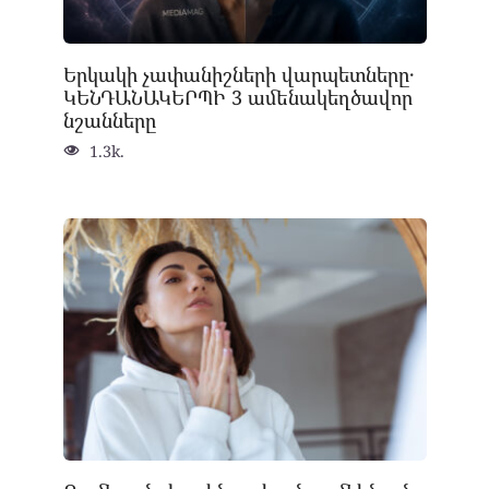
Երկակի չափանիշների վարպետները․
ԿԵՆԴԱՆԱԿԵՐՊԻ 3 ամենակեղծավոր
նշանները
1.3k.