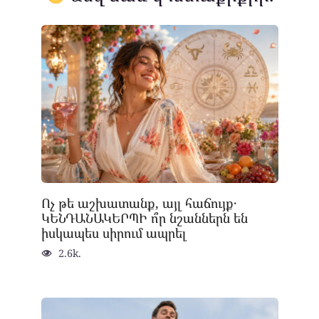
Ոչ թե աշխատանք, այլ հաճույք․
ԿԵՆԴԱՆԱԿԵՐՊԻ ո՞ր նշաններն են
իսկապես սիրում ապրել
2.6k.