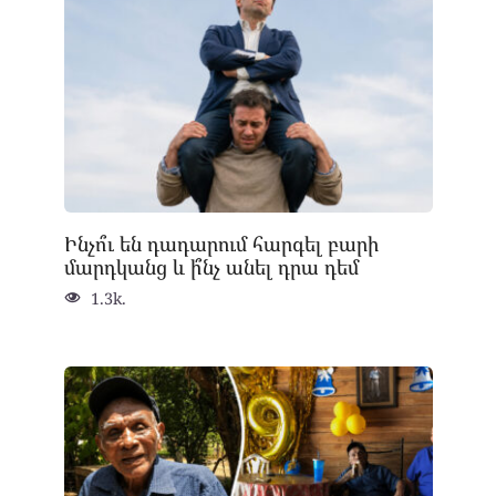
Ինչո՞ւ են դադարում հարգել բարի
մարդկանց և ի՞նչ անել դրա դեմ
1.3k.