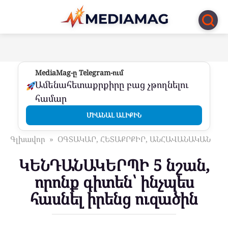
Перейти
к
контенту
MediaMag-ը Telegram-ում
Ամենահետաքրքիրը բաց չթողնելու
համար
ՄԻԱՆԱԼ ԱԼԻՔԻՆ
Գլխավոր
»
ՕԳՏԱԿԱՐ, ՀԵՏԱՔՐՔԻՐ, ԱՆՀԱՎԱՆԱԿԱՆ
ԿԵՆԴԱՆԱԿԵՐՊԻ 5 նշան,
որոնք գիտեն՝ ինչպես
հասնել իրենց ուզածին