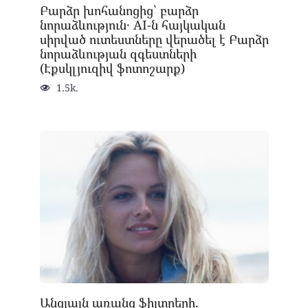
Բարձր խոհանոցից՝ բարձր
նորաձևություն․ AI-ն հայկական
սիրված ուտեստները վերածել է Բարձր
նորաձևության զգեստների
(Էքսկլյուզիվ ֆոտոշարք)
1.5k.
Անցյալն առանց ֆիլտրերի.