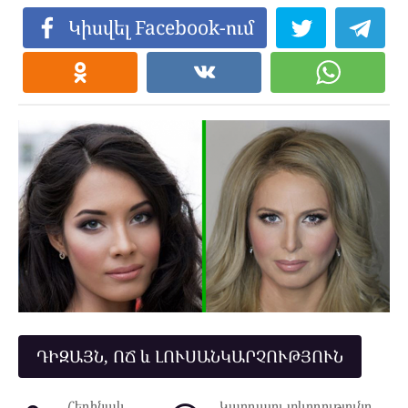
Կիսվել Facebook-ում
ԴԻԶԱՅՆ, ՈՃ և ԼՈՒՍԱՆԿԱՐՉՈՒԹՅՈՒՆ
Հեղինակ
Կարդալու տևողությունը