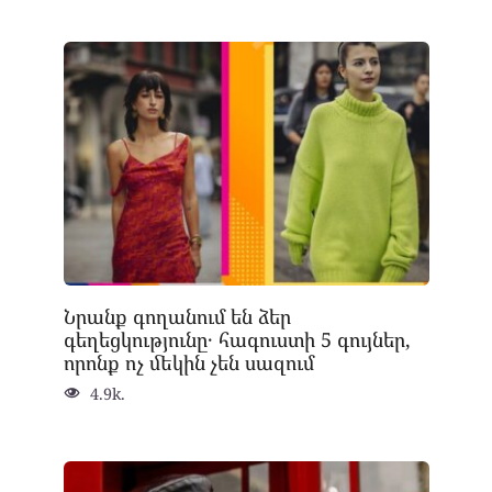
Նրանք գողանում են ձեր
գեղեցկությունը․ հագուստի 5 գույներ,
որոնք ոչ մեկին չեն սազում
4.9k.