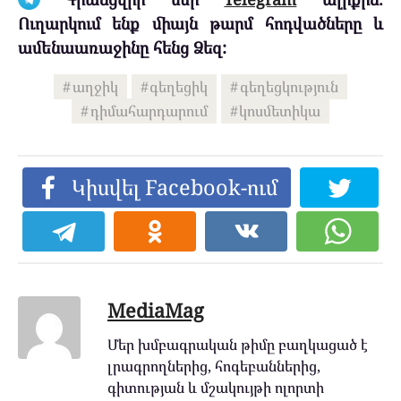
Ուղարկում ենք միայն թարմ հոդվածները և
ամենաառաջինը հենց Ձեզ:
աղջիկ
գեղեցիկ
գեղեցկություն
դիմահարդարում
կոսմետիկա
Կիսվել Facebook-ում
MediaMag
Մեր խմբագրական թիմը բաղկացած է
լրագրողներից, հոգեբաններից,
գիտության և մշակույթի ոլորտի