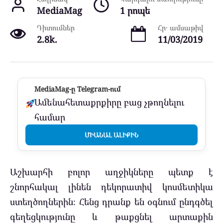
MediaMag
1 րոպե
Դիտումներ
Հր․ ամսաթիվ
2.8k.
11/03/2019
MediaMag-ը Telegram-ում
Ամենահետաքրքիրը բաց չթողնելու
համար
ՄԻԱՆԱԼ ԱԼԻՔԻՆ
Աշխարհի բոլոր աղջիկները պետք է
շնորհակալ լինեն դեկորատիվ կոսմետիկա
ստեղծողներին։ Հենց դրանք են օգնում ընդգծել
գեղեցկությունը և թաքցնել արտաքին