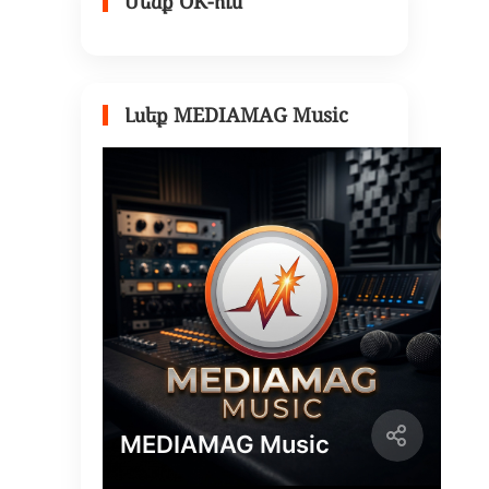
Մենք OK-ում
Լսեք MEDIAMAG Music