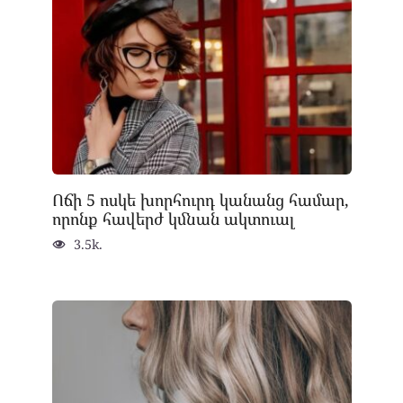
Ոճի 5 ոսկե խորհուրդ կանանց համար,
որոնք հավերժ կմնան ակտուալ
3.5k.