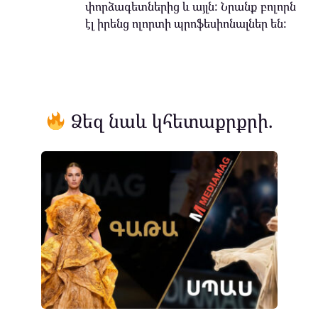
փորձագետներից և այլն: Նրանք բոլորն
էլ իրենց ոլորտի պրոֆեսիոնալներ են:
Ձեզ նաև կհետաքրքրի.