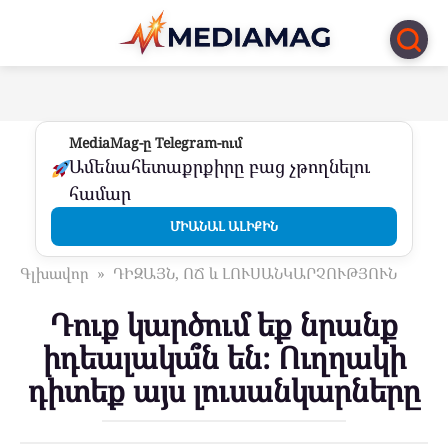
Перейти
к
контенту
MediaMag-ը Telegram-ում
Ամենահետաքրքիրը բաց չթողնելու
համար
ՄԻԱՆԱԼ ԱԼԻՔԻՆ
Գլխավոր
»
ԴԻԶԱՅՆ, ՈՃ և ԼՈՒՍԱՆԿԱՐՉՈՒԹՅՈՒՆ
Դուք կարծում եք նրանք
իդեալակա՞ն են։ Ուղղակի
դիտեք այս լուսանկարները