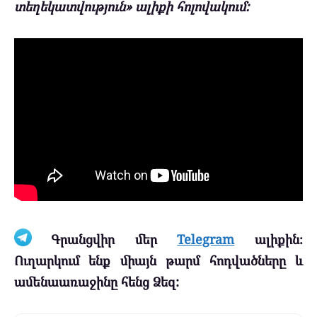
տեղեկատվություն» ալիքի հոլովակում:
Գրանցվիր մեր
Telegram
ալիքին։
Ուղարկում ենք միայն թարմ հոդվածները և
ամենաառաջինը հենց Ձեզ: