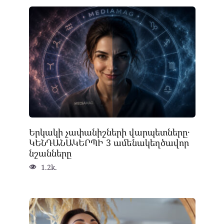
Երկակի չափանիշների վարպետները․
ԿԵՆԴԱՆԱԿԵՐՊԻ 3 ամենակեղծավոր
նշանները
1.2k.