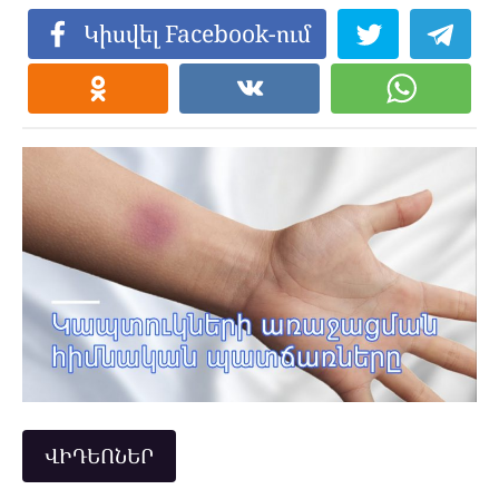
Կիսվել Facebook-ում
ՎԻԴԵՈՆԵՐ