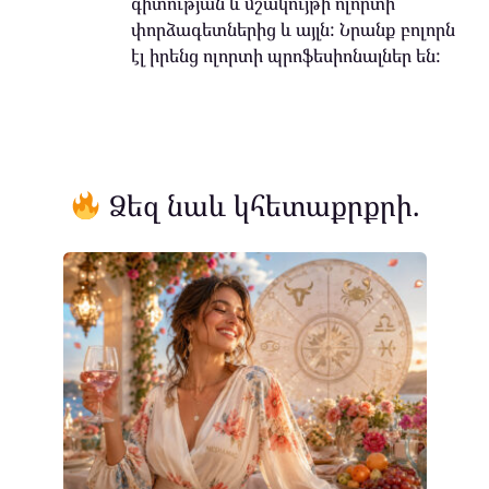
գիտության և մշակույթի ոլորտի
փորձագետներից և այլն: Նրանք բոլորն
էլ իրենց ոլորտի պրոֆեսիոնալներ են:
Ձեզ նաև կհետաքրքրի.