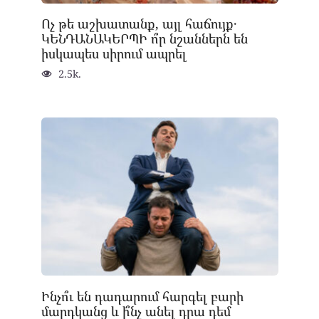
Ոչ թե աշխատանք, այլ հաճույք․
ԿԵՆԴԱՆԱԿԵՐՊԻ ո՞ր նշաններն են
իսկապես սիրում ապրել
2.5k.
Ինչո՞ւ են դադարում հարգել բարի
մարդկանց և ի՞նչ անել դրա դեմ