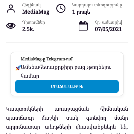
Հեղինակ
Կարդալու տևողությունը
MediaMag
1 րոպե
Դիտումներ
Հր․ ամսաթիվ
2.5k.
07/05/2021
MediaMag-ը Telegram-ում
Ամենահետաքրքիրը բաց չթողնելու
համար
ՄԻԱՆԱԼ ԱԼԻՔԻՆ
Կապտուկների առաջացման հիմնական
պատճառը մաշկի տակ գտնվող մանր
արյունատար անոթների վնասվածքներն են,