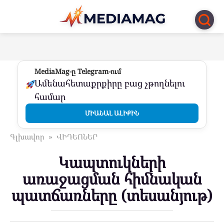
Перейти
к
контенту
MediaMag-ը Telegram-ում
Ամենահետաքրքիրը բաց չթողնելու
համար
ՄԻԱՆԱԼ ԱԼԻՔԻՆ
Գլխավոր
»
ՎԻԴԵՈՆԵՐ
Կապտուկների
առաջացման հիմնական
պատճառները (տեսանյութ)