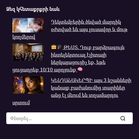
Ձեզ կհետաքրքրի նաև
Դեկտեմբերին ծնված մարդիկ
օժտված են այս լուսավոր և մութ
կողմերով
ԹԵՍՏ. Դուք բարձրագույն
ինտելեկտուալ էլիտայի
ներկայացուցիչ եք, եթե
ցուցադրեք 10/10 արդյունք
ԿԵՆԴԱՆԱԿԵՐՊԻ այս 3 նշանների
կանայք բաժանումից տարիներ
անց էլ մնում են տղամարդու
սրտում
Search
for: