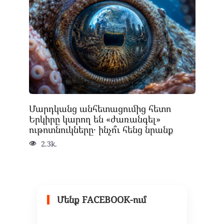
Մարդկանց անհետացումից հետո
Երկիրը կարող են «ժառանգել»
ութոտնուկները․ ինչո՞ւ հենց նրանք
2.3k.
Մենք FACEBOOK-ում