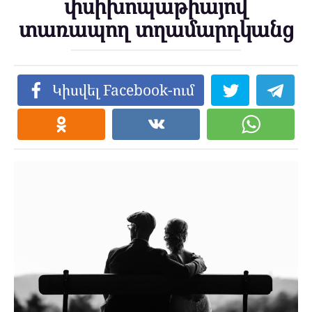
փսիխոպաթիայով
տառապող տղամարդկանց
Կիսվել Facebook-ում