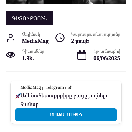
ԳԻՏՈՒԹՅՈՒՆ
Հեղինակ
Կարդալու տևողությունը
MediaMag
2 րոպե
Դիտումներ
Հր․ ամսաթիվ
1.9k.
06/06/2025
MediaMag-ը Telegram-ում
Ամենահետաքրքիրը բաց չթողնելու
համար
ՄԻԱՆԱԼ ԱԼԻՔԻՆ