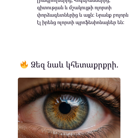
լրագրողներից, հոգեբաններից,
գիտության և մշակույթի ոլորտի
փորձագետներից և այլն: Նրանք բոլորն
էլ իրենց ոլորտի պրոֆեսիոնալներ են:
Ձեզ նաև կհետաքրքրի.