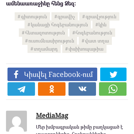
ամենաառաջինը հենց Ձեզ:
գիտություն
գրավիչ
գրավչություն
կանացի հոգեբանություն
կին
հետազոտություն
հոգեբանություն
ուսումնասիրություն
վատ տղա
տղամարդ
փսիխոպաթիա
Կիսվել Facebook-ում
MediaMag
Մեր խմբագրական թիմը բաղկացած է