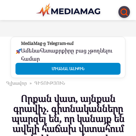
Перейти
к
контенту
MediaMag-ը Telegram-ում
Ամենահետաքրքիրը բաց չթողնելու
համար
ՄԻԱՆԱԼ ԱԼԻՔԻՆ
Գլխավոր
»
ԳԻՏՈՒԹՅՈՒՆ
Որքան վատ, այնքան
գրավիչ. գիտնականները
պարզել են, որ կանայք են
ավելի հաճախ վստահում