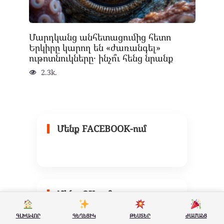
Մարդկանց անհետացումից հետո
Երկիրը կարող են «ժառանգել»
ութոտնուկները․ ինչո՞ւ հենց նրանք
2.3k.
Մենք FACEBOOK-ում
Մենք OK-ում
ԳԼԽԱՎՈՐ
ԳԵՂԵՑԻԿ
ԹԵՍՏԵՐ
ԺԱՄԱՆՑ