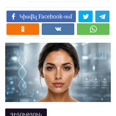
Կիսվել Facebook-ում
ԳԻՏՈՒԹՅՈՒՆ