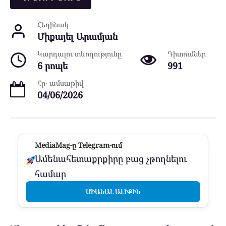
Հեղինակ
Միքայել Արամյան
Կարդալու տևողությունը
Դիտումներ
6 րոպե
991
Հր․ ամսաթիվ
04/06/2026
MediaMag-ը Telegram-ում
Ամենահետաքրքիրը բաց չթողնելու
համար
ՄԻԱՆԱԼ ԱԼԻՔԻՆ