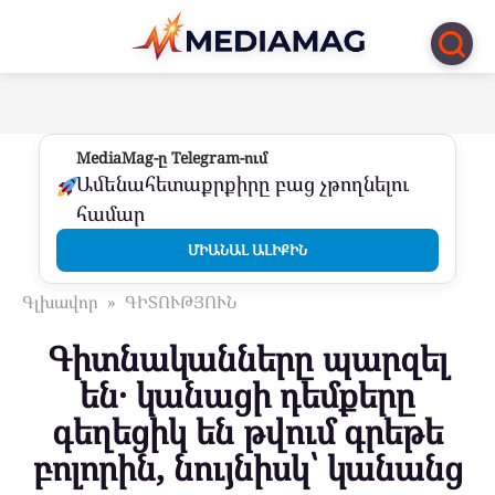
Перейти
к
контенту
MediaMag-ը Telegram-ում
Ամենահետաքրքիրը բաց չթողնելու
համար
ՄԻԱՆԱԼ ԱԼԻՔԻՆ
Գլխավոր
»
ԳԻՏՈՒԹՅՈՒՆ
Գիտնականները պարզել
են․ կանացի դեմքերը
գեղեցիկ են թվում գրեթե
բոլորին, նույնիսկ՝ կանանց