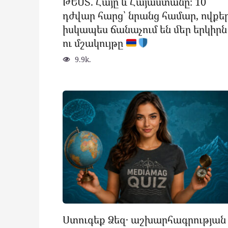
ԹԵՍՏ. Հայը և Հայաստանը։ 10
դժվար հարց՝ նրանց համար, ովքե
իսկապես ճանաչում են մեր երկիրն
ու մշակույթը
9.9k.
Ստուգեք Ձեզ․ աշխարհագրության