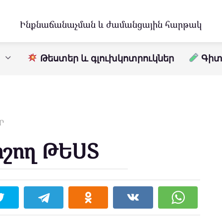
Ինքնաճանաչման և ժամանցային հարթակ
Թեստեր և գլուխկոտրուկներ
Գիտո
Ր
ոշող ԹԵՍՏ