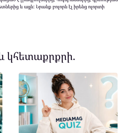
տներից և այլն: Նրանք բոլորն էլ իրենց ոլորտի
և կհետաքրքրի.