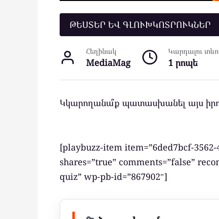
ԹԵՍՏԵՐ ԵՎ ԳԼՈՒԽԿՈՏՐՈՒԿՆԵՐ
Հեղինակ
Կարդալու տևող
MediaMag
1 րոպե
Կկարողանա՞ք պատասխանել այս իրոք
[playbuzz-item item=”6ded7bcf-3562-
shares=”true” comments=”false” rec
quiz” wp-pb-id=”867902″]