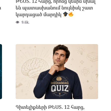
ԹԵՍՏ. 12 հարց, որոնց կեսին սխալ
ր
են պատասխանում նույնիսկ շատ
կարդացած մարդիկ
9.6k.
Գիտելիքների ԹԵՍՏ. 12 հարց,