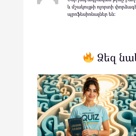
և մշակույթի ոլորտի փորձագե
պրոֆեսիոնալներ են:
Ձեզ նա