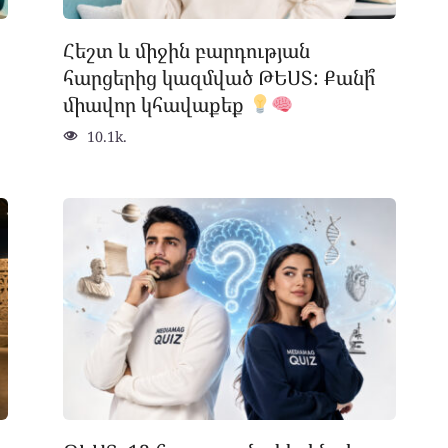
Հեշտ և միջին բարդության
հարցերից կազմված ԹԵՍՏ: Քանի՞
միավոր կհավաքեք
10.1k.