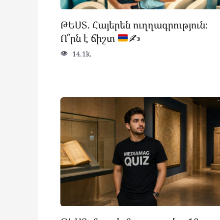
ԹԵՍՏ. Հայերեն ուղղագրություն։
Ո՞րն է ճիշտ
✍
14.1k.