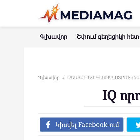
Перейти
к
контенту
Գլխավոր
Շփում գեղեցիկի հետ
Գլխավոր
»
ԹԵՍՏԵՐ ԵՎ ԳԼՈՒԽԿՈՏՐՈՒԿՆԵ
IQ որ
Կիսվել Facebook-ում