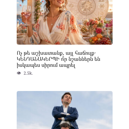
Ոչ թե աշխատանք, այլ հաճույք․
ԿԵՆԴԱՆԱԿԵՐՊԻ ո՞ր նշաններն են
իսկապես սիրում ապրել
2.5k.