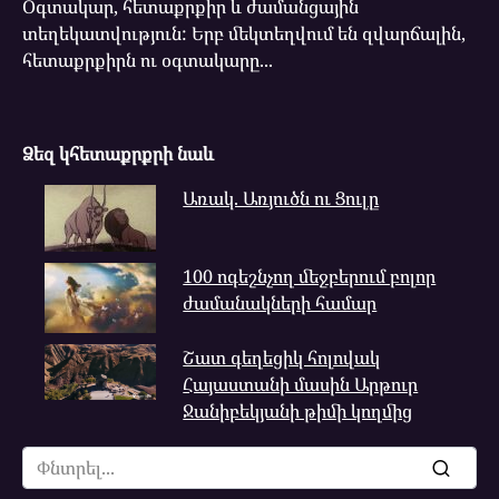
Օգտակար, հետաքրքիր և ժամանցային
տեղեկատվություն: Երբ մեկտեղվում են զվարճալին,
հետաքրքիրն ու օգտակարը...
Ձեզ կհետաքրքրի նաև
Առակ. Առյուծն ու Ցուլը
100 ոգեշնչող մեջբերում բոլոր
ժամանակների համար
Շատ գեղեցիկ հոլովակ
Հայաստանի մասին Արթուր
Ջանիբեկյանի թիմի կողմից
Search
for: