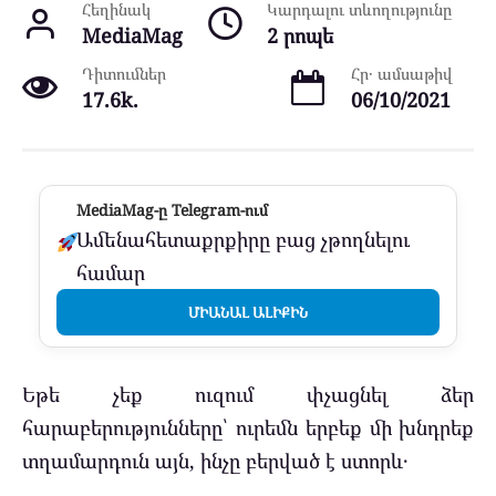
Հեղինակ
Կարդալու տևողությունը
MediaMag
2 րոպե
Դիտումներ
Հր․ ամսաթիվ
17.6k.
06/10/2021
MediaMag-ը Telegram-ում
Ամենահետաքրքիրը բաց չթողնելու
համար
ՄԻԱՆԱԼ ԱԼԻՔԻՆ
Եթե չեք ուզում փչացնել ձեր
հարաբերությունները՝ ուրեմն երբեք մի խնդրեք
տղամարդուն այն, ինչը բերված է ստորև․