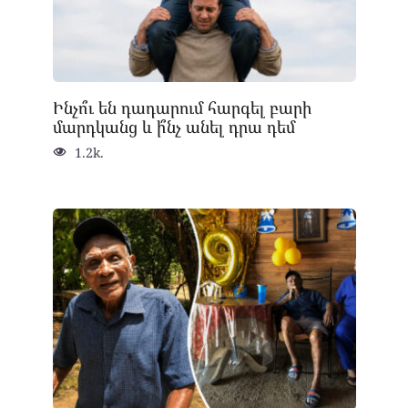
Ինչո՞ւ են դադարում հարգել բարի
մարդկանց և ի՞նչ անել դրա դեմ
1.2k.