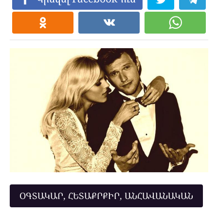
ՕԳՏԱԿԱՐ, ՀԵՏԱՔՐՔԻՐ, ԱՆՀԱՎԱՆԱԿԱՆ