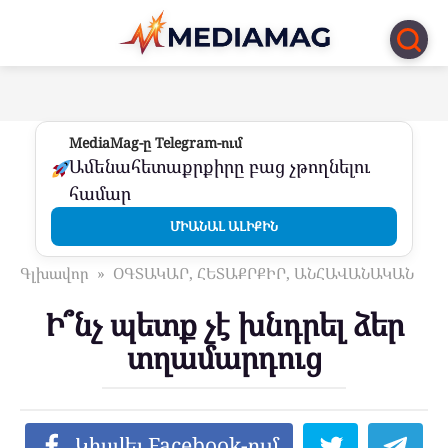
Перейти
к
контенту
MediaMag-ը Telegram-ում
Ամենահետաքրքիրը բաց չթողնելու
համար
ՄԻԱՆԱԼ ԱԼԻՔԻՆ
Գլխավոր
»
ՕԳՏԱԿԱՐ, ՀԵՏԱՔՐՔԻՐ, ԱՆՀԱՎԱՆԱԿԱՆ
Ի՞նչ պետք չէ խնդրել ձեր
տղամարդուց
Կիսվել Facebook-ում