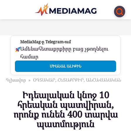
Перейти
к
контенту
MediaMag-ը Telegram-ում
Ամենահետաքրքիրը բաց չթողնելու
համար
ՄԻԱՆԱԼ ԱԼԻՔԻՆ
Գլխավոր
»
ՕԳՏԱԿԱՐ, ՀԵՏԱՔՐՔԻՐ, ԱՆՀԱՎԱՆԱԿԱՆ
Իդեալական կնոջ 10
հրեական պատվիրան,
որոնք ունեն 400 տարվա
պատմություն