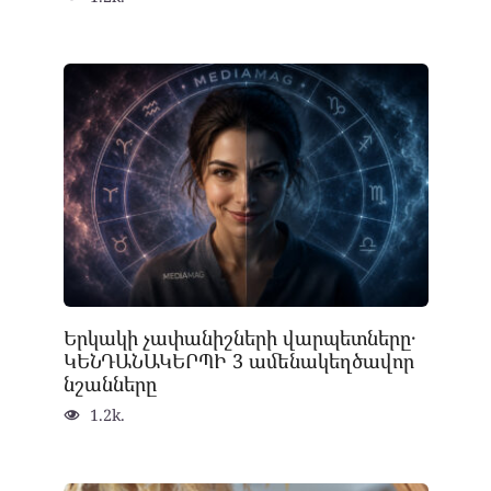
Երկակի չափանիշների վարպետները․
ԿԵՆԴԱՆԱԿԵՐՊԻ 3 ամենակեղծավոր
նշանները
1.2k.