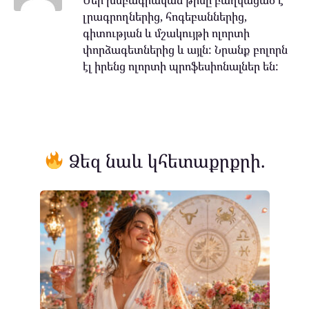
լրագրողներից, հոգեբաններից,
գիտության և մշակույթի ոլորտի
փորձագետներից և այլն: Նրանք բոլորն
էլ իրենց ոլորտի պրոֆեսիոնալներ են:
Ձեզ նաև կհետաքրքրի.