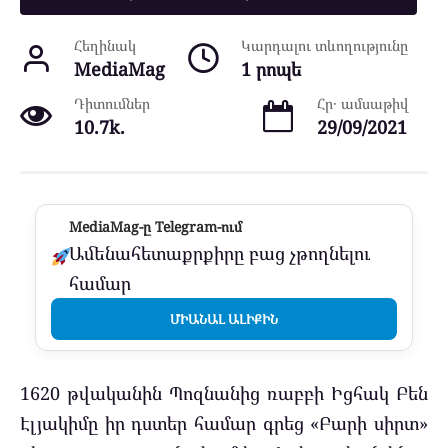
Հեղինակ
Կարդալու տևողությունը
MediaMag
1 րոպե
Դիտումներ
Հր․ ամսաթիվ
10.7k.
29/09/2021
MediaMag-ը Telegram-ում
Ամենահետաքրքիրը բաց չթողնելու
համար
ՄԻԱՆԱԼ ԱԼԻՔԻՆ
1620 թվականին Պոզնանից ռաբբի Իցհակ Բեն
Էլյակիմը իր դստեր համար գրեց «Բարի սիրտ»