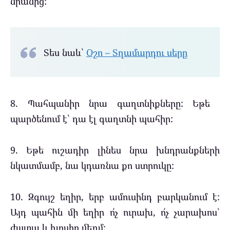
նրանից:
Տես նաև՝
Օշո – Տղամարդու սերը
8. Պահպանիր նրա գաղտնիքները: Եթե ​​
պարծենում է՝ դա էլ գաղտնի պահիր:
9. Եթե ուշադիր լինես նրա խնդրանքների
նկատմամբ, նա կդառնա քո ստրուկը:
10. Զգույշ եղիր, երբ ամուսինդ բարկանում է:
Այդ պահին մի եղիր ո՛չ ուրախ, ո՛չ չարախոս՝
ժպտա և խոսիր մեղմ: