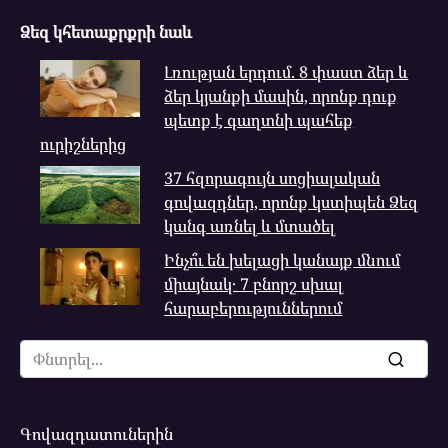
Ձեզ կհետաքրքրի նաև
Լռության երդում. 8 փաստ ձեր և
ձեր կյանքի մասին, որոնք դուք
պետք է գաղտնի պահեք
ուրիշներից
37 հզորագույն սոցիալական
գովազդներ, որոնք կստիպեն Ձեզ
կանգ առնել և մտածել
Ինչո՞ւ են խելացի կանայք մնում
միայնակ․ 7 բնորշ սխալ
հարաբերություններում
Search
for:
Գովազդատուներին