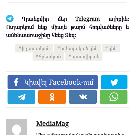
Գրանցվիր մեր
Telegram
ալիքին։
Ուղարկում ենք միայն թարմ հոդվածները և
ամենաառաջինը հենց Ձեզ:
իդեալական
իդեալական կին
կին
հրեական
պատվիրան
Կիսվել Facebook-ում
MediaMag
Մեր խմբագրական թիմը բաղկացած է