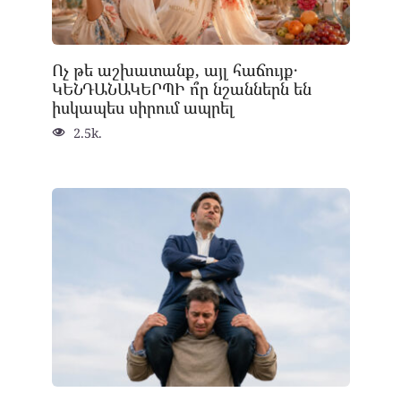
Ոչ թե աշխատանք, այլ հաճույք․
ԿԵՆԴԱՆԱԿԵՐՊԻ ո՞ր նշաններն են
իսկապես սիրում ապրել
2.5k.