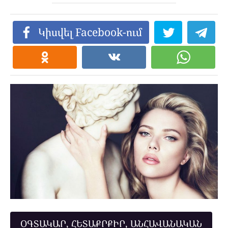
Կիսվել Facebook-ում
ՕԳՏԱԿԱՐ, ՀԵՏԱՔՐՔԻՐ, ԱՆՀԱՎԱՆԱԿԱՆ