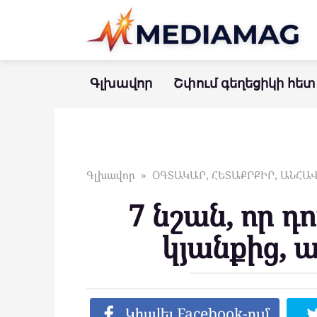
Перейти
к
контенту
Գլխավոր
Շփում գեղեցիկի հետ
Գլխավոր
»
ՕԳՏԱԿԱՐ, ՀԵՏԱՔՐՔԻՐ, ԱՆՀ
7 նշան, որ դո
կյանքից, 
Կիսվել Facebook-ում