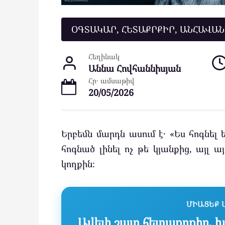
ՕԳՏԱԿԱՐ, ՀԵՏԱՔՐՔԻՐ, ԱՆՀԱՎԱ
Հեղինակ
Աննա Հովհաննիսյան
Հր․ ամսաթիվ
20/05/2026
Երբեմն մարդն ասում է․ «Ես հոգնել 
հոգնած լինել ոչ թե կյանքից, այլ 
կողքին։
ՄԻԱՑԵՔ 
Ավելի շատ հետաքրքիր, խ