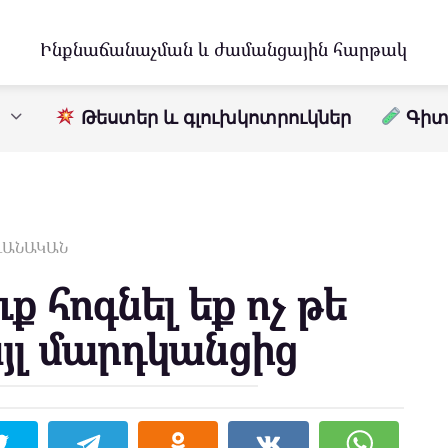
Ինքնաճանաչման և ժամանցային հարթակ
Թեստեր և գլուխկոտրուկներ
Գիտո
ԱՎԱՆԱԿԱՆ
ւք հոգնել եք ոչ թե
այլ մարդկանցից