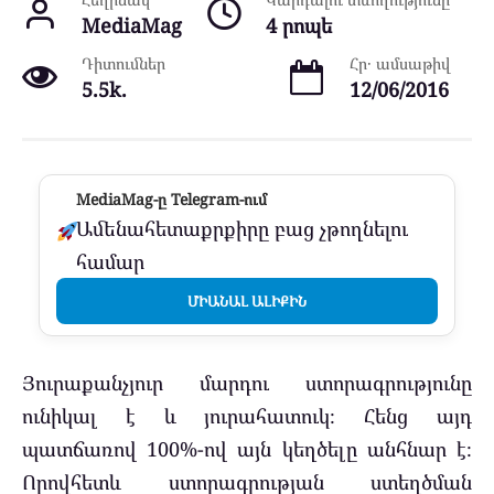
MediaMag
4 րոպե
Դիտումներ
Հր․ ամսաթիվ
5.5k.
12/06/2016
MediaMag-ը Telegram-ում
Ամենահետաքրքիրը բաց չթողնելու
համար
ՄԻԱՆԱԼ ԱԼԻՔԻՆ
Յուրաքանչյուր մարդու ստորագրությունը
ունիկալ է և յուրահատուկ։ Հենց այդ
պատճառով 100%-ով այն կեղծելը անհնար է։
Որովհետև ստորագրության ստեղծման