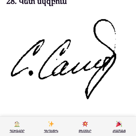
28. Կետ սկզբում
Առանձնացնում է այն մարդկանց, ովքեր սիրում
են տեղեկացված լինել, ովքեր երբեք չեն
ԳԼԽԱՎՈՐ
ԳԵՂԵՑԻԿ
ԹԵՍՏԵՐ
ԺԱՄԱՆՑ