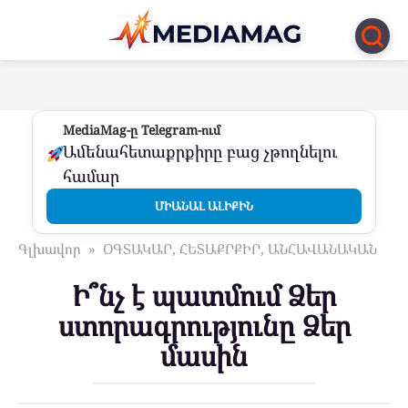
Перейти
к
контенту
MediaMag-ը Telegram-ում
Ամենահետաքրքիրը բաց չթողնելու
համար
ՄԻԱՆԱԼ ԱԼԻՔԻՆ
Գլխավոր
»
ՕԳՏԱԿԱՐ, ՀԵՏԱՔՐՔԻՐ, ԱՆՀԱՎԱՆԱԿԱՆ
Ի՞նչ է պատմում Ձեր
ստորագրությունը Ձեր
մասին