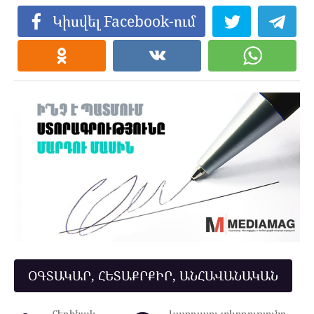
Կիսվել Facebook-ում
ՕԳՏԱԿԱՐ, ՀԵՏԱՔՐՔԻՐ, ԱՆՀԱՎԱՆԱԿԱՆ
Հեղինակ
Կարդալու տևողությունը