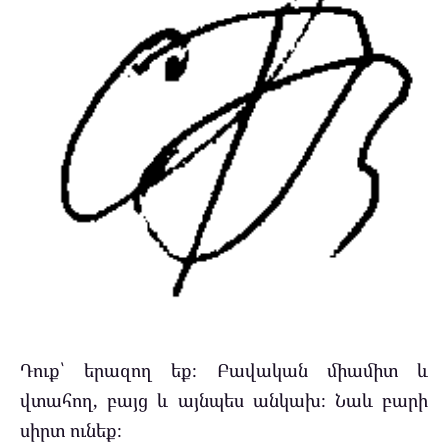
Դուք՝ երազող եք։ Բավական միամիտ և
վտահող, բայց և այնպես անկախ։ Նաև բարի
սիրտ ունեք։