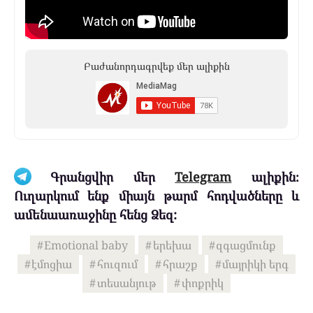
Բաժանորդագրվեք մեր ալիքին
Գրանցվիր մեր
Telegram
ալիքին։
Ուղարկում ենք միայն թարմ հոդվածները և
ամենաառաջինը հենց Ձեզ:
Emotional baby
երեխա
զգացմունք
էմոցիա
հուզում
հրաշք
մայրիկի երգ
տեսանյութ
փոքրիկ