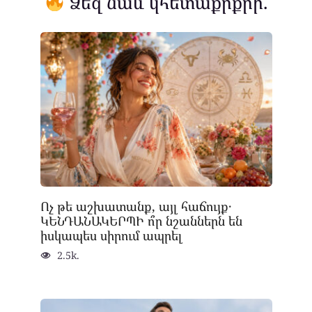
Ձեզ նաև կհետաքրքրի.
Ոչ թե աշխատանք, այլ հաճույք․
ԿԵՆԴԱՆԱԿԵՐՊԻ ո՞ր նշաններն են
իսկապես սիրում ապրել
2.5k.