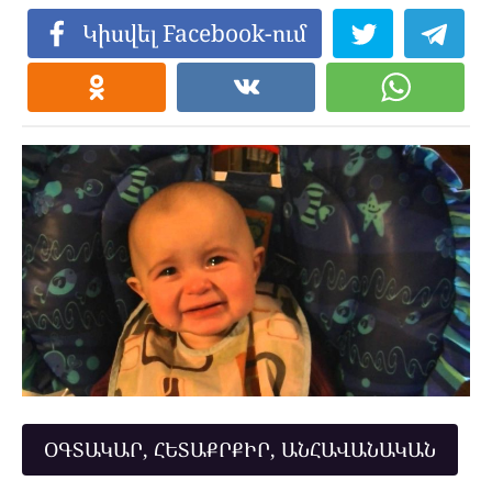
Կիսվել Facebook-ում
ՕԳՏԱԿԱՐ, ՀԵՏԱՔՐՔԻՐ, ԱՆՀԱՎԱՆԱԿԱՆ