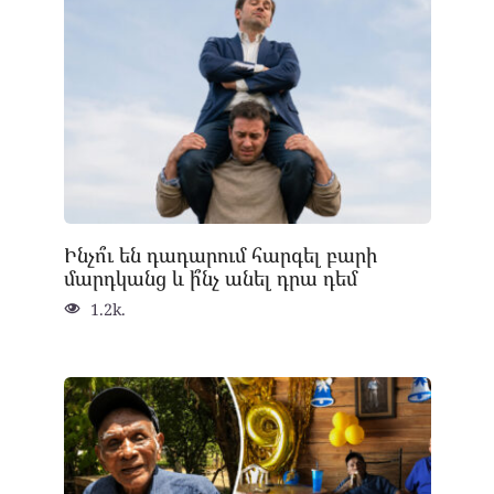
Ինչո՞ւ են դադարում հարգել բարի
մարդկանց և ի՞նչ անել դրա դեմ
1.2k.