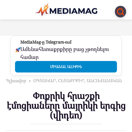
Перейти
к
контенту
MediaMag-ը Telegram-ում
Ամենահետաքրքիրը բաց չթողնելու
համար
ՄԻԱՆԱԼ ԱԼԻՔԻՆ
Գլխավոր
»
ՕԳՏԱԿԱՐ, ՀԵՏԱՔՐՔԻՐ, ԱՆՀԱՎԱՆԱԿԱՆ
Փոքրիկ հրաշքի
էմոցիաները մայրիկի երգից
(վիդեո)