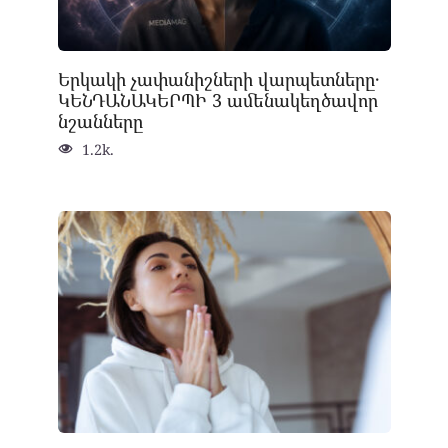
Երկակի չափանիշների վարպետները․
ԿԵՆԴԱՆԱԿԵՐՊԻ 3 ամենակեղծավոր
նշանները
1.2k.