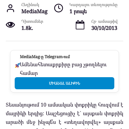
Հեղինակ
Կարդալու տևողությունը
MediaMag
1 րոպե
Դիտումներ
Հր․ ամսաթիվ
1.8k.
30/10/2013
MediaMag-ը Telegram-ում
Ամենահետաքրքիրը բաց չթողնելու
համար
ՄԻԱՆԱԼ ԱԼԻՔԻՆ
Տեսանյութում 10 ամսական փոքրիկը հուզվում է
մայրիկի երգից: Ապշեցուցիչ է` այսքան փոքրիկ
արածի մեջ ինչպե՞ս է «տեղավորվել» այսքան