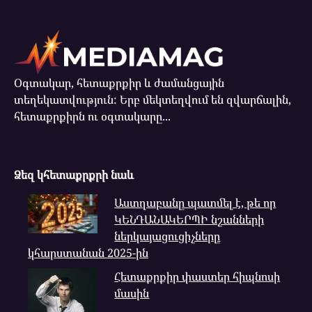
Օգտակար, հետաքրքիր և ժամանցային
տեղեկատվություն: Երբ մեկտեղվում են զվարճալին,
հետաքրքիրն ու օգտակարը...
Ձեզ կհետաքրքրի նաև
Աստղաբանը պատմել է, թե որ
ԿԵՆԴԱՆԱԿԵՐՊԻ նշանների
ներկայացուցիչները
կհարստանան 2025-ին
Հետաքրքիր փաստեր հիպնոսի
մասին