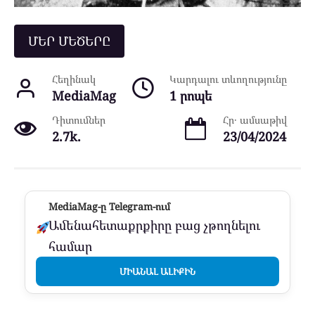
ՄԵՐ ՄԵԾԵՐԸ
Հեղինակ
Կարդալու տևողությունը
MediaMag
1 րոպե
Դիտումներ
Հր․ ամսաթիվ
2.7k.
23/04/2024
MediaMag-ը Telegram-ում
Ամենահետաքրքիրը բաց չթողնելու
համար
ՄԻԱՆԱԼ ԱԼԻՔԻՆ