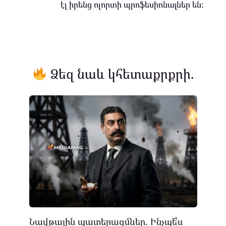
էլ իրենց ոլորտի պրոֆեսիոնալներ են:
Ձեզ նաև կհետաքրքրի.
Նավթային պատերազմներ. Ինչպե՞ս