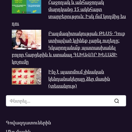
Հաջողակ և անհաջողակ
մարդկանց 15 ակնհայտ
տարբերություն։ Իսկ ո՞ւմ կողմից ես
դու
Բազմագիտակության ԹԵՍՏ․ Դուք
ստիպված կլինեք լարել ուղեղը:
Կկարողանա՞ք պատասխանել
բոլոր հարցերին և ստանալ ԳԼԽԱՎՈՐ ԽԵԼԱՑԻ
կոչումը
Ինչ է պատմում չինական
կենդանակերպը ձեր մասին
(տեսանյութ)
Search
for:
Գովազդատուներին
Մեր մասին