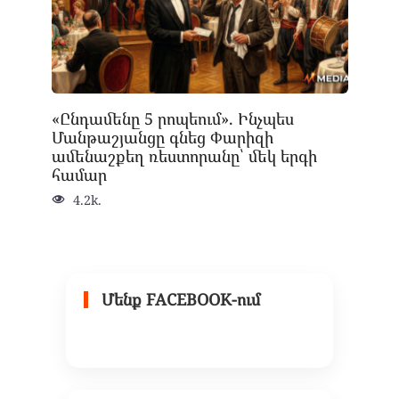
«Ընդամենը 5 րոպեում». Ինչպես
Մանթաշյանցը գնեց Փարիզի
ամենաշքեղ ռեստորանը՝ մեկ երգի
համար
4.2k.
Մենք FACEBOOK-ում