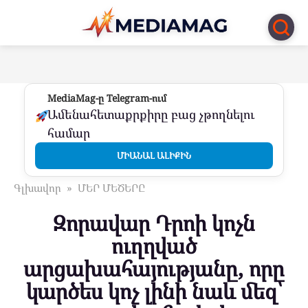
Перейти
к
контенту
MediaMag-ը Telegram-ում
Ամենահետաքրքիրը բաց չթողնելու
համար
ՄԻԱՆԱԼ ԱԼԻՔԻՆ
Գլխավոր
»
ՄԵՐ ՄԵԾԵՐԸ
Զորավար Դրոի կոչն
ուղղված
արցախահայությանը, որը
կարծես կոչ լինի նաև մեզ՝