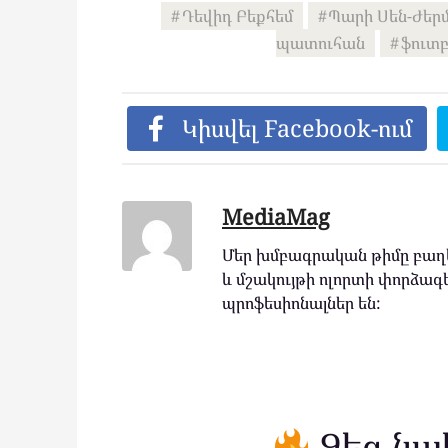
Դեվիդ Բեքհեմ
Պարի Սեն-Ժեր
պատուհան
ֆուտբ
Կիսվել Facebook-ում
MediaMag
Մեր խմբագրական թիմը բաղկ
և մշակույթի ոլորտի փորձագե
պրոֆեսիոնալներ են:
Ձեզ նա