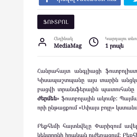
ՖՈՒՏԲՈԼ
Հեղինակ
Կարդալու տևող
MediaMag
1 րոպե
Հանրահայտ անգլիացի ֆուտբոլի
Կիսապաշտպանը այս տարին անցկացր
բացվի տրանսֆերային պատուհանը
Ժերմեն
» ֆուտբոլային ակումբ: Պա
որի ընթացքում «Սփայս բոյը» կստանա
Բեքհեմի հայտնվելը Փարիզում ավե
կենտրոնի իրական ուժեղացում: Բեքհե