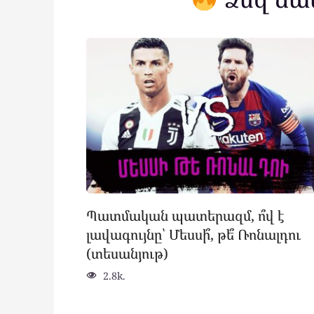
Պատմական պատերազմ, ո՞վ է
լավագույնը՝ Մեսսի՞, թե՞ Ռոնալդու
(տեսանյութ)
2.8k.