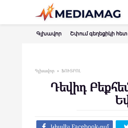
Перейти
к
контенту
Գլխավոր
Շփում գեղեցիկի հետ
Գլխավոր
»
ՖՈՒՏԲՈԼ
Դեվիդ Բեքհե
Ե
Կիսվել Facebook-ում