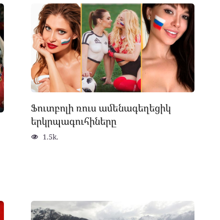
Ֆուտբոլի ռուս ամենագեղեցիկ
երկրպագուհիները
1.5k.