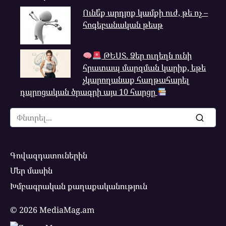
Ունե՞ք արդյոք կամքի ուժ, թե ոչ –
հոգեբանական թեսթ
ԹԵՍՏ. Ձեր ուղեղն ունի
հրատապ մարզման կարիք, եթե
չկարողանաք հաղթահարել
դպրոցական ծրագրի այս 10 հարցը
Search
for:
Գովազդատուներին
Մեր մասին
Խմբագրական քաղաքականություն
© 2026 MediaMag.am