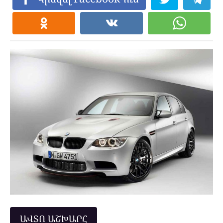
ԱՎՏՈ ԱՇԽԱՐՀ