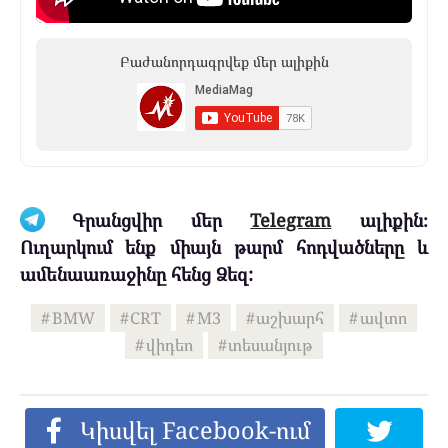
Բաժանորդագրվեք մեր ալիքին
Գրանցվիր մեր
Telegram
ալիքին։
Ուղարկում ենք միայն թարմ հոդվածները և
ամենաառաջինը հենց Ձեզ:
BMW
CRT
M3
աշխարհ
ավտո
վիդեո
տեսանյութ
Կիսվել Facebook-ում