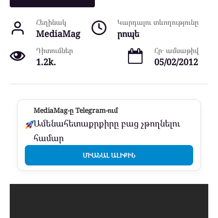
Հեղինակ
Կարդալու տևողությունը
MediaMag
րոպե
Դիտումներ
Հր․ ամսաթիվ
1.2k.
05/02/2012
MediaMag-ը Telegram-ում
Ամենահետաքրքիրը բաց չթողնելու
համար
ՄԻԱՆԱԼ ԱԼԻՔԻՆ