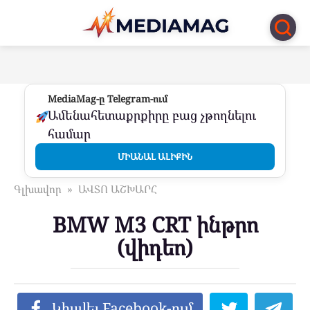
Перейти
к
контенту
MediaMag-ը Telegram-ում
Ամենահետաքրքիրը բաց չթողնելու
համար
ՄԻԱՆԱԼ ԱԼԻՔԻՆ
Գլխավոր
»
ԱՎՏՈ ԱՇԽԱՐՀ
BMW M3 CRT ինթրո
(վիդեո)
Կիսվել Facebook-ում