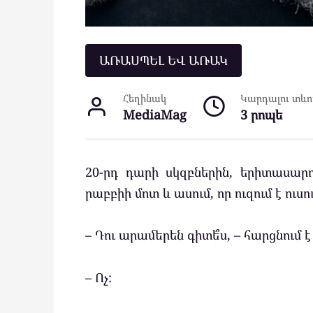
ԱՌԱՍՊԵԼ ԵՎ ԱՌԱԿ
Հեղինակ
Կարդալու տևող
MediaMag
3 րոպե
20-րդ դարի սկզբներին, երիտասար
րաբբիի մոտ և ասում, որ ուզում է ուս
– Դու արամերեն գիտե՞ս, – հարցնում է
– Ոչ: