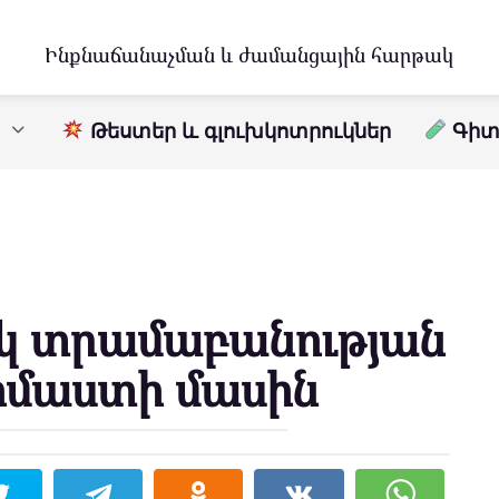
Ինքնաճանաչման և ժամանցային հարթակ
Թեստեր և գլուխկոտրուկներ
Գիտո
կ տրամաբանության
 իմաստի մասին