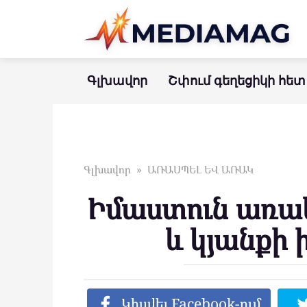
Перейти
к
контенту
Գլխավոր
Շփում գեղեցիկի հետ
Գլխավոր
»
ԱՌԱՍՊԵԼ ԵՎ ԱՌԱԿ
Իմաստուն առա
և կյանքի
Կիսվել Facebook-ում