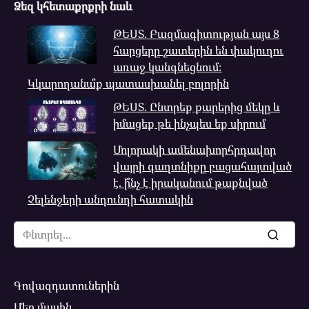
Ձեզ կհետաքրքրի նաև
ԹԵՍՏ. Բազմագիտության այս 8
հարցերը շատերին են փակուղու
առաջ կանգնեցնում։
Կկարողանա՞ք պատասխանել բոլորին
ԹԵՍՏ. Ընտրեք քարերից մեկը և
իմացեք թե ինչպես եք սիրում
Մոլորակի ամենախորհրդավոր
վայրի գաղտնիքը բացահայտված
է. ի՞նչ է իրականում թաքնված
Չելենջերի անդունդի հատակին
Search
for:
Գովազդատուներին
Մեր մասին