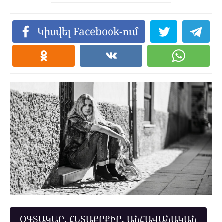
Կիսվել Facebook-ում
ՕԳՏԱԿԱՐ, ՀԵՏԱՔՐՔԻՐ, ԱՆՀԱՎԱՆԱԿԱՆ