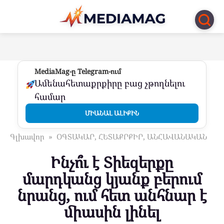
Перейти
к
контенту
MediaMag-ը Telegram-ում
Ամենահետաքրքիրը բաց չթողնելու
համար
ՄԻԱՆԱԼ ԱԼԻՔԻՆ
Գլխավոր
»
ՕԳՏԱԿԱՐ, ՀԵՏԱՔՐՔԻՐ, ԱՆՀԱՎԱՆԱԿԱՆ
Ինչո՞ւ է Տիեզերքը
մարդկանց կյանք բերում
նրանց, ում հետ անհնար է
միասին լինել