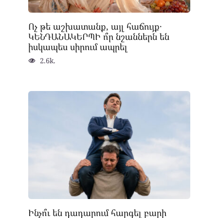
Ոչ թե աշխատանք, այլ հաճույք․
ԿԵՆԴԱՆԱԿԵՐՊԻ ո՞ր նշաններն են
իսկապես սիրում ապրել
2.6k.
Ինչո՞ւ են դադարում հարգել բարի