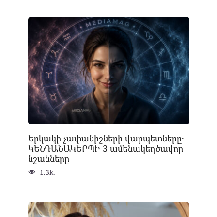
Երկակի չափանիշների վարպետները․
ԿԵՆԴԱՆԱԿԵՐՊԻ 3 ամենակեղծավոր
նշանները
1.3k.