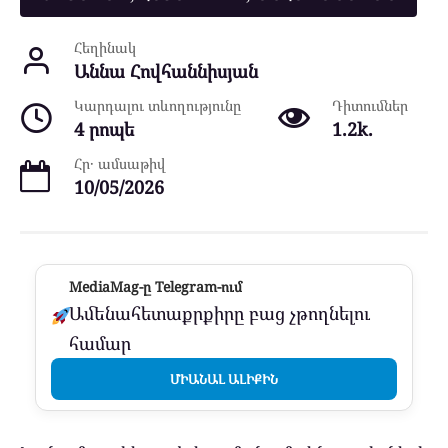
Հեղինակ
Աննա Հովհաննիսյան
Կարդալու տևողությունը
Դիտումներ
4 րոպե
1.2k.
Հր․ ամսաթիվ
10/05/2026
MediaMag-ը Telegram-ում
Ամենահետաքրքիրը բաց չթողնելու
համար
ՄԻԱՆԱԼ ԱԼԻՔԻՆ