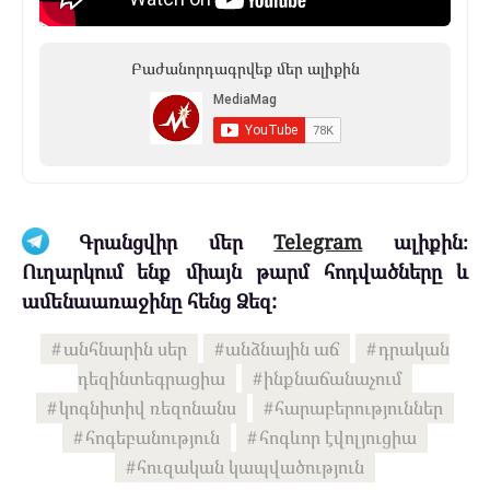
Բաժանորդագրվեք մեր ալիքին
Գրանցվիր մեր
Telegram
ալիքին։
Ուղարկում ենք միայն թարմ հոդվածները և
ամենաառաջինը հենց Ձեզ:
անհնարին սեր
անձնային աճ
դրական
դեզինտեգրացիա
ինքնաճանաչում
կոգնիտիվ ռեզոնանս
հարաբերություններ
հոգեբանություն
հոգևոր էվոլյուցիա
հուզական կապվածություն