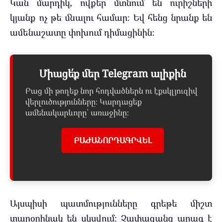
Կան մարդիկ, ովքեր մտնում են ուրիշների
կյանք ոչ թե մնալու համար։ Եվ հենց նրանք են
ամենաշատը փոխում դիմացինին։
Միացե՛ք մեր Telegram ալիքին
Բաց մի թողեք նոր հոդվածներն ու էքսկլյուզիվ
վերլուծությունները։ Կարդացեք
ամենակարևորը՝ առաջինը։
ԲԱԺԱՆՈՐԴԱԳՐՎԵԼ
Այսպիսի պատմությունները գրեթե միշտ
տարօրինակ են սկսվում։ Չափազանց արագ է