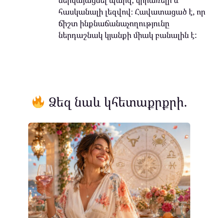
ներկայացնել պարզ, կիրառելի և
հասկանալի լեզվով։ Հավատացած է, որ
ճիշտ ինքնաճանաչողությունը
ներդաշնակ կյանքի միակ բանալին է:
Ձեզ նաև կհետաքրքրի.