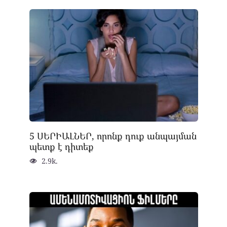
5 ՍԵՐԻԱԼՆԵՐ, որոնք դուք անպայման
պետք է դիտեք
2.9k.