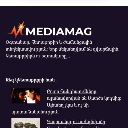
Օգտակար, հետաքրքիր և ժամանցային
տեղեկատվություն: Երբ մեկտեղվում են զվարճալին,
հետաքրքիրն ու օգտակարը...
Ձեզ կհետաքրքրի նաև
Բոլոր հանդիպումները
պլանավորված են Աստծո կողմից։
Այնտեղ չկա և ոչ մի
պատահականություն
Գայոլա կղզու առեղծվածը