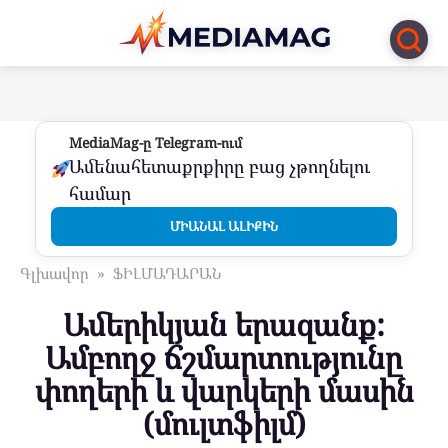
Перейти
к
контенту
MediaMag-ը Telegram-ում
Ամենահետաքրքիրը բաց չթողնելու
համար
ՄԻԱՆԱԼ ԱԼԻՔԻՆ
Գլխավոր
»
ՖԻԼՄԱԴԱՐԱՆ
Ամերիկյան երազանք:
Ամբողջ ճշմարտությունը
փողերի և վարկերի մասին
(մուլտֆիլմ)