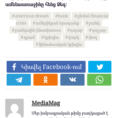
ամենաառաջինը հենց Ձեզ:
american dream
bank
global financial
crisis
ամերիկյան երազանք
բանկ
բանկային ինստիտուտ
դոլար
դոլլար
դրամ
կրիզիս
վարկ
փող
ֆինանսական կրիզիս
Կիսվել Facebook-ում
MediaMag
Մեր խմբագրական թիմը բաղկացած է