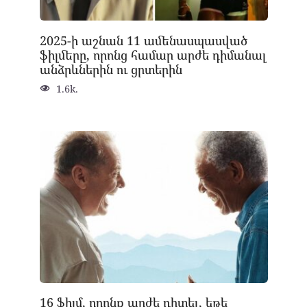
2025-ի աշնան 11 ամենասպասված
ֆիլմերը, որոնց համար արժե դիմանալ
անձրևներին ու ցրտերին
1.6k.
16 ֆիլմ, որոնք արժե դիտել, եթե