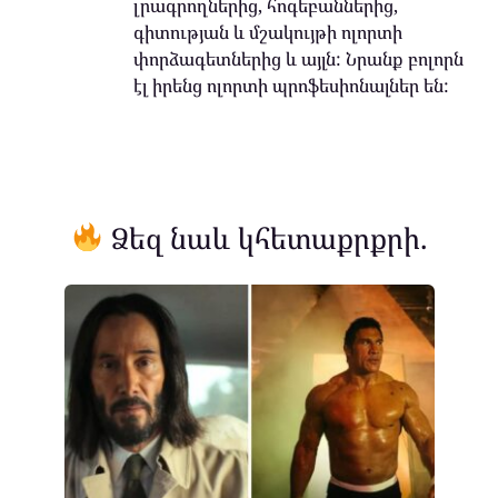
լրագրողներից, հոգեբաններից,
գիտության և մշակույթի ոլորտի
փորձագետներից և այլն: Նրանք բոլորն
էլ իրենց ոլորտի պրոֆեսիոնալներ են:
Ձեզ նաև կհետաքրքրի.