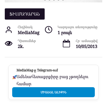
ՖԻԼՄԱԴԱՐԱՆ
Հեղինակ
Կարդալու տևողությունը
MediaMag
1 րոպե
Դիտումներ
Հր․ ամսաթիվ
2k.
10/05/2013
MediaMag-ը Telegram-ում
Ամենահետաքրքիրը բաց չթողնելու
համար
ՄԻԱՆԱԼ ԱԼԻՔԻՆ