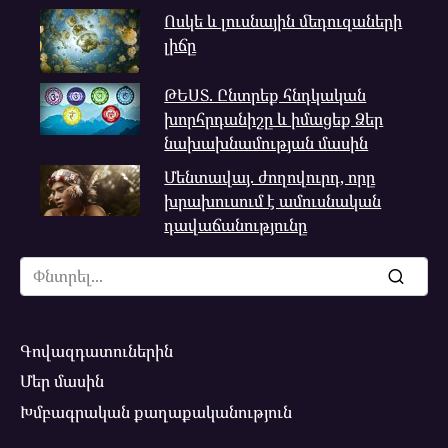
Ոսկե և լուսնային մեդուզաների
լիճը
ԹԵՍՏ. Ընտրեք հնդկական
խորհրդանիշը և իմացեք Ձեր
նախախնամության մասին
Մենտավայ. ժողովուրդ, որը
խրախուսում է ամուսնական
դավաճանությունը
Search
for:
Գովազդատուներին
Մեր մասին
Խմբագրական քաղաքականություն