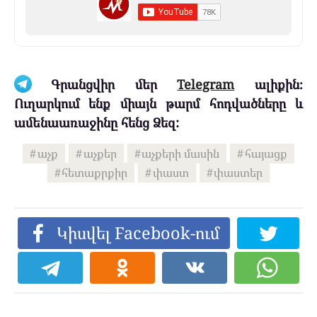
Գրանցվիր մեր
Telegram
ալիքին։
Ուղարկում ենք միայն թարմ հոդվածները և
ամենաառաջինը հենց Ձեզ:
աչք
աչքեր
աչքերի մասին
հայացք
հետաքրքիր
փաստ
փաստեր
Կիսվել Facebook-ում