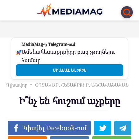
Перейти
к
контенту
MediaMag-ը Telegram-ում
Ամենահետաքրքիրը բաց չթողնելու
համար
ՄԻԱՆԱԼ ԱԼԻՔԻՆ
Գլխավոր
»
ՕԳՏԱԿԱՐ, ՀԵՏԱՔՐՔԻՐ, ԱՆՀԱՎԱՆԱԿԱՆ
Ի՞նչ են հուշում աչքերը
Կիսվել Facebook-ում