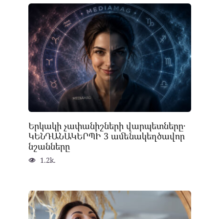
Երկակի չափանիշների վարպետները․
ԿԵՆԴԱՆԱԿԵՐՊԻ 3 ամենակեղծավոր
նշանները
1.2k.