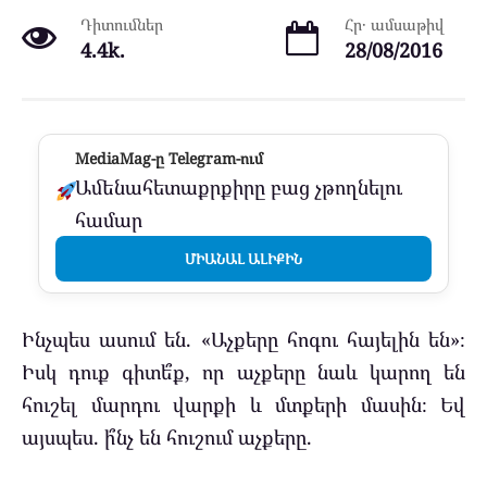
Դիտումներ
Հր․ ամսաթիվ
4.4k.
28/08/2016
MediaMag-ը Telegram-ում
Ամենահետաքրքիրը բաց չթողնելու
համար
ՄԻԱՆԱԼ ԱԼԻՔԻՆ
Ինչպես ասում են. «Աչքերը հոգու հայելին են»։
Իսկ դուք գիտե՞ք, որ աչքերը նաև կարող են
հուշել մարդու վարքի և մտքերի մասին։ Եվ
այսպես. ի՞նչ են հուշում աչքերը.