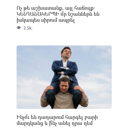
Ոչ թե աշխատանք, այլ հաճույք․
ԿԵՆԴԱՆԱԿԵՐՊԻ ո՞ր նշաններն են
իսկապես սիրում ապրել
2.5k.
Ինչո՞ւ են դադարում հարգել բարի
մարդկանց և ի՞նչ անել դրա դեմ