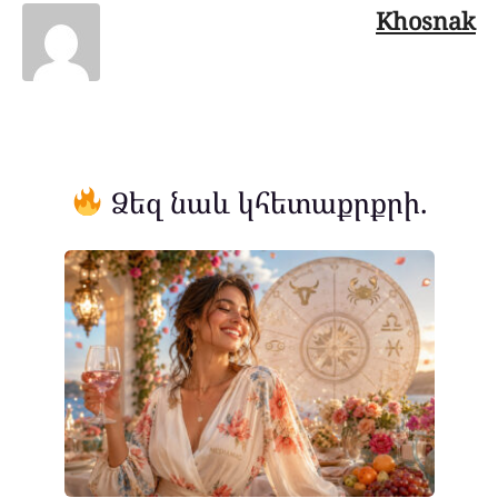
Khosnak
Ձեզ նաև կհետաքրքրի.