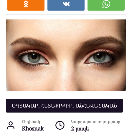
ՕԳՏԱԿԱՐ, ՀԵՏԱՔՐՔԻՐ, ԱՆՀԱՎԱՆԱԿԱՆ
Հեղինակ
Կարդալու տևողությունը
Khosnak
2 րոպե