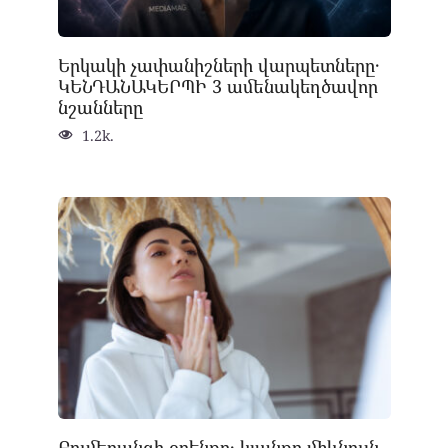
Երկակի չափանիշների վարպետները․
ԿԵՆԴԱՆԱԿԵՐՊԻ 3 ամենակեղծավոր
նշանները
1.2k.
Բումերանգի օրենքը․ կյանքը միևնույն