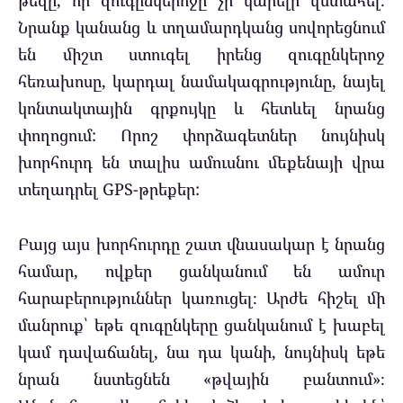
թեզը, որ զուգընկերոջը չի կարելի վստահել։
Նրանք կանանց և տղամարդկանց սովորեցնում
են միշտ ստուգել իրենց զուգընկերոջ
հեռախոսը, կարդալ նամակագրությունը, նայել
կոնտակտային գրքույկը և հետևել նրանց
փողոցում: Որոշ փորձագետներ նույնիսկ
խորհուրդ են տալիս ամուսնու մեքենայի վրա
տեղադրել GPS-թրեքեր:
Բայց այս խորհուրդը շատ վնասակար է նրանց
համար, ովքեր ցանկանում են ամուր
հարաբերություններ կառուցել։ Արժե հիշել մի
մանրուք՝ եթե զուգընկերը ցանկանում է խաբել
կամ դավաճանել, նա դա կանի, նույնիսկ եթե
նրան նստեցնեն «թվային բանտում»։