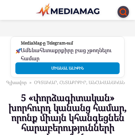
Перейти
к
контенту
MediaMag-ը Telegram-ում
Ամենահետաքրքիրը բաց չթողնելու
համար
ՄԻԱՆԱԼ ԱԼԻՔԻՆ
Գլխավոր
»
ՕԳՏԱԿԱՐ, ՀԵՏԱՔՐՔԻՐ, ԱՆՀԱՎԱՆԱԿԱՆ
5 «փորձագիտական»
խորհուրդ կանանց համար,
որոնք միայն կհանգեցնեն
հարաբերությունների