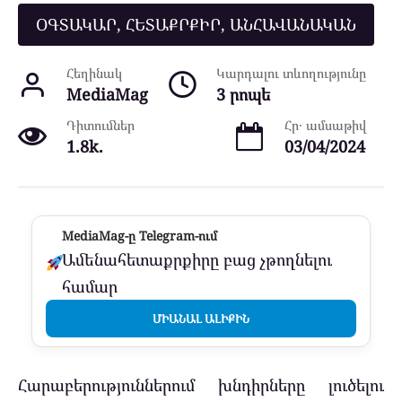
ՕԳՏԱԿԱՐ, ՀԵՏԱՔՐՔԻՐ, ԱՆՀԱՎԱՆԱԿԱՆ
Հեղինակ
Կարդալու տևողությունը
MediaMag
3 րոպե
Դիտումներ
Հր․ ամսաթիվ
1.8k.
03/04/2024
MediaMag-ը Telegram-ում
Ամենահետաքրքիրը բաց չթողնելու
համար
ՄԻԱՆԱԼ ԱԼԻՔԻՆ
Հարաբերություններում խնդիրները լուծելու