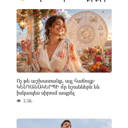
Ոչ թե աշխատանք, այլ հաճույք․
ԿԵՆԴԱՆԱԿԵՐՊԻ ո՞ր նշաններն են
իսկապես սիրում ապրել
2.5k.