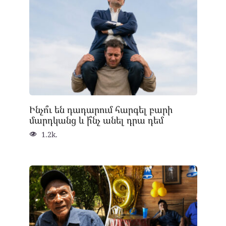
Ինչո՞ւ են դադարում հարգել բարի
մարդկանց և ի՞նչ անել դրա դեմ
1.2k.