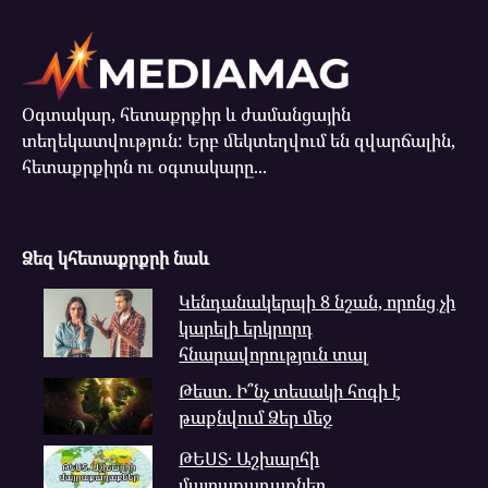
Օգտակար, հետաքրքիր և ժամանցային
տեղեկատվություն: Երբ մեկտեղվում են զվարճալին,
հետաքրքիրն ու օգտակարը...
Ձեզ կհետաքրքրի նաև
Կենդանակերպի 8 նշան, որոնց չի
կարելի երկրորդ
հնարավորություն տալ
Թեստ. Ի՞նչ տեսակի հոգի է
թաքնվում Ձեր մեջ
ԹԵՍՏ․ Աշխարհի
մայրաքաղաքներ