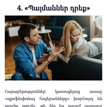
4. «Պայմաններ դրեք»
Հարաբերություններ կառուցելուց առաջ
«պրոֆեսիոնալ հոգեբանները» խորհուրդ են
տալիս որոշել, թե ինչ եք ուզում ապագա