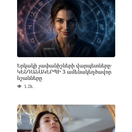
Երկակի չափանիշների վարպետները․
ԿԵՆԴԱՆԱԿԵՐՊԻ 3 ամենակեղծավոր
նշանները
1.2k.