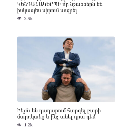
ԿԵՆԴԱՆԱԿԵՐՊԻ ո՞ր նշաններն են
իսկապես սիրում ապրել
2.5k.
Ինչո՞ւ են դադարում հարգել բարի
մարդկանց և ի՞նչ անել դրա դեմ
1.2k.