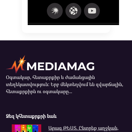
Օգտակար, հետաքրքիր և ժամանցային
տեղեկատվություն: Երբ մեկտեղվում են զվարճալին,
հետաքրքիրն ու օգտակարը...
Ձեզ կհետաքրքրի նաև
Արագ ԹԵՍՏ. Ընտրեք աղջկան,