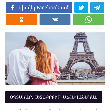
Կիսվել Facebook-ում
ՕԳՏԱԿԱՐ, ՀԵՏԱՔՐՔԻՐ, ԱՆՀԱՎԱՆԱԿԱՆ