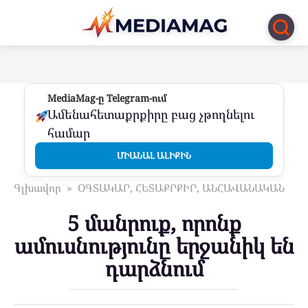
Перейти
к
контенту
MediaMag-ը Telegram-ում
Ամենահետաքրքիրը բաց չթողնելու
համար
ՄԻԱՆԱԼ ԱԼԻՔԻՆ
Գլխավոր
»
ՕԳՏԱԿԱՐ, ՀԵՏԱՔՐՔԻՐ, ԱՆՀԱՎԱՆԱԿԱՆ
5 մանրուք, որոնք
ամուսնությունը երջանիկ են
դարձնում