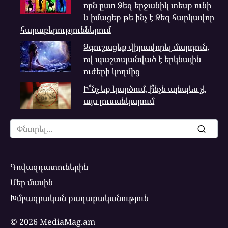
որն ըստ Ձեզ երջանիկ տեսք ունի
և իմացեք թե ինչ է Ձեզ հարկավոր
հարաբերություններում
Զգուշացեք վիրավորել մարդուն,
ով պաշտպանված է երկնային
ուժերի կողմից
Ի՞նչ եք կարծում, ի՞նչն այնպես չէ
այս լուսանկարում
Search
for:
Գովազդատուներին
Մեր մասին
Խմբագրական քաղաքականություն
© 2026 MediaMag.am