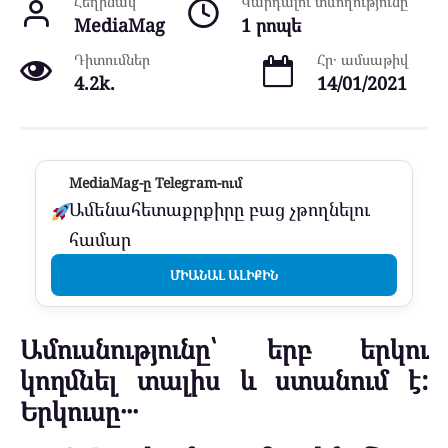
Հեղինակ
Կարդալու տևողությունը
MediaMag
1 րոպե
Դիտումներ
Հր․ ամսաթիվ
4.2k.
14/01/2021
MediaMag-ը Telegram-ում
Ամենահետաքրքիրը բաց չթողնելու
համար
ՄԻԱՆԱԼ ԱԼԻՔԻՆ
Ամուսնությունը՝ երբ երկու
կողմնել տալիս և ստանում է:
Երկուսը․․․