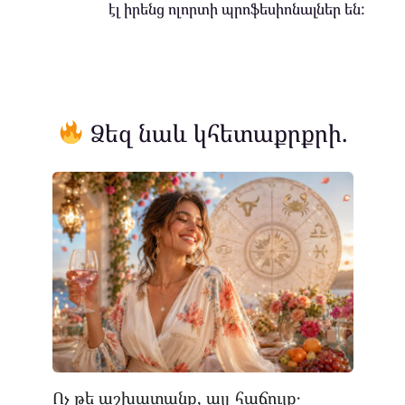
էլ իրենց ոլորտի պրոֆեսիոնալներ են:
Ձեզ նաև կհետաքրքրի.
Ոչ թե աշխատանք, այլ հաճույք․