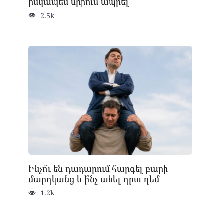
իսկապես սիրում ապրել
2.5k.
Ինչո՞ւ են դադարում հարգել բարի
մարդկանց և ի՞նչ անել դրա դեմ
1.2k.