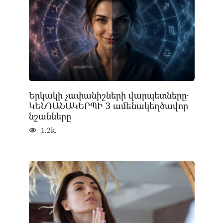
Երկակի չափանիշների վարպետները․
ԿԵՆԴԱՆԱԿԵՐՊԻ 3 ամենակեղծավոր
նշանները
1.2k.