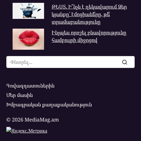
ԹԵՍՏ. Ի՞նչն է ղեկավարում Ձեր
կյանքը՝ էմոցիանե՞րը, թե՞
տրամաբանությունը
Ինչպես որոշել բնավորությունը
համբույրի միջոցով
Search
for:
Գովազդատուներին
Մեր մասին
Խմբագրական քաղաքականություն
© 2026 MediaMag.am