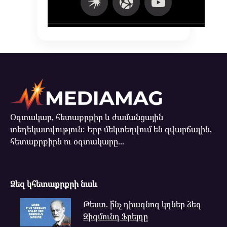
Օգտակար, հետաքրքիր և ժամանցային
տեղեկատվություն: Երբ մեկտեղվում են զվարճալին,
հետաքրքիրն ու օգտակարը...
Ձեզ կհետաքրքրի նաև
Թեստ. ի՞նչ դիագնոզ կդներ ձեզ
Զիգմունդ Ֆրեյդը