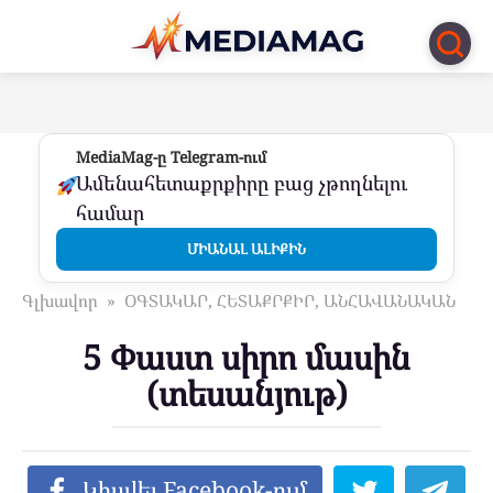
Перейти
к
контенту
MediaMag-ը Telegram-ում
Ամենահետաքրքիրը բաց չթողնելու
համար
ՄԻԱՆԱԼ ԱԼԻՔԻՆ
Գլխավոր
»
ՕԳՏԱԿԱՐ, ՀԵՏԱՔՐՔԻՐ, ԱՆՀԱՎԱՆԱԿԱՆ
5 Փաստ սիրո մասին
(տեսանյութ)
Կիսվել Facebook-ում