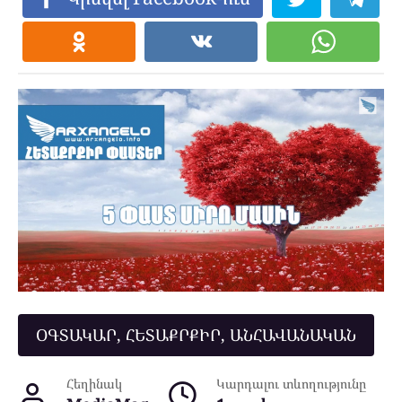
ՕԳՏԱԿԱՐ, ՀԵՏԱՔՐՔԻՐ, ԱՆՀԱՎԱՆԱԿԱՆ
Հեղինակ
Կարդալու տևողությունը