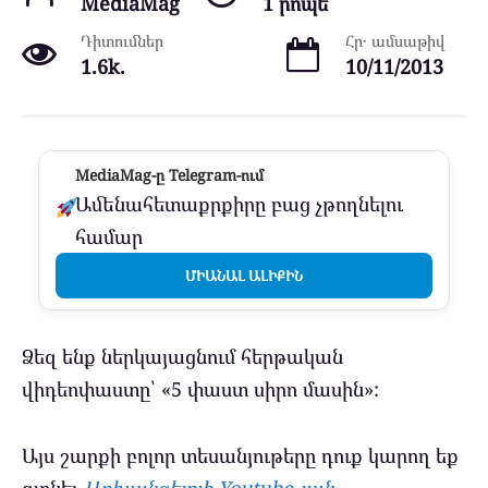
MediaMag
1 րոպե
Դիտումներ
Հր․ ամսաթիվ
1.6k.
10/11/2013
MediaMag-ը Telegram-ում
Ամենահետաքրքիրը բաց չթողնելու
համար
ՄԻԱՆԱԼ ԱԼԻՔԻՆ
Ձեզ ենք ներկայացնում հերթական
վիդեոփաստը՝ «5 փաստ սիրո մասին»:
Այս շարքի բոլոր տեսանյութերը դուք կարող եք
գտնել
Արխանգելոյի Youtube-յան