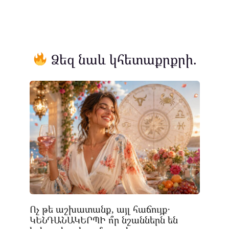
Ձեզ նաև կհետաքրքրի.
Ոչ թե աշխատանք, այլ հաճույք․
ԿԵՆԴԱՆԱԿԵՐՊԻ ո՞ր նշաններն են