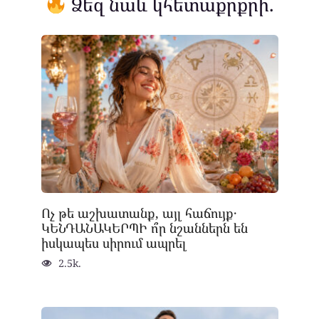
Ձեզ նաև կհետաքրքրի.
Ոչ թե աշխատանք, այլ հաճույք․
ԿԵՆԴԱՆԱԿԵՐՊԻ ո՞ր նշաններն են
իսկապես սիրում ապրել
2.5k.