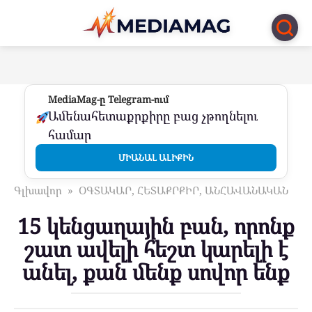
Перейти
к
контенту
MediaMag-ը Telegram-ում
Ամենահետաքրքիրը բաց չթողնելու
համար
ՄԻԱՆԱԼ ԱԼԻՔԻՆ
Գլխավոր
»
ՕԳՏԱԿԱՐ, ՀԵՏԱՔՐՔԻՐ, ԱՆՀԱՎԱՆԱԿԱՆ
15 կենցաղային բան, որոնք
շատ ավելի հեշտ կարելի է
անել, քան մենք սովոր ենք