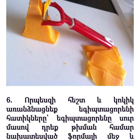
6. Որպեսզի հեշտ և կոկիկ
առանձնացնեք եգիպտացորենի
հատիկները՝ եգիպտացորենը սուր
մասով դրեք թխման համար
նախատեսված ֆորմայի մեջ և