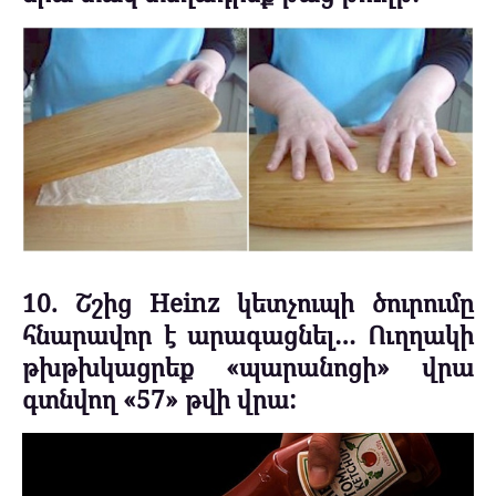
10. Շշից Heinz կետչուպի ծուրումը
հնարավոր է արագացնել… Ուղղակի
թխթխկացրեք «պարանոցի» վրա
գտնվող «57» թվի վրա: