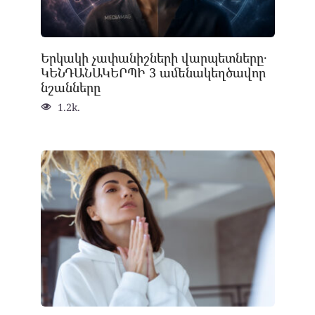
Երկակի չափանիշների վարպետները․
ԿԵՆԴԱՆԱԿԵՐՊԻ 3 ամենակեղծավոր
նշանները
1.2k.