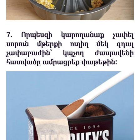
7. Որպեսզի կարողանաք չափել
սորուն մթերքի ուղիղ մեկ գդալ
չափաբաժին՝ կպչող ժապավենի
հատվածը ամրացրեք փաթեթին: