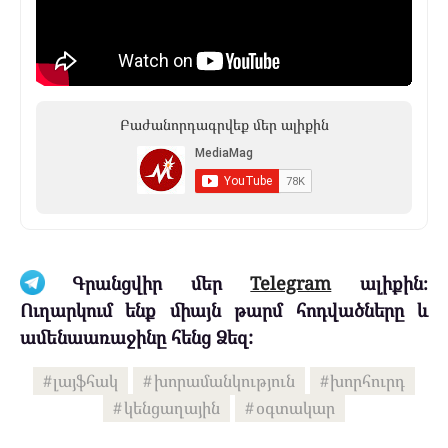
Բաժանորդագրվեք մեր ալիքին
Գրանցվիր մեր
Telegram
ալիքին։
Ուղարկում ենք միայն թարմ հոդվածները և
ամենաառաջինը հենց Ձեզ:
լայֆհակ
խորամանկություն
խորհուրդ
կենցաղային
օգտակար