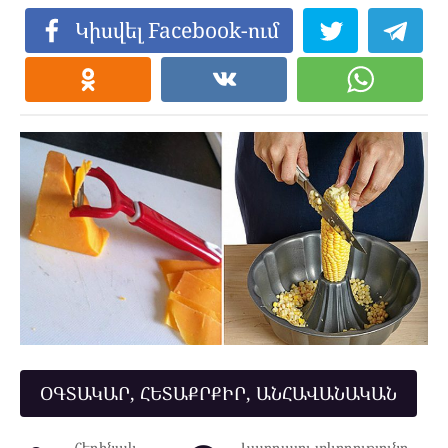
Կիսվել Facebook-ում
ՕԳՏԱԿԱՐ, ՀԵՏԱՔՐՔԻՐ, ԱՆՀԱՎԱՆԱԿԱՆ
Հեղինակ
Կարդալու տևողությունը