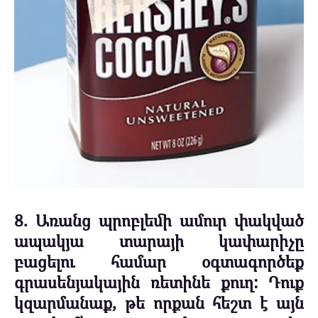
8. Առանց պրոբլեմի ամուր փակված
ապակյա տարայի կափարիչը
բացելու համար օգտագործեք
գրասենյակային ռետինե քուղ: Դուք
կզարմանաք, թե որքան հեշտ է այն