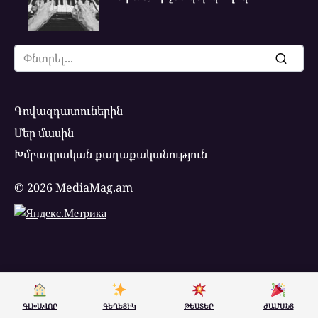
Search
for:
Գովազդատուներին
Մեր մասին
Խմբագրական քաղաքականություն
© 2026 MediaMag.am
ԳԼԽԱՎՈՐ
ԳԵՂԵՑԻԿ
ԹԵՍՏԵՐ
ԺԱՄԱՆՑ