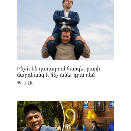
Ինչո՞ւ են դադարում հարգել բարի
մարդկանց և ի՞նչ անել դրա դեմ
1.2k.