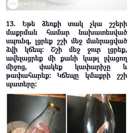
13. Եթե ձեռքի տակ չկա շշերի
մաքրման համար նախատեսված
սպունգ, լցրեք շշի մեջ մանրացված
ձվի կճեպ: Շշի մեջ ջուր լցրեք,
ավելացրեք մի քանի կաթլ լվացող
միջոց, փակեք կափարիչը և
թափահարեք: Կճեպը կմաքրի շշի
պատերը: