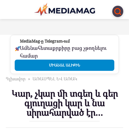
Перейти
к
контенту
MediaMag-ը Telegram-ում
Ամենահետաքրքիրը բաց չթողնելու
համար
ՄԻԱՆԱԼ ԱԼԻՔԻՆ
Գլխավոր
»
ԱՌԱՍՊԵԼ ԵՎ ԱՌԱԿ
Կար, չկար մի տգեղ և գեր
գյուղացի կար և նա
սիրահարված էր…