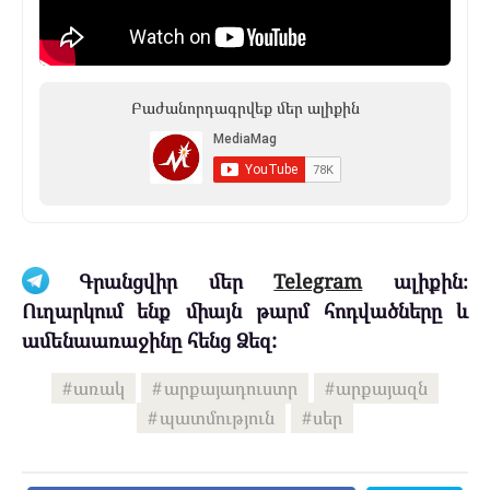
Բաժանորդագրվեք մեր ալիքին
Գրանցվիր մեր
Telegram
ալիքին։
Ուղարկում ենք միայն թարմ հոդվածները և
ամենաառաջինը հենց Ձեզ:
առակ
արքայադուստր
արքայազն
պատմություն
սեր