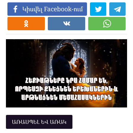
Կիսվել Facebook-ում
ԱՌԱՍՊԵԼ ԵՎ ԱՌԱԿ