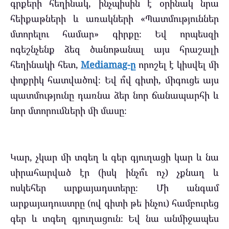
գրքերի հեղինակ, ինչպիսին է օրինակ նրա
հեիքաթների և առակների «Պատմություններ
մտորելու համար» գիրքը։ Եվ որպեսզի
ոգեշնչենք ձեզ ծանոթանալ այս հրաշալի
հեղինակի հետ,
Mediamag-ը
որոշել է կիսվել մի
փոքրիկ հատվածով։ Եվ ո՞վ գիտի, միգուցե այս
պատմությունը դառնա ձեր նոր ճանապարհի և
նոր մտորումների մի մասը։
Կար, չկար մի տգեղ և գեր գյուղացի կար և նա
սիրահարված էր (իսկ ինչո՞ւ ոչ) չքնաղ և
ոսկեհեր արքայադստերը։ Մի անգամ
արքայադուստրը (ով գիտի թե ինչու) համբուրեց
գեր և տգեղ գյուղացուն։ Եվ նա անմիջապես