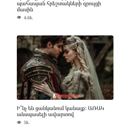
պահապան հրեշտակների զրույցի
մասին
4.6k.
Ի՞նչ են ցանկանում կանայք: ԱՌԱԿ
անսպասելի ավարտով
5k.