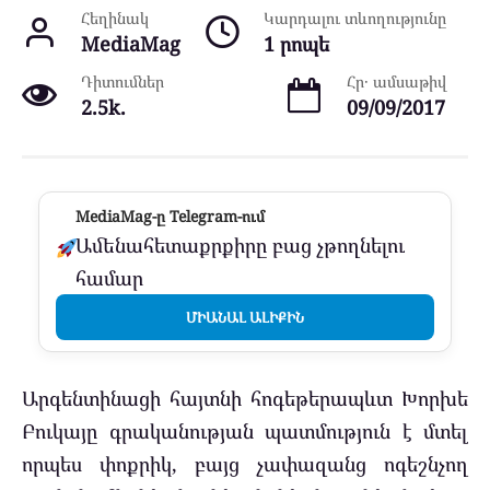
Հեղինակ
Կարդալու տևողությունը
MediaMag
1 րոպե
Դիտումներ
Հր․ ամսաթիվ
2.5k.
09/09/2017
MediaMag-ը Telegram-ում
Ամենահետաքրքիրը բաց չթողնելու
համար
ՄԻԱՆԱԼ ԱԼԻՔԻՆ
Արգենտինացի հայտնի հոգեթերապևտ Խորխե
Բուկայը գրականության պատմություն է մտել
որպես փոքրիկ, բայց չափազանց ոգեշնչող