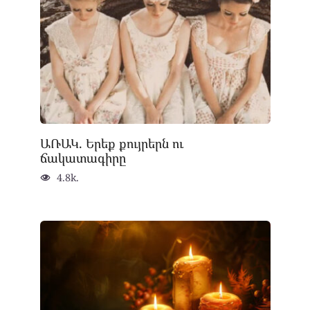
ԱՌԱԿ. Երեք քույրերն ու
ճակատագիրը
4.8k.