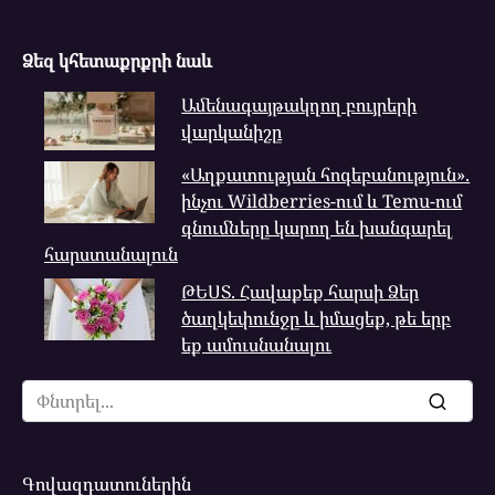
Ձեզ կհետաքրքրի նաև
Ամենագայթակղող բույրերի
վարկանիշը
«Աղքատության հոգեբանություն».
ինչու Wildberries-ում և Temu-ում
գնումները կարող են խանգարել
հարստանալուն
ԹԵՍՏ. Հավաքեք հարսի Ձեր
ծաղկեփունջը և իմացեք, թե երբ
եք ամուսնանալու
Search
for:
Գովազդատուներին