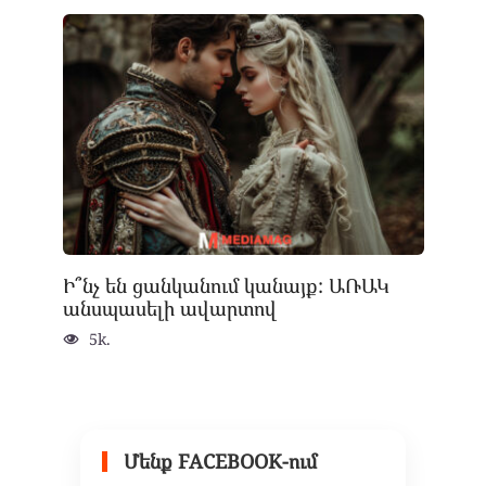
Ի՞նչ են ցանկանում կանայք: ԱՌԱԿ
անսպասելի ավարտով
5k.
Մենք FACEBOOK-ում