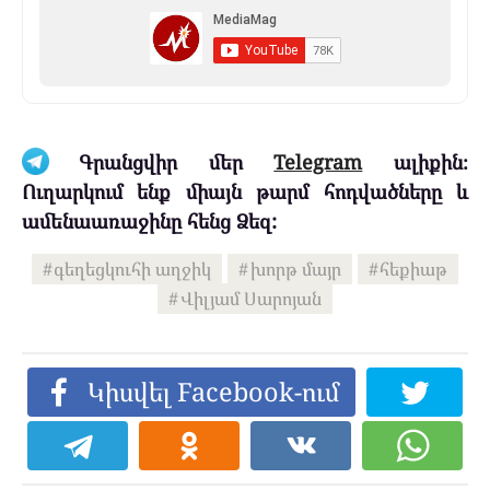
Գրանցվիր մեր
Telegram
ալիքին։
Ուղարկում ենք միայն թարմ հոդվածները և
ամենաառաջինը հենց Ձեզ:
գեղեցկուհի աղջիկ
խորթ մայր
հեքիաթ
Վիլյամ Սարոյան
Կիսվել Facebook-ում