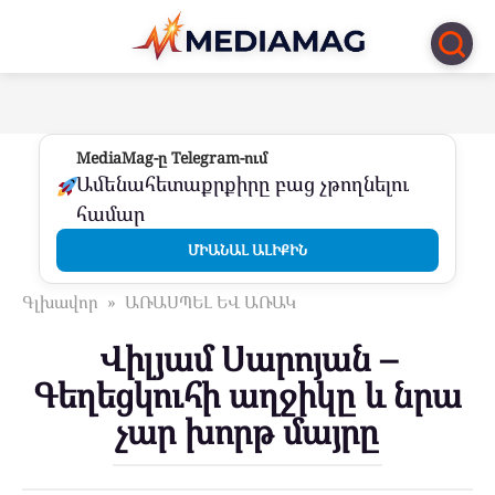
Перейти
к
контенту
MediaMag-ը Telegram-ում
Ամենահետաքրքիրը բաց չթողնելու
համար
ՄԻԱՆԱԼ ԱԼԻՔԻՆ
Գլխավոր
»
ԱՌԱՍՊԵԼ ԵՎ ԱՌԱԿ
Վիլյամ Սարոյան –
Գեղեցկուհի աղջիկը և նրա
չար խորթ մայրը