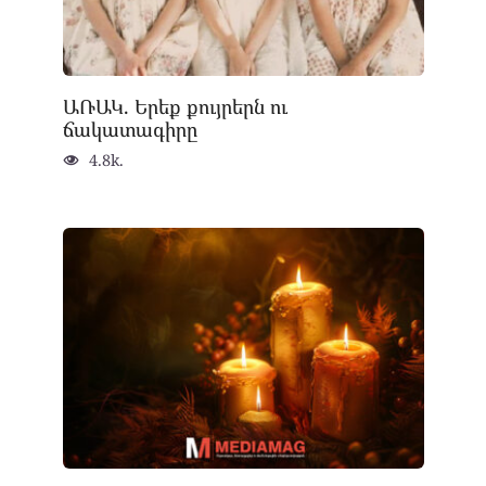
ԱՌԱԿ. Երեք քույրերն ու
ճակատագիրը
4.8k.