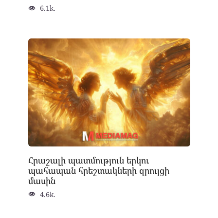
6.1k.
Հրաշալի պատմություն երկու
պահապան հրեշտակների զրույցի
մասին
4.6k.