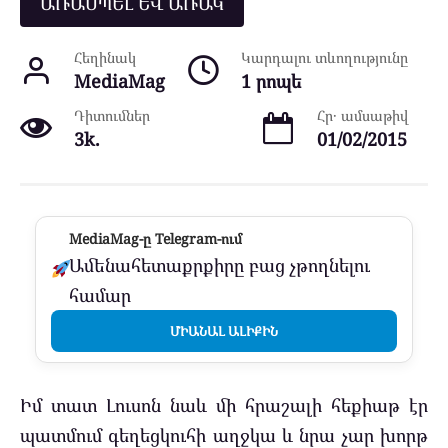
ԱՌԱՍՊԵԼ ԵՎ ԱՌԱԿ
Հեղինակ
Կարդալու տևողությունը
MediaMag
1 րոպե
Դիտումներ
Հր․ ամսաթիվ
3k.
01/02/2015
MediaMag-ը Telegram-ում
Ամենահետաքրքիրը բաց չթողնելու
համար
ՄԻԱՆԱԼ ԱԼԻՔԻՆ
Իմ տատ Լուսոն նաև մի հրաշալի հեքիաթ էր
պատմում գեղեցկուհի աղջկա և նրա չար խորթ