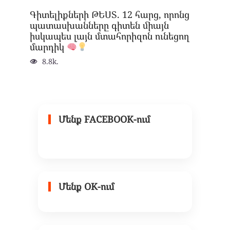
Գիտելիքների ԹԵՍՏ. 12 հարց, որոնց
պատասխանները գիտեն միայն
իսկապես լայն մտահորիզոն ունեցող
մարդիկ
8.8k.
Մենք FACEBOOK-ում
Մենք OK-ում