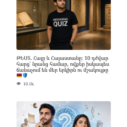
ԹԵՍՏ. Հայը և Հայաստանը։ 10 դժվար
հարց՝ նրանց համար, ովքեր իսկապես
ճանաչում են մեր երկիրն ու մշակույթը
10.1k.