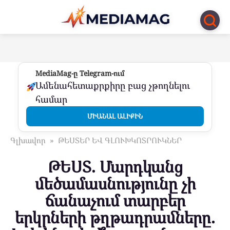
Перейти
к
контенту
MediaMag-ը Telegram-ում
Ամենահետաքրքիրը բաց չթողնելու
համար
ՄԻԱՆԱԼ ԱԼԻՔԻՆ
Գլխավոր
»
ԹԵՍՏԵՐ ԵՎ ԳԼՈՒԽԿՈՏՐՈՒԿՆԵՐ
ԹԵՍՏ. Մարդկանց
մեծամասնությունը չի
ճանաչում տարբեր
երկրների թղթադրամները.