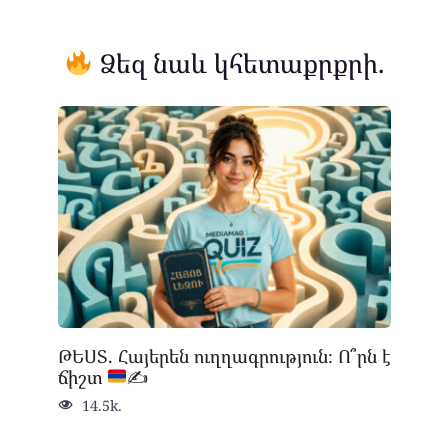
Ձեզ նաև կհետաքրքրի.
ԹԵՍՏ. Հայերեն ուղղագրություն։ Ո՞րն է
ճիշտ
✍
14.5k.