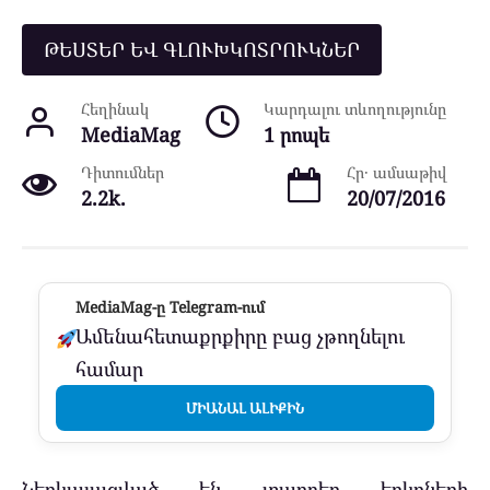
ԹԵՍՏԵՐ ԵՎ ԳԼՈՒԽԿՈՏՐՈՒԿՆԵՐ
Հեղինակ
Կարդալու տևողությունը
MediaMag
1 րոպե
Դիտումներ
Հր․ ամսաթիվ
2.2k.
20/07/2016
MediaMag-ը Telegram-ում
Ամենահետաքրքիրը բաց չթողնելու
համար
ՄԻԱՆԱԼ ԱԼԻՔԻՆ
Ներկայացված են տարբեր երկրների