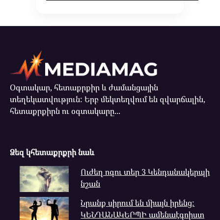
Օգտակար, հետաքրքիր և ժամանցային
տեղեկատվություն: Երբ մեկտեղվում են զվարճալին,
հետաքրքիրն ու օգտակարը...
Ձեզ կհետաքրքրի նաև
Ուժեղ ոգու տեր 3 Կենդանակերպի
նշան
Նրանք սիրում են միայն իրենց:
ԿԵՆԴԱՆԱԿԵՐՊԻ ամենաէգոիստ