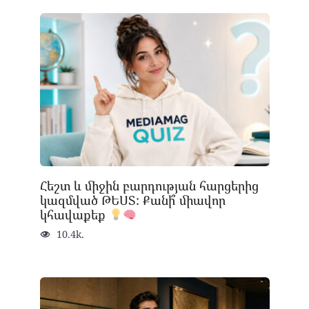
Հեշտ և միջին բարդության հարցերից
կազմված ԹԵՍՏ: Քանի՞ միավոր
կհավաքեք
10.4k.