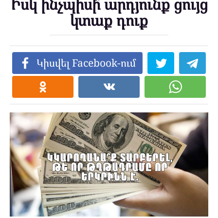
Իսկ ինչպիսի՞ արդյունք ցույց
կտաք դուք
Կիսվել Facebook-ում