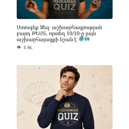
Ստուգեք Ձեզ․ աշխարհագրության
բարդ ԹԵՍՏ, որտեղ 10/10-ը լայն
աշխարհայացքի նշան է
6.9k.