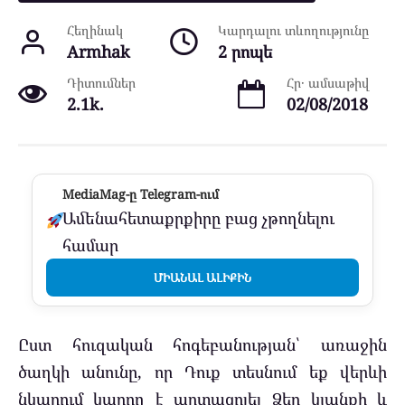
Հեղինակ
Կարդալու տևողությունը
Armhak
2 րոպե
Դիտումներ
Հր․ ամսաթիվ
2.1k.
02/08/2018
MediaMag-ը Telegram-ում
Ամենահետաքրքիրը բաց չթողնելու
համար
ՄԻԱՆԱԼ ԱԼԻՔԻՆ
Ըստ հուզական հոգեբանության՝ առաջին
ծաղկի անունը, որ Դուք տեսնում եք վերևի
նկարում կարող է արտացոլել Ձեր կյանքի և