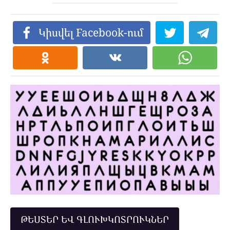
Կիսվել Facebook-ում
ԹԵՍՏԵՐ ԵՎ ԳԼՈՒԽԿՈՏՐՈՒԿՆԵՐ