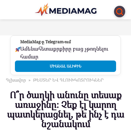
Перейти
к
контенту
MediaMag-ը Telegram-ում
Ամենահետաքրքիրը բաց չթողնելու
համար
ՄԻԱՆԱԼ ԱԼԻՔԻՆ
Գլխավոր
»
ԹԵՍՏԵՐ ԵՎ ԳԼՈՒԽԿՈՏՐՈՒԿՆԵՐ
Ո՞ր ծաղկի անունը տեսաք
առաջինը։ Չեք էլ կարող
պատկերացնել, թե ինչ է դա
նշանակում