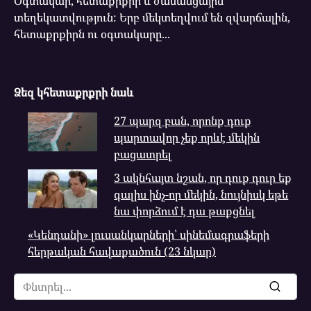
Օգտակար, հետաքրքիր և ժամանցային
տեղեկատվություն: Երբ մեկտեղվում են զվարճալին,
հետաքրքիրն ու օգտակարը...
Ձեզ կհետաքրքրի նաև
27 պարզ բան, որոնք դուք
պարտավոր չեք որևէ մեկին
բացատրել
3 ակնհայտ նշան, որ դուք դուր եք
գալիս ինչ-որ մեկին, նույնիսկ եթե
նա փորձում է դա թաքցնել
«Կենդանի» լուսանկարների՝ սինեմագրաֆերի
հերթական հավաքածուն (23 նկար)
Search
for: