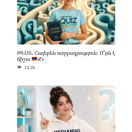
ԹԵՍՏ. Հայերեն ուղղագրություն։ Ո՞րն է
ճիշտ
✍
14.2k.