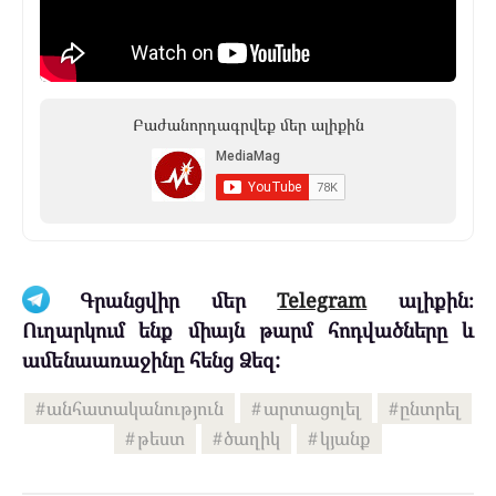
Բաժանորդագրվեք մեր ալիքին
Գրանցվիր մեր
Telegram
ալիքին։
Ուղարկում ենք միայն թարմ հոդվածները և
ամենաառաջինը հենց Ձեզ:
անհատականություն
արտացոլել
ընտրել
թեստ
ծաղիկ
կյանք