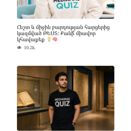
Հեշտ և միջին բարդության հարցերից
կազմված ԹԵՍՏ: Քանի՞ միավոր
կհավաքեք
10.2k.