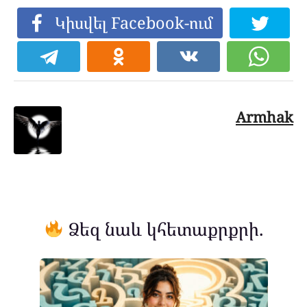
Կիսվել Facebook-ում
Armhak
Ձեզ նաև կհետաքրքրի.