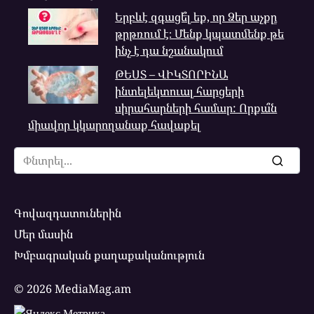
Երբևէ զգացե՞լ եք, որ Ձեր աչքը
թրթռում է։ Մենք կպատմենք թե
ինչ է դա նշանակում
ԹԵՍՏ – ՎԻԿՏՈՐԻՆԱ
ինտելեկտուալ հարցերի
սիրահարների համար: Որքա՞ն
միավոր կկարողանաք հավաքել
Search
for:
Գովազդատուներին
Մեր մասին
Խմբագրական քաղաքականություն
© 2026 MediaMag.am