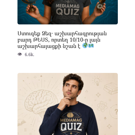
Ստուգեք Ձեզ․ աշխարհագրության
բարդ ԹԵՍՏ, որտեղ 10/10-ը լայն
աշխարհայացքի նշան է
6.6k.