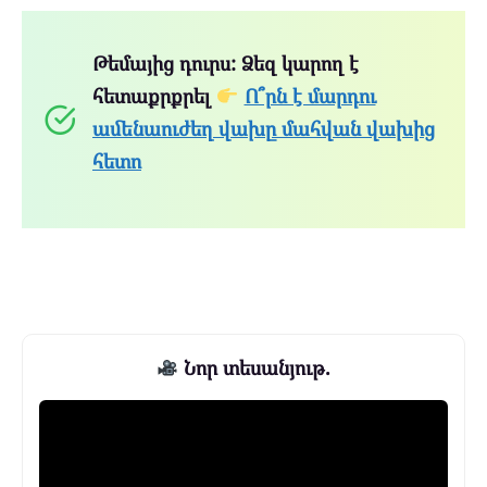
Թեմայից դուրս: Ձեզ կարող է
հետաքրքրել
Ո՞րն է մարդու
ամենաուժեղ վախը մահվան վախից
հետո
Նոր տեսանյութ.