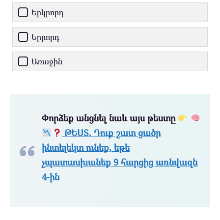
Երկրորդ
Երրորդ
Առաջին
Փորձեք անցնել նաև այս թեստը
ԹԵՍՏ. Դուք շատ ցածր
ինտելեկտ ունեք, եթե
չպատասխանեք 9 հարցից առնվազն
4-ին