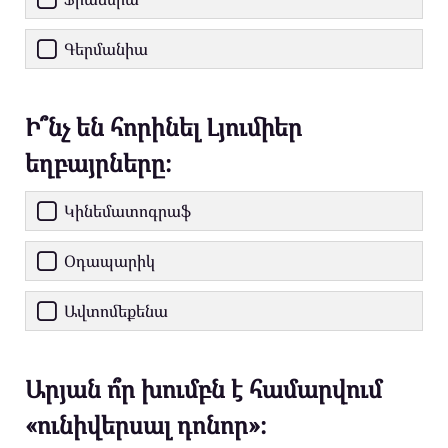
Գերմանիա
Ի՞նչ են հորինել Լյումիեր
եղբայրները։
Կինեմատոգրաֆ
Օդապարիկ
Ավտոմեքենա
Արյան ո՞ր խումբն է համարվում
«ունիվերսալ դոնոր»։