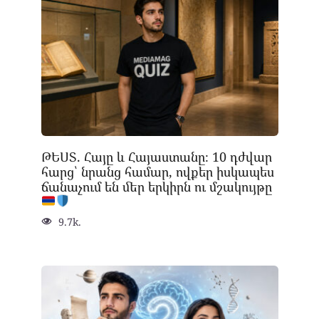
ԹԵՍՏ. Հայը և Հայաստանը։ 10 դժվար
հարց՝ նրանց համար, ովքեր իսկապես
ճանաչում են մեր երկիրն ու մշակույթը
9.7k.