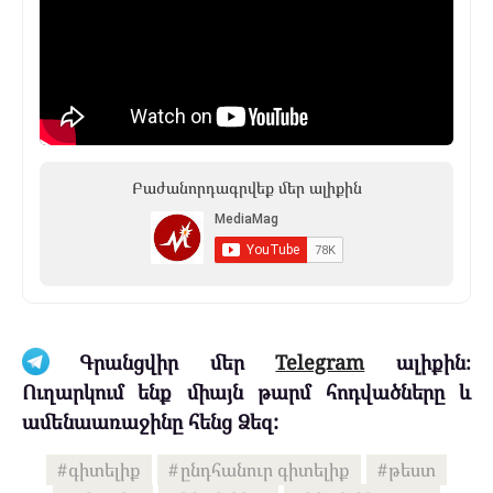
Բաժանորդագրվեք մեր ալիքին
Գրանցվիր մեր
Telegram
ալիքին։
Ուղարկում ենք միայն թարմ հոդվածները և
ամենաառաջինը հենց Ձեզ:
գիտելիք
ընդհանուր գիտելիք
թեստ