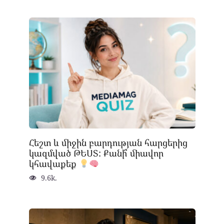
Հեշտ և միջին բարդության հարցերից
կազմված ԹԵՍՏ: Քանի՞ միավոր
կհավաքեք
9.6k.