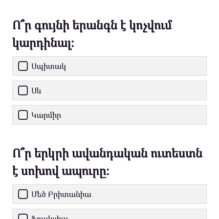
Ո՞ր գույնի երանգն է կոչվում
կարդինալ։
Սպիտակ
Սև
Կարմիր
Ո՞ր երկրի ավանդական ուտեստն
է սոխով ապուրը։
Մեծ Բրիտանիա
Ֆրանսիա