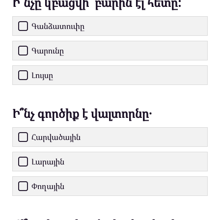
Ի՞նչը կբացվի՝ բարին էլ հետը:
Գանձատուփը
Գարունը
Լույսը
Ի՞նչ գործիք է վալտորնը․
Հարվածային
Լարային
Փողային