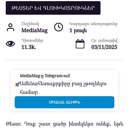
ԹԵՍՏԵՐ ԵՎ ԳԼՈՒԽԿՈՏՐՈՒԿՆԵՐ
Հեղինակ
Կարդալու տևողությունը
MediaMag
1 րոպե
Դիտումներ
Հր․ ամսաթիվ
11.3k.
03/11/2025
MediaMag-ը Telegram-ում
Ամենահետաքրքիրը բաց չթողնելու
համար
ՄԻԱՆԱԼ ԱԼԻՔԻՆ
Թեստ: Դուք շատ ցածր ինտելեկտ ունեք, եթե