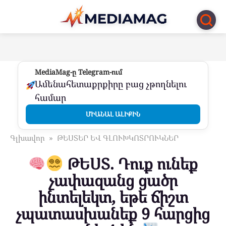
Перейти
к
контенту
MediaMag-ը Telegram-ում
Ամենահետաքրքիրը բաց չթողնելու
համար
ՄԻԱՆԱԼ ԱԼԻՔԻՆ
Գլխավոր
»
ԹԵՍՏԵՐ ԵՎ ԳԼՈՒԽԿՈՏՐՈՒԿՆԵՐ
ԹԵՍՏ. Դուք ունեք
չափազանց ցածր
ինտելեկտ, եթե ճիշտ
չպատասխանեք 9 հարցից