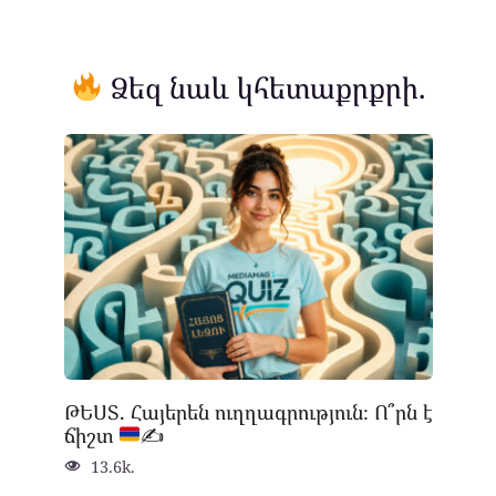
Ձեզ նաև կհետաքրքրի.
ԹԵՍՏ. Հայերեն ուղղագրություն։ Ո՞րն է
ճիշտ
✍
13.6k.