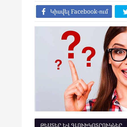
Կիսվել Facebook-ում
ԹԵՍՏԵՐ ԵՎ ԳԼՈՒԽԿՈՏՐՈՒԿՆԵՐ