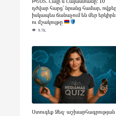
ԹԵՍՏ. Հայը և Հայաստանը։ 10
դժվար հարց՝ նրանց համար, ովքե
իսկապես ճանաչում են մեր երկիրն
ու մշակույթը
9.7k.
Ստուգեք Ձեզ․ աշխարհագրության