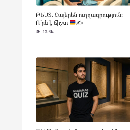
ԹԵՍՏ. Հայերեն ուղղագրություն։
Ո՞րն է ճիշտ
✍
13.6k.