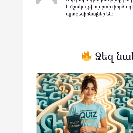
և մշակույթի ոլորտի փորձագե
պրոֆեսիոնալներ են:
Ձեզ նա