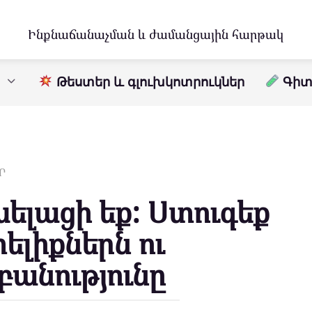
Ինքնաճանաչման և ժամանցային հարթակ
Թեստեր և գլուխկոտրուկներ
Գիտո
Ր
խելացի եք: Ստուգեք
ելիքներն ու
անությունը