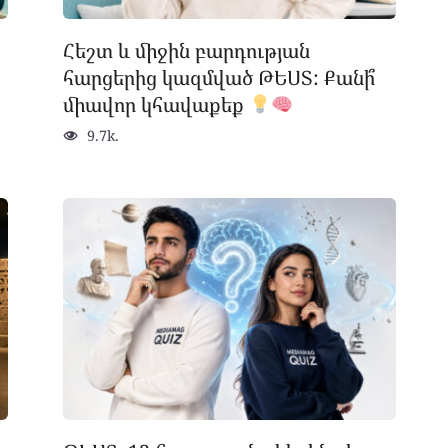
Հեշտ և միջին բարդության
հարցերից կազմված ԹԵՍՏ: Քանի՞
միավոր կհավաքեք
9.7k.