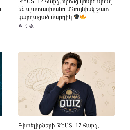
ԹԵՍՏ. 12 հարց, որոնց կեսին սխալ
ր
են պատասխանում նույնիսկ շատ
կարդացած մարդիկ
9.4k.
Գիտելիքների ԹԵՍՏ. 12 հարց,