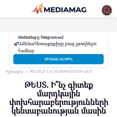
Перейти
к
контенту
MediaMag-ը Telegram-ում
Ամենահետաքրքիրը բաց չթողնելու
համար
ՄԻԱՆԱԼ ԱԼԻՔԻՆ
Գլխավոր
»
ԹԵՍՏԵՐ ԵՎ ԳԼՈՒԽԿՈՏՐՈՒԿՆԵՐ
ԹԵՍՏ. Ի՞նչ գիտեք
մարդկային
փոխհարաբերությունների
կենսաբանության մասին