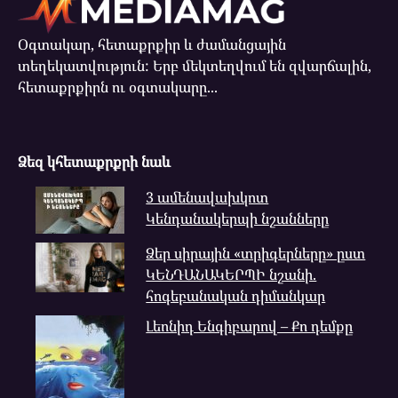
Օգտակար, հետաքրքիր և ժամանցային
տեղեկատվություն: Երբ մեկտեղվում են զվարճալին,
հետաքրքիրն ու օգտակարը...
Ձեզ կհետաքրքրի նաև
3 ամենավախկոտ
Կենդանակերպի նշանները
Ձեր սիրային «տրիգերները» ըստ
ԿԵՆԴԱՆԱԿԵՐՊԻ նշանի.
հոգեբանական դիմանկար
Լեոնիդ Ենգիբարով – Քո դեմքը