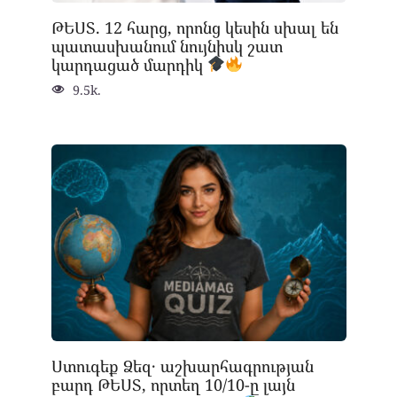
ԹԵՍՏ. 12 հարց, որոնց կեսին սխալ են
պատասխանում նույնիսկ շատ
կարդացած մարդիկ
9.5k.
Ստուգեք Ձեզ․ աշխարհագրության
բարդ ԹԵՍՏ, որտեղ 10/10-ը լայն