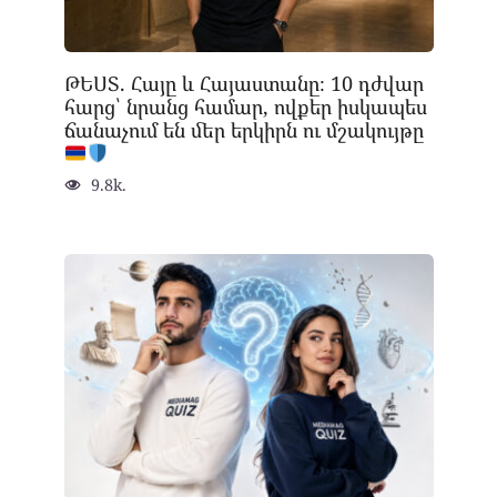
ԹԵՍՏ. Հայը և Հայաստանը։ 10 դժվար
հարց՝ նրանց համար, ովքեր իսկապես
ճանաչում են մեր երկիրն ու մշակույթը
9.8k.