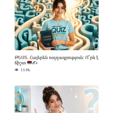
ԹԵՍՏ. Հայերեն ուղղագրություն։ Ո՞րն է
ճիշտ
✍
13.8k.