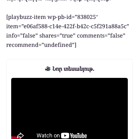
[playbuzz-item wp-pb-id=”838025″
item=”e06af588-c14e-422f-b42c-c5f291a88a5c”
info=”false” shares=”true” comments=”false”
recommend=”undefined”]
Նոր տեսանյութ.