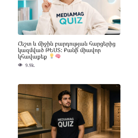
Հեշտ և միջին բարդության հարցերից
կազմված ԹԵՍՏ: Քանի՞ միավոր
կհավաքեք
9.9k.