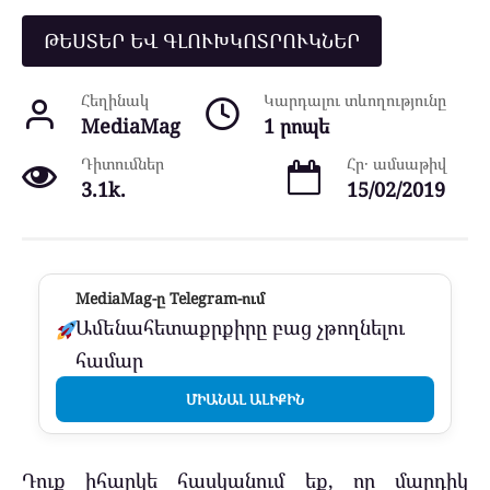
ԹԵՍՏԵՐ ԵՎ ԳԼՈՒԽԿՈՏՐՈՒԿՆԵՐ
Հեղինակ
Կարդալու տևողությունը
MediaMag
1 րոպե
Դիտումներ
Հր․ ամսաթիվ
3.1k.
15/02/2019
MediaMag-ը Telegram-ում
Ամենահետաքրքիրը բաց չթողնելու
համար
ՄԻԱՆԱԼ ԱԼԻՔԻՆ
Դուք իհարկե հասկանում եք, որ մարդիկ