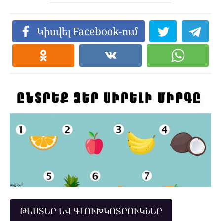
Կիսվել Facebook-ում
ԹԵՍՏԵՐ ԵՎ ԳԼՈՒԽԿՈՏՐՈՒԿՆԵՐ