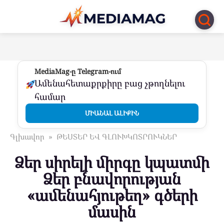
Перейти
к
контенту
MediaMag-ը Telegram-ում
Ամենահետաքրքիրը բաց չթողնելու
համար
ՄԻԱՆԱԼ ԱԼԻՔԻՆ
Գլխավոր
»
ԹԵՍՏԵՐ ԵՎ ԳԼՈՒԽԿՈՏՐՈՒԿՆԵՐ
Ձեր սիրելի միրգը կպատմի
Ձեր բնավորության
«ամենահյութեղ» գծերի
մասին