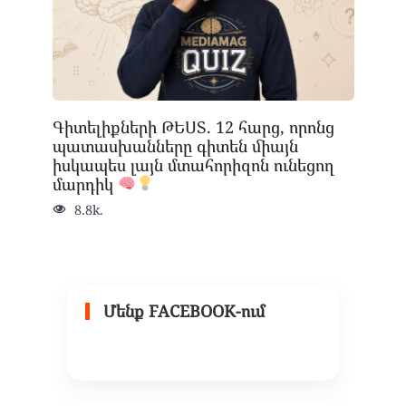
Գիտելիքների ԹԵՍՏ. 12 հարց, որոնց
պատասխանները գիտեն միայն
իսկապես լայն մտահորիզոն ունեցող
մարդիկ
8.8k.
Մենք FACEBOOK-ում