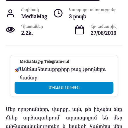
Հեղինակ
Կարդալու տևողությունը
MediaMag
3 րոպե
Դիտումներ
Հր․ ամսաթիվ
2.2k.
27/06/2019
MediaMag-ը Telegram-ում
Ամենահետաքրքիրը բաց չթողնելու
համար
ՄԻԱՆԱԼ ԱԼԻՔԻՆ
Մեր որոշումները, վարքը, այն, թե ինչպես ենք
մենք արձագանքում՝ արտացոլում են մեր
անհատականությունը և կյանքի հանդեպ մեր