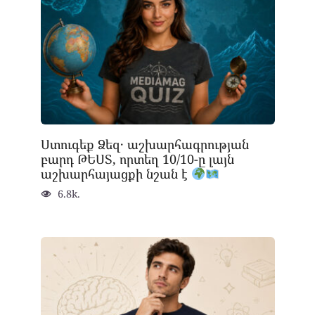
Ստուգեք Ձեզ․ աշխարհագրության
բարդ ԹԵՍՏ, որտեղ 10/10-ը լայն
աշխարհայացքի նշան է
6.8k.