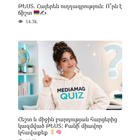
ԹԵՍՏ. Հայերեն ուղղագրություն։ Ո՞րն է
ճիշտ
✍
14.3k.
Հեշտ և միջին բարդության հարցերից
կազմված ԹԵՍՏ: Քանի՞ միավոր
կհավաքեք