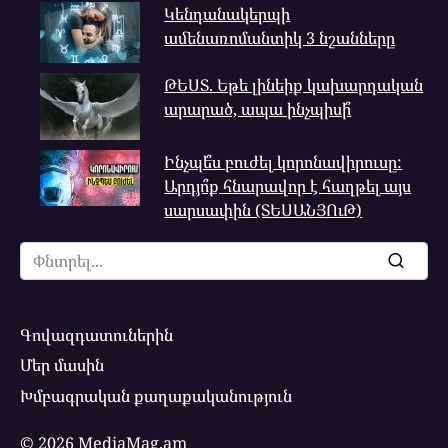
Կենդանակերպի
ամենառոմանտիկ 3 նշանները
ԹԵՍՏ. Եթե լինեիք կախարդական
արարած, ապա ինչպիսի՞
Ինչպե՞ս բուժել կորոնավիրուսը:
Արդյո՞ք հնարավոր է հաղթել այս
սարսափին (ՏԵՍԱՆՅՈւԹ)
Search
for:
Գովազդատուներին
Մեր մասին
Խմբագրական քաղաքականություն
© 2026 MediaMag.am