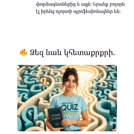
փորձագետներից և այլն: Նրանք բոլորն
էլ իրենց ոլորտի պրոֆեսիոնալներ են:
Ձեզ նաև կհետաքրքրի.