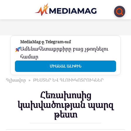
Перейти
к
контенту
MediaMag-ը Telegram-ում
Ամենահետաքրքիրը բաց չթողնելու
համար
ՄԻԱՆԱԼ ԱԼԻՔԻՆ
Գլխավոր
»
ԹԵՍՏԵՐ ԵՎ ԳԼՈՒԽԿՈՏՐՈՒԿՆԵՐ
Հեռախոսից
կախվածության պարզ
թեստ