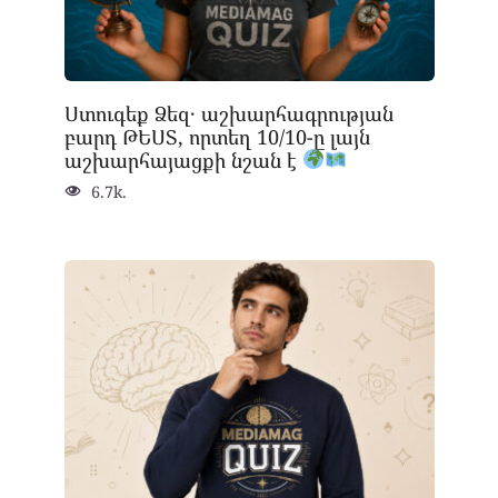
Ստուգեք Ձեզ․ աշխարհագրության
բարդ ԹԵՍՏ, որտեղ 10/10-ը լայն
աշխարհայացքի նշան է
6.7k.