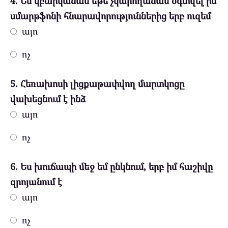
4. Ես կբարկանամ եթե չկարողանամ օգտվել իմ
սմարթֆոնի հնարավորություններից երբ ուզեմ
այո
ոչ
5. Հեռախոսի լիցքաթափվող մարտկոցը
վախեցնում է ինձ
այո
ոչ
6. Ես խուճապի մեջ եմ ընկնում, երբ իմ հաշիվը
զրոյանում է
այո
ոչ