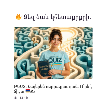
Ձեզ նաև կհետաքրքրի.
ԹԵՍՏ. Հայերեն ուղղագրություն։ Ո՞րն է
ճիշտ
✍
14.1k.