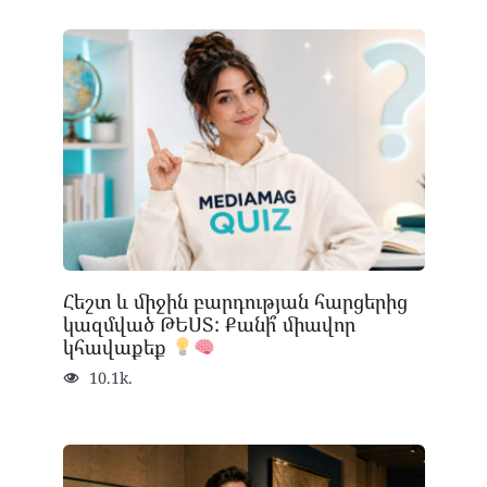
Հեշտ և միջին բարդության հարցերից
կազմված ԹԵՍՏ: Քանի՞ միավոր
կհավաքեք
10.1k.