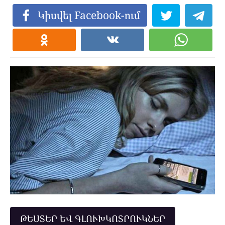
Կիսվել Facebook-ում
ԹԵՍՏԵՐ ԵՎ ԳԼՈՒԽԿՈՏՐՈՒԿՆԵՐ