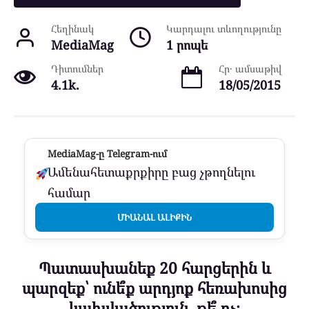
Հեղինակ
Կարդալու տևողությունը
MediaMag
1 րոպե
Դիտումներ
Հր․ ամսաթիվ
4.1k.
18/05/2015
MediaMag-ը Telegram-ում
Ամենահետաքրքիրը բաց չթողնելու
համար
ՄԻԱՆԱԼ ԱԼԻՔԻՆ
Պատասխանեք 20 հարցերին և
պարզեք՝ ունե՞ք արդյոք հեռախոսից
կախվածություն, թե՞ ոչ։