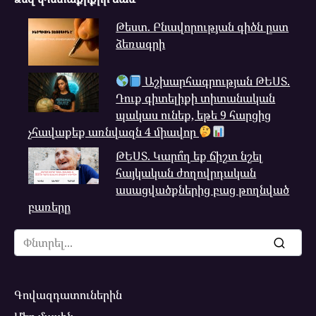
Թեստ. Բնավորության գիծն ըստ
ձեռագրի
Աշխարհագրության ԹԵՍՏ.
Դուք գիտելիքի տիտանական
պակաս ունեք, եթե 9 հարցից
չհավաքեք առնվազն 4 միավոր
ԹԵՍՏ. Կարո՞ղ եք ճիշտ նշել
հայկական ժողովրդական
ասացվածքներից բաց թողնված
բառերը
Search
for:
Գովազդատուներին