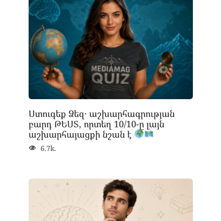
Ստուգեք Ձեզ․ աշխարհագրության
բարդ ԹԵՍՏ, որտեղ 10/10-ը լայն
աշխարհայացքի նշան է
6.7k.