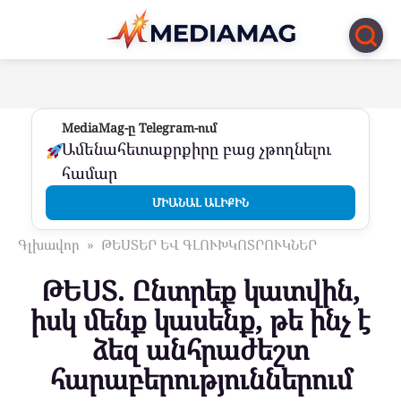
Перейти
к
контенту
MediaMag-ը Telegram-ում
Ամենահետաքրքիրը բաց չթողնելու
համար
ՄԻԱՆԱԼ ԱԼԻՔԻՆ
Գլխավոր
»
ԹԵՍՏԵՐ ԵՎ ԳԼՈՒԽԿՈՏՐՈՒԿՆԵՐ
ԹԵՍՏ. Ընտրեք կատվին,
իսկ մենք կասենք, թե ինչ է
ձեզ անհրաժեշտ
հարաբերություններում