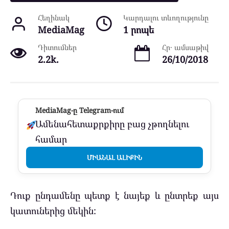
Հեղինակ
Կարդալու տևողությունը
MediaMag
1 րոպե
Դիտումներ
Հր․ ամսաթիվ
2.2k.
26/10/2018
MediaMag-ը Telegram-ում
Ամենահետաքրքիրը բաց չթողնելու
համար
ՄԻԱՆԱԼ ԱԼԻՔԻՆ
Դուք ընդամենը պետք է նայեք և ընտրեք այս
կատուներից մեկին: