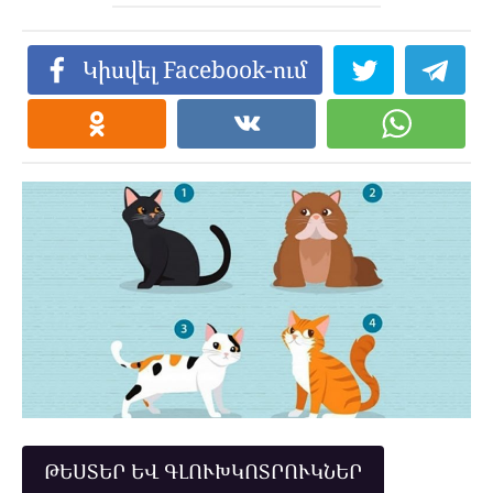
Կիսվել Facebook-ում
ԹԵՍՏԵՐ ԵՎ ԳԼՈՒԽԿՈՏՐՈՒԿՆԵՐ