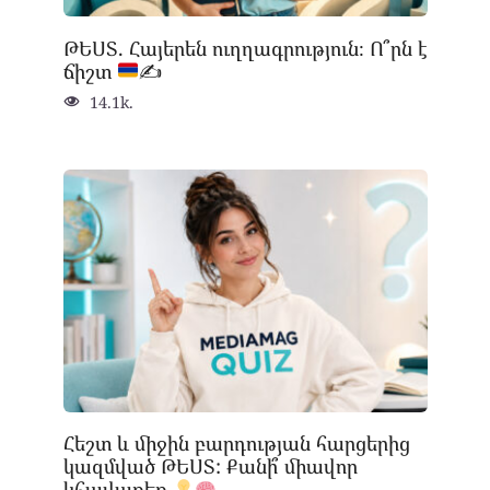
ԹԵՍՏ. Հայերեն ուղղագրություն։ Ո՞րն է
ճիշտ
✍
14.1k.
Հեշտ և միջին բարդության հարցերից
կազմված ԹԵՍՏ: Քանի՞ միավոր
կհավաքեք