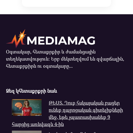
Օգտակար, հետաքրքիր և ժամանցային
տեղեկատվություն: Երբ մեկտեղվում են զվարճալին,
հետաքրքիրն ու օգտակարը...
Ձեզ կհետաքրքրի նաև
ԹԵՍՏ. Դուք հսկայական բացեր
ունեք դպրոցական գիտելիքների
մեջ, եթե չպատասխանեք 9
հարցից առնվազն 4-ին