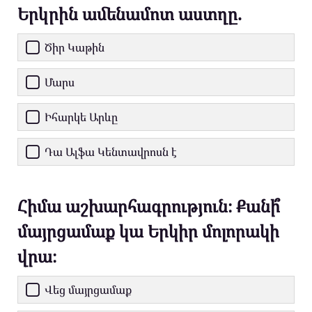
Երկրին ամենամոտ աստղը.
Ծիր Կաթին
Մարս
Իհարկե Արևը
Դա Ալֆա Կենտավրոսն է
Հիմա աշխարհագրություն։ Քանի՞
մայրցամաք կա Երկիր մոլորակի
վրա։
Վեց մայրցամաք