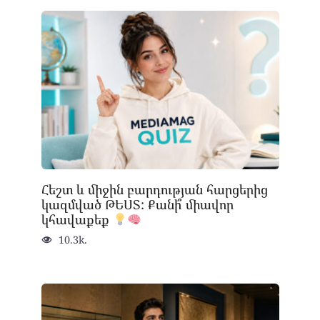
Հեշտ և միջին բարդության հարցերից
կազմված ԹԵՍՏ: Քանի՞ միավոր
կհավաքեք
10.3k.