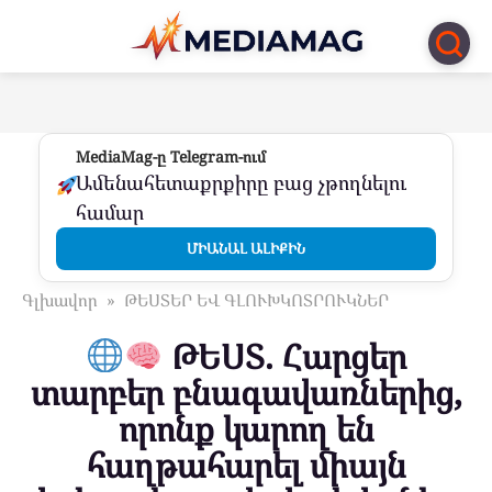
Перейти
к
контенту
MediaMag-ը Telegram-ում
Ամենահետաքրքիրը բաց չթողնելու
համար
ՄԻԱՆԱԼ ԱԼԻՔԻՆ
Գլխավոր
»
ԹԵՍՏԵՐ ԵՎ ԳԼՈՒԽԿՈՏՐՈՒԿՆԵՐ
ԹԵՍՏ. Հարցեր
տարբեր բնագավառներից,
որոնք կարող են
հաղթահարել միայն