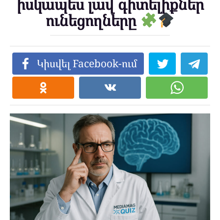
իսկապես լավ գիտելիքներ
ունեցողները
Կիսվել Facebook-ում