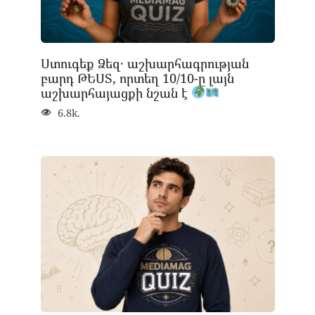
Ստուգեք Ձեզ․ աշխարհագրության
բարդ ԹԵՍՏ, որտեղ 10/10-ը լայն
աշխարհայացքի նշան է
6.8k.