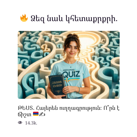
Ձեզ նաև կհետաքրքրի.
ԹԵՍՏ. Հայերեն ուղղագրություն։ Ո՞րն է
ճիշտ
✍
14.3k.