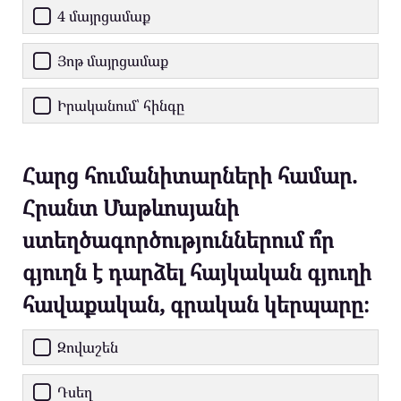
4 մայրցամաք
Յոթ մայրցամաք
Իրականում՝ հինգը
Հարց հումանիտարների համար.
Հրանտ Մաթևոսյանի
ստեղծագործություններում ո՞ր
գյուղն է դարձել հայկական գյուղի
հավաքական, գրական կերպարը։
Զովաշեն
Դսեղ