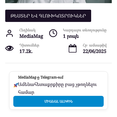
ԹԵՍՏԵՐ ԵՎ ԳԼՈՒԽԿՈՏՐՈՒԿՆԵՐ
Հեղինակ
Կարդալու տևողությունը
MediaMag
1 րոպե
Դիտումներ
Հր․ ամսաթիվ
17.2k.
22/06/2025
MediaMag-ը Telegram-ում
Ամենահետաքրքիրը բաց չթողնելու
համար
ՄԻԱՆԱԼ ԱԼԻՔԻՆ